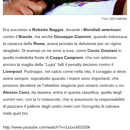
Foto (@Goalitalia)
Era successo a
Roberto Baggio
, durante i
Mondiali americani
contro il
Brasile
, ma anche
Giuseppe Giannini
, quando indossava
la casacca della
Roma
, aveva provato la delusione per un rigore
sbagliato. Di esempi ce ne sono a iosa, come
Ciccio Graziani
in
quella maledetta finale di
Coppa Campioni
, che con addosso
ancora la maglia della “Lupa” fallì il penalty decisivo contro il
Liverpool
. Purtroppo, nel calcio come nella vita, il coraggio si deve
avere sempre, soprattutto quando i match sono importanti, che
possono decidere se l’obiettivo stagione può essere centrato o no.
Alessio Cerci,
da stasera, entra in questa classifica, quella degli
uomini veri, con la U maiuscola, che si assumono la responsabilità
di piazzare il pallone dagli undici metri con l’incognita di calciare
male quel tiro.
http://www.youtube.com/watch?v=1s1vck02G0k