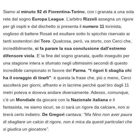
Siamo al
minuto 92 di Fiorentina-Torino
, con i granata a una sola
rete dal sogno
Europa League
. L’arbitro
Rizzoli
assegna un rigore
per gli ospiti e dal dischetto si presenta il
numero 11
torinista,
voglioso di battere Rosati ed esultare sotto lo spicchio riservato ai
tanti sostenitori del
Toro
. Qualcosa, però, va storto, con Cerci che,
incredibilmente,
si fa parare la sua conclusione dall’estremo
difensore viola
. E’ la fine del sogno granata, quello inseguito per
una stagione intera e sfumato negli ultimissimi secondi di questo
incredibile campionato in favore del
Parma
.
“I rigori li sbaglia chi
ha il coraggio di tirarli”
: è questa la frase che, più o meno, Cerci
ascolterà per giorni, affranto e in lacrime perché quel tiro dagli 11
metri poteva e doveva andare diversamente. Adesso, comunque,
c’è un
Mondiale
da giocare con la
Nazionale italiana
e il
fantasista, ne siamo sicuri, se ci sarà un rigore da calciare, non si
tirerà certo indietro.
De Gregori
cantava:
“Ma Nino non aver paura
di sbagliare un calcio di rigore, non è mica da questi particolari che
si giudica un giocatore”
.