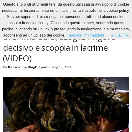
Questo sito o gli strumenti terzi da questo utilizzati si avvalgono di cookie
necessari al funzionamento ed utili alle finalita illustrate nella cookie policy.
Se vuoi saperne di piu o negare il consenso a tutti o ad alcuni cookie,
Home
News
Dramma Cerci, sbaglia il rigore decisivo e scoppia in lacrime (VIDEO)
consulta la cookie policy. Chiudendo questo banner, scorrendo questa
NEWS
pagina, cliccando su un link o proseguendo la navigazione in altra maniera,
Dramma Cerci, sbaglia il rigore
acconsenti ad un utilizzo dei cookie.
maggiori informazioni
ACCETTA
decisivo e scoppia in lacrime
(VIDEO)
Da
Redazione BlogDiSport
-
Mag 18, 2014