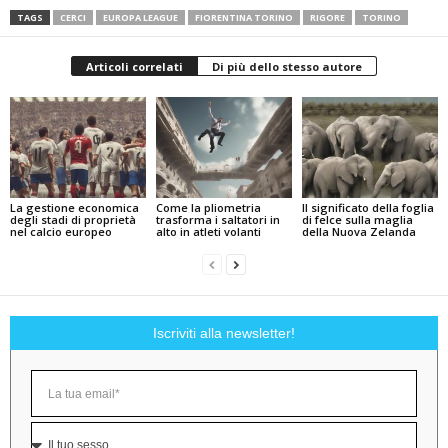
TAGS
CERCI
EUROPA LEAGUE
FIORENTINA TORINO
RIGORE
TORINO
Articoli correlati
Di più dello stesso autore
La gestione economica
Come la pliometria
Il significato della foglia
degli stadi di proprietà
trasforma i saltatori in
di felce sulla maglia
nel calcio europeo
alto in atleti volanti
della Nuova Zelanda
Iscriviti alla newsletter!