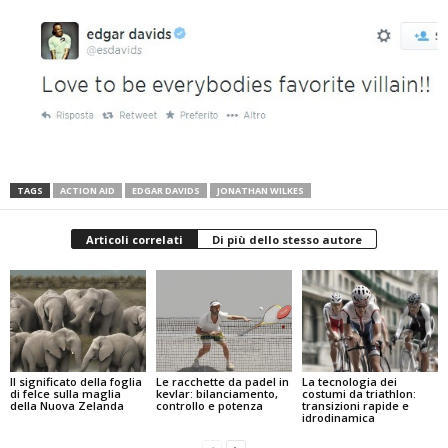
TAGS
ACTION AID
EDGAR DAVIDS
JONATHAN WILKES
Articoli correlati
Di più dello stesso autore
Il significato della foglia
Le racchette da padel in
La tecnologia dei
di felce sulla maglia
kevlar: bilanciamento,
costumi da triathlon:
della Nuova Zelanda
controllo e potenza
transizioni rapide e
idrodinamica