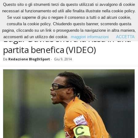
Questo sito o gli strumenti terzi da questo utilizzati si avvalgono di cookie
necessari al funzionamento ed utili alle finalita illustrate nella cookie policy.
Se vuoi saperne di piu o negare il consenso a tutti o ad alcuni cookie,
Home
News
Edgar Davids sfiora la rissa in una partita benefica (VIDEO)
consulta la cookie policy. Chiudendo questo banner, scorrendo questa
NEWS
pagina, cliccando su un link o proseguendo la navigazione in altra maniera,
Edgar Davids sfiora la rissa in una
acconsenti ad un utilizzo dei cookie.
maggiori informazioni
ACCETTA
partita benefica (VIDEO)
Da
Redazione BlogDiSport
-
Giu 9, 2014