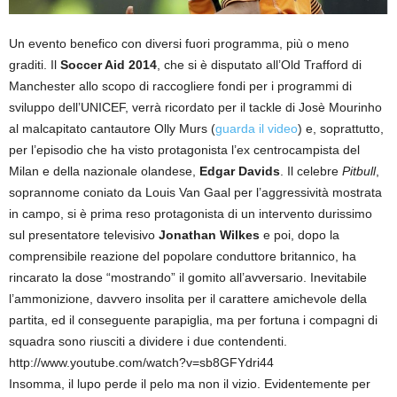
Un evento benefico con diversi fuori programma, più o meno
graditi. Il
Soccer Aid 2014
, che si è disputato all’Old Trafford di
Manchester allo scopo di raccogliere fondi per i programmi di
sviluppo dell’UNICEF, verrà ricordato per il tackle di Josè Mourinho
al malcapitato cantautore Olly Murs (
guarda il video
) e, soprattutto,
per l’episodio che ha visto protagonista l’ex centrocampista del
Milan e della nazionale olandese,
Edgar Davids
. Il celebre
Pitbull
,
soprannome coniato da Louis Van Gaal per l’aggressività mostrata
in campo, si è prima reso protagonista di un intervento durissimo
sul presentatore televisivo
Jonathan Wilkes
e poi, dopo la
comprensibile reazione del popolare conduttore britannico, ha
rincarato la dose “mostrando” il gomito all’avversario. Inevitabile
l’ammonizione, davvero insolita per il carattere amichevole della
partita, ed il conseguente parapiglia, ma per fortuna i compagni di
squadra sono riusciti a dividere i due contendenti.
http://www.youtube.com/watch?v=sb8GFYdri44
Insomma, il lupo perde il pelo ma non il vizio. Evidentemente per