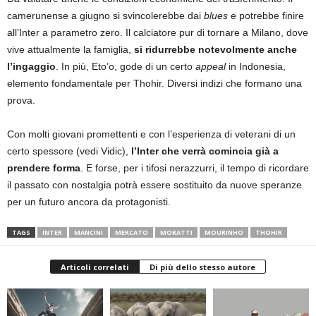
camerunense a giugno si svincolerebbe dai
blues
e potrebbe finire
all’Inter a parametro zero. Il calciatore pur di tornare a Milano, dove
vive attualmente la famiglia,
si ridurrebbe notevolmente anche
l’ingaggio
. In più, Eto’o, gode di un certo
appeal
in Indonesia,
elemento fondamentale per Thohir. Diversi indizi che formano una
prova.
Con molti giovani promettenti e con l’esperienza di veterani di un
certo spessore (vedi Vidic),
l’Inter che verrà comincia già a
prendere forma
. E forse, per i tifosi nerazzurri, il tempo di ricordare
il passato con nostalgia potrà essere sostituito da nuove speranze
per un futuro ancora da protagonisti.
TAGS
INTER
MANCINI
MERCATO
MORATTI
MOURINHO
THOHIR
Articoli correlati
Di più dello stesso autore