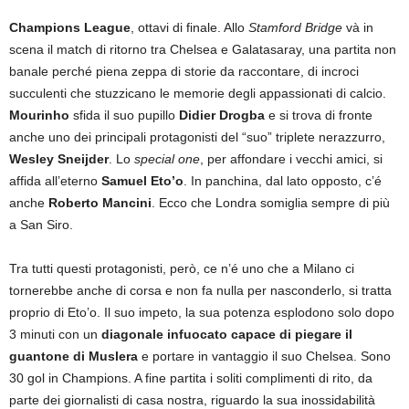
Champions League
, ottavi di finale. Allo
Stamford Bridge
và in
scena il match di ritorno tra Chelsea e Galatasaray, una partita non
banale perché piena zeppa di storie da raccontare, di incroci
succulenti che stuzzicano le memorie degli appassionati di calcio.
Mourinho
sfida il suo pupillo
Didier Drogba
e si trova di fronte
anche uno dei principali protagonisti del “suo” triplete nerazzurro,
Wesley Sneijder
. Lo
special one
, per affondare i vecchi amici, si
affida all’eterno
Samuel Eto’o
. In panchina, dal lato opposto, c’é
anche
Roberto Mancini
. Ecco che Londra somiglia sempre di più
a San Siro.
Tra tutti questi protagonisti, però, ce n’é uno che a Milano ci
tornerebbe anche di corsa e non fa nulla per nasconderlo, si tratta
proprio di Eto’o. Il suo impeto, la sua potenza esplodono solo dopo
3 minuti con un
diagonale infuocato capace di piegare il
guantone di Muslera
e portare in vantaggio il suo Chelsea. Sono
30 gol in Champions. A fine partita i soliti complimenti di rito, da
parte dei giornalisti di casa nostra, riguardo la sua inossidabilità