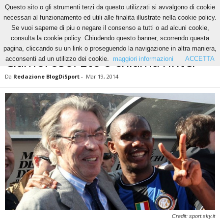
Questo sito o gli strumenti terzi da questo utilizzati si avvalgono di cookie
necessari al funzionamento ed utili alle finalita illustrate nella cookie policy.
Se vuoi saperne di piu o negare il consenso a tutti o ad alcuni cookie,
Home
News
Clamoroso: Eto’o chiama l’Inter
consulta la cookie policy. Chiudendo questo banner, scorrendo questa
NEWS
pagina, cliccando su un link o proseguendo la navigazione in altra maniera,
Clamoroso: Eto’o chiama l’Inter
acconsenti ad un utilizzo dei cookie.
maggiori informazioni
ACCETTA
Da
Redazione BlogDiSport
-
Mar 19, 2014
Credit: sport.sky.it