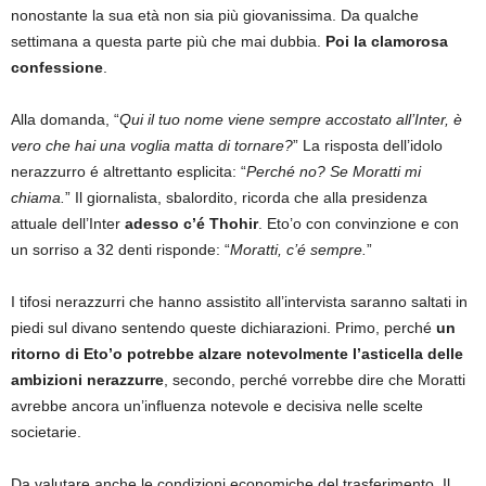
nonostante la sua età non sia più giovanissima. Da qualche
settimana a questa parte più che mai dubbia.
Poi la clamorosa
confessione
.
Alla domanda, “
Qui il tuo nome viene sempre accostato all’Inter, è
vero che hai una voglia matta di tornare?
” La risposta dell’idolo
nerazzurro é altrettanto esplicita: “
Perché no? Se Moratti mi
chiama.
” Il giornalista, sbalordito, ricorda che alla presidenza
attuale dell’Inter
adesso c’é Thohir
. Eto’o con convinzione e con
un sorriso a 32 denti risponde: “
Moratti, c’é sempre.
”
I tifosi nerazzurri che hanno assistito all’intervista saranno saltati in
piedi sul divano sentendo queste dichiarazioni. Primo, perché
un
ritorno di Eto’o potrebbe alzare notevolmente l’asticella delle
ambizioni nerazzurre
, secondo, perché vorrebbe dire che Moratti
avrebbe ancora un’influenza notevole e decisiva nelle scelte
societarie.
Da valutare anche le condizioni economiche del trasferimento. Il