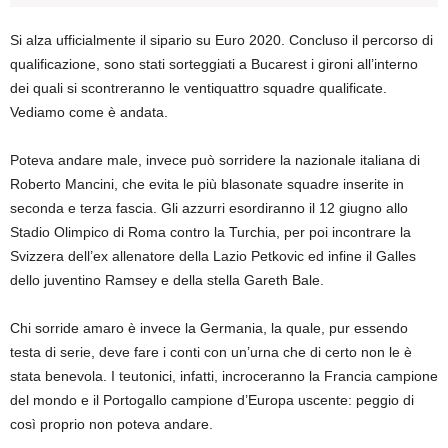
Si alza ufficialmente il sipario su Euro 2020. Concluso il percorso di
qualificazione, sono stati sorteggiati a Bucarest i gironi all’interno
dei quali si scontreranno le ventiquattro squadre qualificate.
Vediamo come è andata.
Poteva andare male, invece può sorridere la nazionale italiana di
Roberto Mancini, che evita le più blasonate squadre inserite in
seconda e terza fascia. Gli azzurri esordiranno il 12 giugno allo
Stadio Olimpico di Roma contro la Turchia, per poi incontrare la
Svizzera dell’ex allenatore della Lazio Petkovic ed infine il Galles
dello juventino Ramsey e della stella Gareth Bale.
Chi sorride amaro è invece la Germania, la quale, pur essendo
testa di serie, deve fare i conti con un’urna che di certo non le è
stata benevola. I teutonici, infatti, incroceranno la Francia campione
del mondo e il Portogallo campione d’Europa uscente: peggio di
così proprio non poteva andare.