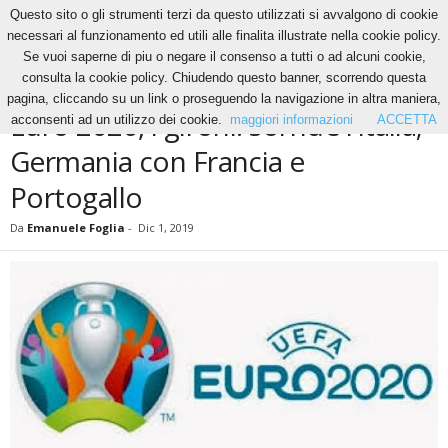
Questo sito o gli strumenti terzi da questo utilizzati si avvalgono di cookie
necessari al funzionamento ed utili alle finalita illustrate nella cookie policy.
Se vuoi saperne di piu o negare il consenso a tutti o ad alcuni cookie,
Home
Calcio
Euro 2020, i gironi: sorride l’Italia; Germania con Francia e Portogallo
consulta la cookie policy. Chiudendo questo banner, scorrendo questa
CALCIO
pagina, cliccando su un link o proseguendo la navigazione in altra maniera,
Euro 2020, i gironi: sorride l’Italia;
acconsenti ad un utilizzo dei cookie.
maggiori informazioni
ACCETTA
Germania con Francia e
Portogallo
Da
Emanuele Foglia
-
Dic 1, 2019