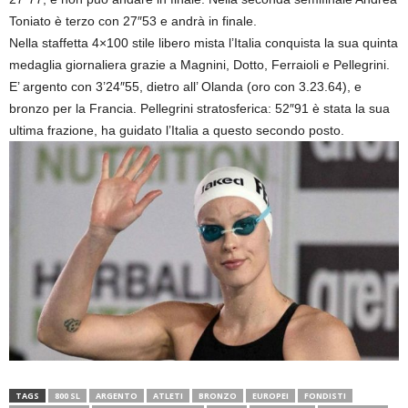
Toniato è terzo con 27″53 e andrà in finale.
Nella staffetta 4×100 stile libero mista l’Italia conquista la sua quinta
medaglia giornaliera grazie a Magnini, Dotto, Ferraioli e Pellegrini.
E’ argento con 3’24″55, dietro all’ Olanda (oro con 3.23.64), e
bronzo per la Francia. Pellegrini stratosferica: 52″91 è stata la sua
ultima frazione, ha guidato l’Italia a questo secondo posto.
TAGS
800 SL
ARGENTO
ATLETI
BRONZO
EUROPEI
FONDISTI