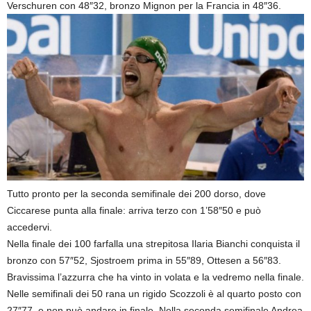
Verschuren con 48″32, bronzo Mignon per la Francia in 48″36.
Tutto pronto per la seconda semifinale dei 200 dorso, dove
Ciccarese punta alla finale: arriva terzo con 1’58″50 e può
accedervi.
Nella finale dei 100 farfalla una strepitosa Ilaria Bianchi conquista il
bronzo con 57″52, Sjostroem prima in 55″89, Ottesen a 56″83.
Bravissima l’azzurra che ha vinto in volata e la vedremo nella finale.
Nelle semifinali dei 50 rana un rigido Scozzoli è al quarto posto con
27″77, e non può andare in finale. Nella seconda semifinale Andrea