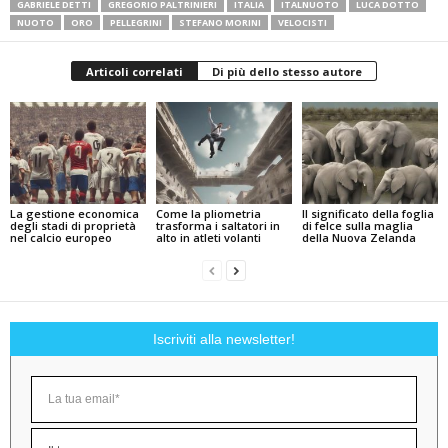
GABRIELE DETTI
GREGORIO PALTRINIERI
ITALIA
ITALNUOTO
LUCA DOTTO
NUOTO
ORO
PELLEGRINI
STEFANO MORINI
VELOCISTI
Articoli correlati
Di più dello stesso autore
La gestione economica
Come la pliometria
Il significato della foglia
degli stadi di proprietà
trasforma i saltatori in
di felce sulla maglia
nel calcio europeo
alto in atleti volanti
della Nuova Zelanda
Iscriviti alla newsletter!