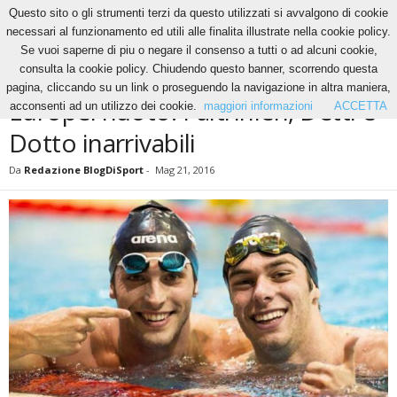
Questo sito o gli strumenti terzi da questo utilizzati si avvalgono di cookie
necessari al funzionamento ed utili alle finalita illustrate nella cookie policy.
Se vuoi saperne di piu o negare il consenso a tutti o ad alcuni cookie,
Home
Altri Sport
Europei nuoto: Paltrinieri, Detti e Dotto inarrivabili
consulta la cookie policy. Chiudendo questo banner, scorrendo questa
ALTRI SPORT
NEWS
NUOTO
pagina, cliccando su un link o proseguendo la navigazione in altra maniera,
Europei nuoto: Paltrinieri, Detti e
acconsenti ad un utilizzo dei cookie.
maggiori informazioni
ACCETTA
Dotto inarrivabili
Da
Redazione BlogDiSport
-
Mag 21, 2016