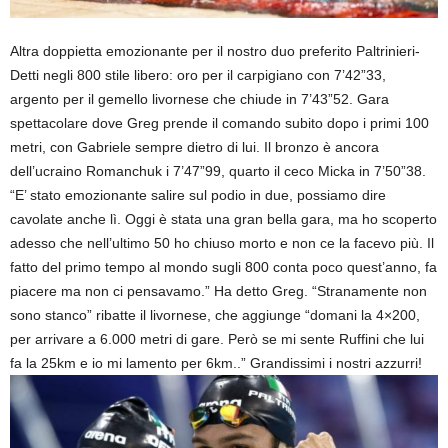
Altra doppietta emozionante per il nostro duo preferito Paltrinieri-
Detti negli 800 stile libero: oro per il carpigiano con 7’42”33,
argento per il gemello livornese che chiude in 7’43”52. Gara
spettacolare dove Greg prende il comando subito dopo i primi 100
metri, con Gabriele sempre dietro di lui. Il bronzo è ancora
dell’ucraino Romanchuk i 7’47”99, quarto il ceco Micka in 7’50”38.
“E’ stato emozionante salire sul podio in due, possiamo dire
cavolate anche lì. Oggi è stata una gran bella gara, ma ho scoperto
adesso che nell’ultimo 50 ho chiuso morto e non ce la facevo più. Il
fatto del primo tempo al mondo sugli 800 conta poco quest’anno, fa
piacere ma non ci pensavamo.” Ha detto Greg. “Stranamente non
sono stanco” ribatte il livornese, che aggiunge “domani la 4×200,
per arrivare a 6.000 metri di gare. Però se mi sente Ruffini che lui
fa la 25km e io mi lamento per 6km..” Grandissimi i nostri azzurri!