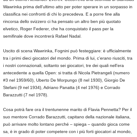
Wawrinka prima dell’ultimo atto per poter sperare in un sorpasso in
classifica nei confronti di chi lo precedeva. E a porre fine alla
rincorsa dello svizzero ci ha pensato un altro ben più quotato
elvetico, Roger Federer, che ha conquistato il pass per la
semifinale dove incontrerà Rafael Nadal.
Uscito di scena Wawrinka, Fognini può festeggiare: è ufficialmente
tra i primi dieci giocatori del mondo. Prima di lui, c’erano riusciti, tra
i nostri connazionali, soltanto sei giocatori, tre dei quali nell’era
antecedente a quella Open: si tratta di Nicola Pietrangeli (numero
#3 nel 1959/60), Uberto De Morpungo (8 nel 1930), Giorgio De
Stefani (9 nel 1934), Adriano Panatta (4 nel 1976) e Corrado
Barazzutti (7 nel 1978).
Cosa potrà fare ora il trentunenne marito di Flavia Pennetta? Per il
suo mentore Corrado Barazzutti, capitano della nazionale italiana,
può arrivare molto lontano perché – spiega – quando gioca come
sa, è in grado di poter competere con i più forti giocatori al mondo,