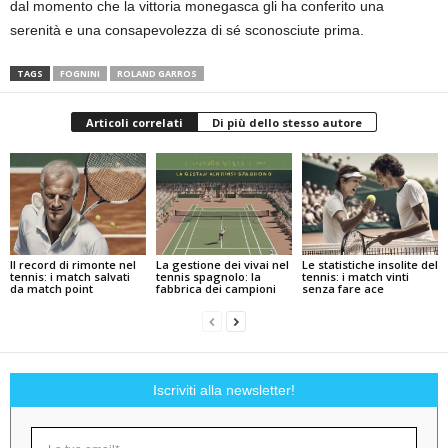
dal momento che la vittoria monegasca gli ha conferito una
serenità e una consapevolezza di sé sconosciute prima.
TAGS
FOGNINI
ROLAND GARROS
Articoli correlati
Di più dello stesso autore
Il record di rimonte nel
La gestione dei vivai nel
Le statistiche insolite del
tennis: i match salvati
tennis spagnolo: la
tennis: i match vinti
da match point
fabbrica dei campioni
senza fare ace
Iscriviti alla newsletter!