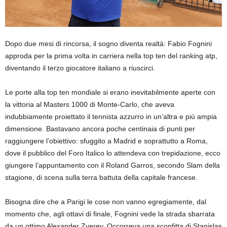
Dopo due mesi di rincorsa, il sogno diventa realtà: Fabio Fognini
approda per la prima volta in carriera nella top ten del ranking atp,
diventando il terzo giocatore italiano a riuscirci.
Le porte alla top ten mondiale si erano inevitabilmente aperte con
la vittoria al Masters 1000 di Monte-Carlo, che aveva
indubbiamente proiettato il tennista azzurro in un’altra e più ampia
dimensione. Bastavano ancora poche centinaia di punti per
raggiungere l’obiettivo: sfuggito a Madrid e soprattutto a Roma,
dove il pubblico del Foro Italico lo attendeva con trepidazione, ecco
giungere l’appuntamento con il Roland Garros, secondo Slam della
stagione, di scena sulla terra battuta della capitale francese.
Bisogna dire che a Parigi le cose non vanno egregiamente, dal
momento che, agli ottavi di finale, Fognini vede la strada sbarrata
da un ottimo Alexander Zverev. Occorreva una sconfitta di Stanislas