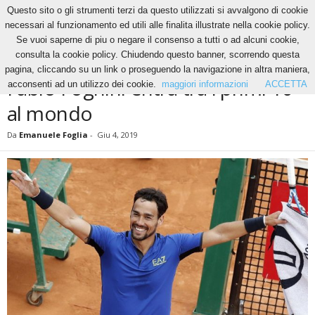
Questo sito o gli strumenti terzi da questo utilizzati si avvalgono di cookie
necessari al funzionamento ed utili alle finalita illustrate nella cookie policy.
Se vuoi saperne di piu o negare il consenso a tutti o ad alcuni cookie,
Home
Tennis
Fabio Fognini entra tra i primi 10 al mondo
consulta la cookie policy. Chiudendo questo banner, scorrendo questa
TENNIS
pagina, cliccando su un link o proseguendo la navigazione in altra maniera,
Fabio Fognini entra tra i primi 10
acconsenti ad un utilizzo dei cookie.
maggiori informazioni
ACCETTA
al mondo
Da
Emanuele Foglia
-
Giu 4, 2019