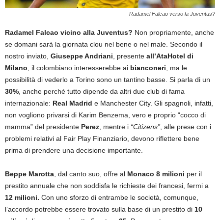
Radamel Falcao verso la Juventus?
Radamel Falcao vicino alla Juventus?
Non propriamente, anche
se domani sarà la giornata clou nel bene o nel male. Secondo il
nostro inviato,
Giuseppe Andriani
, presente
all’AtaHotel di
Milano
, il colombiano interesserebbe ai
bianconeri
, ma le
possibilità di vederlo a Torino sono un tantino basse. Si parla di un
30%
, anche perché tutto dipende da altri due club di fama
internazionale:
Real Madrid
e Manchester City. Gli spagnoli, infatti,
non vogliono privarsi di Karim Benzema, vero e proprio “cocco di
mamma” del presidente
Perez
, mentre i
“Citizens”
, alle prese con i
problemi relativi al Fair Play Finanziario, devono riflettere bene
prima di prendere una decisione importante.
Beppe Marotta
, dal canto suo, offre al
Monaco 8 milioni
per il
prestito annuale che non soddisfa le richieste dei francesi, fermi a
12 milioni.
Con uno sforzo di entrambe le società, comunque,
l’accordo potrebbe essere trovato sulla base di un prestito di
10