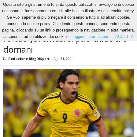
Questo sito o gli strumenti terzi da questo utilizzati si avvalgono di cookie
necessari al funzionamento ed utili alle finalita illustrate nella cookie policy.
Se vuoi saperne di piu o negare il consenso a tutti o ad alcuni cookie,
Home
News
Falcao-Juventus: si può chiudere domani
consulta la cookie policy. Chiudendo questo banner, scorrendo questa
NEWS
pagina, cliccando su un link o proseguendo la navigazione in altra maniera,
Falcao-Juventus: si può chiudere
acconsenti ad un utilizzo dei cookie.
maggiori informazioni
ACCETTA
domani
Da
Redazione BlogDiSport
-
Ago 31, 2014