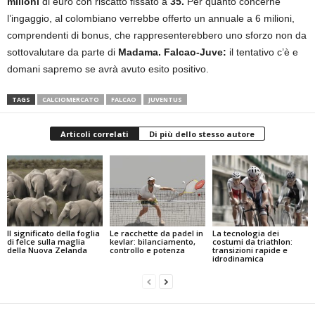
milioni
di euro con riscatto fissato a
35.
Per quanto concerne
l’ingaggio, al colombiano verrebbe offerto un annuale a 6 milioni,
comprendenti di bonus, che rappresenterebbero uno sforzo non da
sottovalutare da parte di
Madama.
Falcao-Juve:
il tentativo c’è e
domani sapremo se avrà avuto esito positivo.
TAGS
CALCIOMERCATO
FALCAO
JUVENTUS
Articoli correlati
Di più dello stesso autore
Il significato della foglia
Le racchette da padel in
La tecnologia dei
di felce sulla maglia
kevlar: bilanciamento,
costumi da triathlon:
della Nuova Zelanda
controllo e potenza
transizioni rapide e
idrodinamica