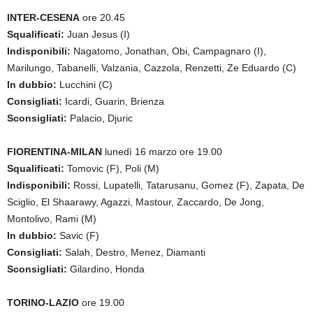
INTER-CESENA
ore 20.45
Squalificati:
Juan Jesus (I)
Indisponibili:
Nagatomo, Jonathan, Obi, Campagnaro (I),
Marilungo, Tabanelli, Valzania, Cazzola, Renzetti, Ze Eduardo (C)
In dubbio:
Lucchini (C)
Consigliati:
Icardi, Guarin, Brienza
Sconsigliati:
Palacio, Djuric
FIORENTINA-MILAN
lunedì 16 marzo ore 19.00
Squalificati:
Tomovic (F), Poli (M)
Indisponibili:
Rossi, Lupatelli, Tatarusanu, Gomez (F), Zapata, De
Sciglio, El Shaarawy, Agazzi, Mastour, Zaccardo, De Jong,
Montolivo, Rami (M)
In dubbio:
Savic (F)
Consigliati:
Salah, Destro, Menez, Diamanti
Sconsigliati:
Gilardino, Honda
TORINO-LAZIO
ore 19.00