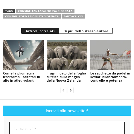
TAGS
CONSIGLI FANTACALCIO 27A GIORNATA
CONSIGLI FORMAZIONI 27A GIORNATA
FANTACALCIO
Articoli correlati
Di più dello stesso autore
Come la pliometria
Il significato della foglia
Le racchette da padel in
trasforma i saltatori in
di felce sulla maglia
kevlar: bilanciamento,
alto in atleti volanti
della Nuova Zelanda
controllo e potenza
Iscriviti alla newsletter!