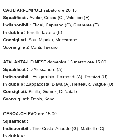
CAGLIARI-EMPOLI
sabato ore 20.45
Squalificati:
Avelar, Cossu (C), Valdifiori (E)
Indisponibili:
Ekdal, Capuano (C), Guarente (E)
In dubbio:
Tonelli, Tavano (E)
Consigliati:
Sau, M’poku, Maccarone
Sconsigliati:
Conti, Tavano
ATALANTA-UDINESE
domenica 15 marzo ore 15.00
Squalificati:
D’Alessandro (A)
Indisponibili:
Estigarribia, Raimondi (A), Domizzi (U)
In dubbio:
Zappacosta, Biava (A), Herteaux, Wague (U)
Consigliati:
Pinilla, Gomez, Di Natale
Sconsigliati:
Denis, Kone
GENOA-CHIEVO
ore 15.00
Squalificati:
Indisponibili:
Tino Costa, Ariaudo (G), Mattiello (C)
In dubbio: