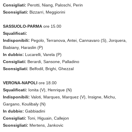
Consigliati:
Perotti, Niang, Paloschi, Perin
Sconsigliati:
Bizzarri, Meggiorini
SASSUOLO-PARMA
ore 15.00
Squalificati:
Indisponibili:
Pegolo, Terranova, Antei, Cannavaro (S), Jorquera,
Biabiany, Haraslin (P)
In dubbio:
Lucarelli, Varela (P)
Consigliati:
Berardi, Sansone, Palladino
Sconsigliati:
Belfodil, Brighi, Ghezzal
VERONA-NAPOLI
ore 18.00
Squalificati:
Ionita (V), Henrique (N)
Indisponibili:
Valoti, Marques, Marquez (V), Insigne, Michu,
Gargano, Koulibaly (N)
In dubbio:
Gabbiadini
Consigliati:
Toni, Higuain, Callejon
Sconsigliati:
Mertens, Jankovic