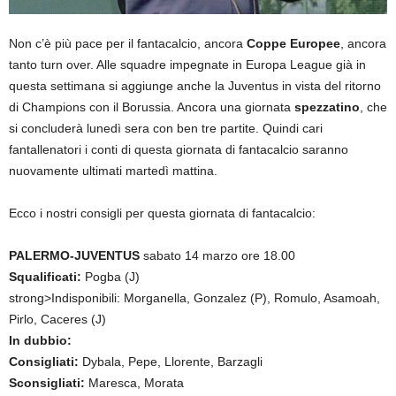
Non c’è più pace per il fantacalcio, ancora
Coppe Europee
, ancora
tanto turn over. Alle squadre impegnate in Europa League già in
questa settimana si aggiunge anche la Juventus in vista del ritorno
di Champions con il Borussia. Ancora una giornata
spezzatino
, che
si concluderà lunedì sera con ben tre partite. Quindi cari
fantallenatori i conti di questa giornata di fantacalcio saranno
nuovamente ultimati martedì mattina.
Ecco i nostri consigli per questa giornata di fantacalcio:
PALERMO-JUVENTUS
sabato 14 marzo ore 18.00
Squalificati:
Pogba (J)
strong>Indisponibili: Morganella, Gonzalez (P), Romulo, Asamoah,
Pirlo, Caceres (J)
In dubbio:
Consigliati:
Dybala, Pepe, Llorente, Barzagli
Sconsigliati:
Maresca, Morata