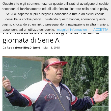
Questo sito o gli strumenti terzi da questo utilizzati si avvalgono di cookie
necessari al funzionamento ed utili alle finalita illustrate nella cookie policy.
Se vuoi saperne di piu o negare il consenso a tutti o ad alcuni cookie,
Home
News
Fantacalcio: i consigli per la 27a giornata di Serie A
consulta la cookie policy. Chiudendo questo banner, scorrendo questa
NEWS
pagina, cliccando su un link o proseguendo la navigazione in altra maniera,
Fantacalcio: i consigli per la 27a
acconsenti ad un utilizzo dei cookie.
maggiori informazioni
ACCETTA
giornata di Serie A
Da
Redazione BlogDiSport
-
Mar 13, 2015