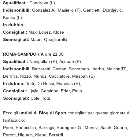
Squalificati:
Candreva (L)
Indisponibili:
Gonzalez A., Masiello (T), Gentiletti, Djordjevic,
Konko (L)
In dubbio:
Consigliati:
Maxi Lopez, Klose
Sconsigliati:
Mauri, Quagliarella
ROMA-SAMPDORIA
ore 21.00
Squalificati:
Naingollan (R), Acquah (P)
Indisponibili:
Balzaretti, Castan, Strootman, Ibarbo, Maicon(R),
De Vitis, Rizzo, Munoz, Cacciatore, Mesbah (S)
In dubbio:
Totti, De Rossi, Manolas (R),
Consigliati:
Ljajic, Gervinho, Eder, Eto’o
Sconsigliati:
Cole, Totti
Ecco gli
undici di Blog di Sport
consigliati per questa giornata di
fantacalcio:
Perin, Ranocchia, Barzagli, Rodriguez G., Menez, Salah, Guarin,
Perotti, Higuain, Niang, Berardi