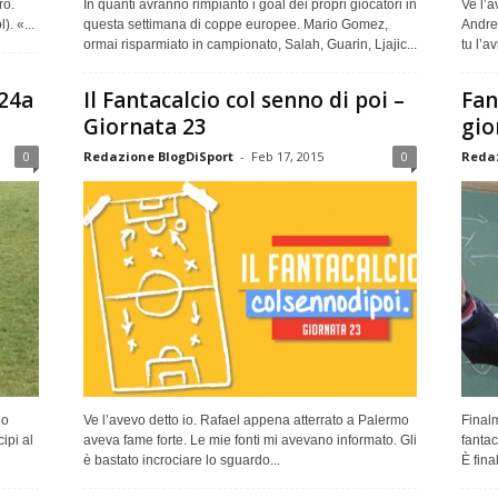
ro.
In quanti avranno rimpianto i goal dei propri giocatori in
Ve l’a
. «...
questa settimana di coppe europee. Mario Gomez,
Andrea
ormai risparmiato in campionato, Salah, Guarin, Ljajic...
tu l’av
 24a
Il Fantacalcio col senno di poi –
Fan
Giornata 23
gio
0
Redazione BlogDiSport
-
Feb 17, 2015
0
Redaz
no
Ve l’avevo detto io. Rafael appena atterrato a Palermo
Finalm
ipi al
aveva fame forte. Le mie fonti mi avevano informato. Gli
fantac
è bastato incrociare lo sguardo...
È fina