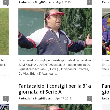
0
Redazione BlogDiSport
-
Mag 2, 2015
0
Redaz
lle
Ecco i nostri consigli per questa giornata di fantacalcio:
Lunedì
o. Il
SAMPDORIA-JUVENTUS sabato 2 maggio, ore 18.00
Ehi, L
Squalificati: Acquah (S) Evra (J) Indisponibili: Correa,
che ti
De Vitis, Eder (S) Asamoah,...
i
Fantacalcio: i consigli per la 31a
Fan
giornata di Serie A
gio
0
Redazione BlogDiSport
-
Apr 17, 2015
0
Redaz