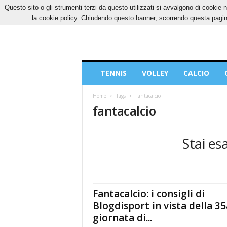
Questo sito o gli strumenti terzi da questo utilizzati si avvalgono di cookie n
SABATO, 8 AGOSTO 2026
CONTATTI
COOK
la cookie policy. Chiudendo questo banner, scorrendo questa pagina
Blog
TENNIS
VOLLEY
CALCIO
di
Sport
Home
Tags
Fantacalcio
fantacalcio
Stai esa
Fantacalcio: i consigli di
Blogdisport in vista della 35
giornata di...