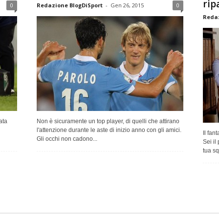
rip
0
Redazione BlogDiSport
-
Gen 26, 2015
0
Redaz
ata
Non è sicuramente un top player, di quelli che attirano
l'attenzione durante le aste di inizio anno con gli amici.
Il fan
Gli occhi non cadono...
Sei il
tua sq