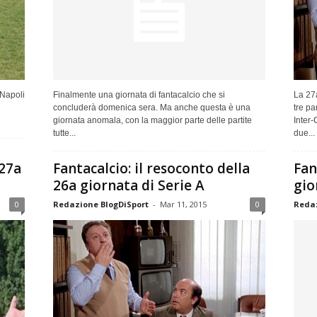
 Napoli
Finalmente una giornata di fantacalcio che si
La 27a
concluderà domenica sera. Ma anche questa è una
tre pa
giornata anomala, con la maggior parte delle partite
Inter-
tutte...
due...
 27a
Fantacalcio: il resoconto della
Fan
26a giornata di Serie A
gio
0
Redazione BlogDiSport
-
Mar 11, 2015
0
Redaz