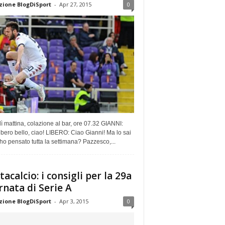
ione BlogDiSport
-
Apr 27, 2015
0
 mattina, colazione al bar, ore 07.32 GIANNI:
ibero bello, ciao! LIBERO: Ciao Gianni! Ma lo sai
 ho pensato tutta la settimana? Pazzesco,...
tacalcio: i consigli per la 29a
rnata di Serie A
ione BlogDiSport
-
Apr 3, 2015
0