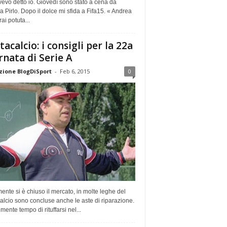
vevo detto io. Giovedì sono stato a cena da
 Pirlo. Dopo il dolce mi sfida a Fifa15. « Andrea
rai potuta...
tacalcio: i consigli per la 22a
rnata di Serie A
ione BlogDiSport
-
Feb 6, 2015
0
ente si è chiuso il mercato, in molte leghe del
alcio sono concluse anche le aste di riparazione.
lmente tempo di rituffarsi nel...