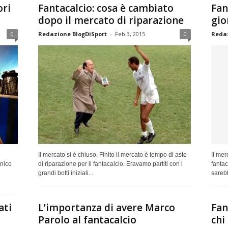
ori
Fantacalcio: cosa è cambiato
Fan
dopo il mercato di riparazione
gio
0
Redazione BlogDiSport
-
Feb 3, 2015
0
Redaz
Il mercato si è chiuso. Finito il mercato è tempo di aste
Il mer
unico
di riparazione per il fantacalcio. Eravamo partiti con i
fanta
grandi botti iniziali...
sarebb
ati
L’importanza di avere Marco
Fan
Parolo al fantacalcio
chi