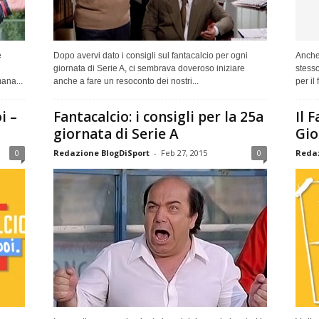
e
Dopo avervi dato i consigli sul fantacalcio per ogni
Anche 
giornata di Serie A, ci sembrava doveroso iniziare
stesso
ana...
anche a fare un resoconto dei nostri...
per il 
i –
Fantacalcio: i consigli per la 25a
Il 
giornata di Serie A
Gio
0
Redazione BlogDiSport
-
Feb 27, 2015
0
Redaz