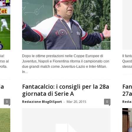
ia!
Dopo le ottime prestazioni nelle Coppe Europee di
Il fan
rso al
Juventus, Napoli e Fiorentina ritorna il campionato con
Questa
olta.
due grandi match come Juventus-Lazio e Inter-Milan.
stessa
In...
la
Fantacalcio: i consigli per la 28a
Fan
giornata di Serie A
27a
0
Redazione BlogDiSport
-
Mar 20, 2015
0
Redaz