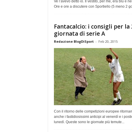
Ve l’avevo detto io. Il vestito, per me, era blu e ne
Ore e ore a discutere con Sportiello (5 meno 2 gol)
Fantacalcio: i consigli per la
giornata di serie A
Redazione BlogDiSport
-
Feb 20, 2015
Con il ritorno delle competizioni europee ritorna
anche i fastidiosissimi anticipi al venerdì e i postic
lunedì. Queste sono le giornate più temute...