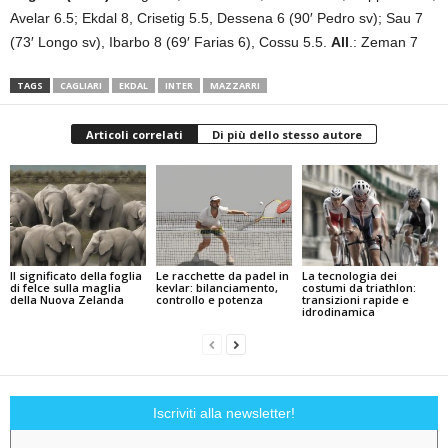
Avelar 6.5; Ekdal 8, Crisetig 5.5, Dessena 6 (90′ Pedro sv); Sau 7
(73′ Longo sv), Ibarbo 8 (69′ Farias 6), Cossu 5.5.
All
.: Zeman 7
TAGS
CAGLIARI
EKDAL
INTER
MAZZARRI
Articoli correlati
Di più dello stesso autore
Il significato della foglia
Le racchette da padel in
La tecnologia dei
di felce sulla maglia
kevlar: bilanciamento,
costumi da triathlon:
della Nuova Zelanda
controllo e potenza
transizioni rapide e
idrodinamica
Iscriviti alla newsletter!