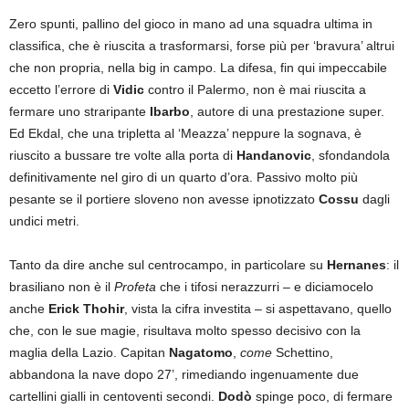
Zero spunti, pallino del gioco in mano ad una squadra ultima in
classifica, che è riuscita a trasformarsi, forse più per ‘bravura’ altrui
che non propria, nella big in campo. La difesa, fin qui impeccabile
eccetto l’errore di
Vidic
contro il Palermo, non è mai riuscita a
fermare uno straripante
Ibarbo
, autore di una prestazione super.
Ed Ekdal, che una tripletta al ‘Meazza’ neppure la sognava, è
riuscito a bussare tre volte alla porta di
Handanovic
, sfondandola
definitivamente nel giro di un quarto d’ora. Passivo molto più
pesante se il portiere sloveno non avesse ipnotizzato
Cossu
dagli
undici metri.
Tanto da dire anche sul centrocampo, in particolare su
Hernanes
: il
brasiliano non è il
Profeta
che i tifosi nerazzurri – e diciamocelo
anche
Erick Thohir
, vista la cifra investita – si aspettavano, quello
che, con le sue magie, risultava molto spesso decisivo con la
maglia della Lazio. Capitan
Nagatomo
,
come
Schettino,
abbandona la nave dopo 27’, rimediando ingenuamente due
cartellini gialli in centoventi secondi.
Dodò
spinge poco, di fermare