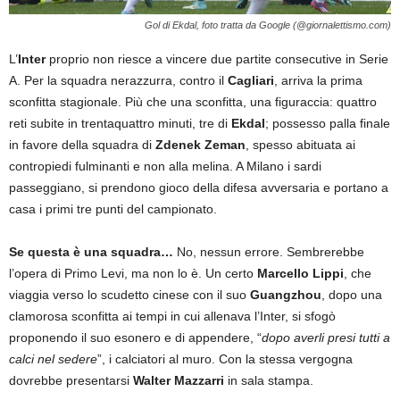
Gol di Ekdal, foto tratta da Google (@giornalettismo.com)
L’
Inter
proprio non riesce a vincere due partite consecutive in Serie
A. Per la squadra nerazzurra, contro il
Cagliari
, arriva la prima
sconfitta stagionale. Più che una sconfitta, una figuraccia: quattro
reti subite in trentaquattro minuti, tre di
Ekdal
; possesso palla finale
in favore della squadra di
Zdenek Zeman
, spesso abituata ai
contropiedi fulminanti e non alla melina. A Milano i sardi
passeggiano, si prendono gioco della difesa avversaria e portano a
casa i primi tre punti del campionato.
Se questa è una squadra…
No, nessun errore. Sembrerebbe
l’opera di Primo Levi, ma non lo è. Un certo
Marcello Lippi
, che
viaggia verso lo scudetto cinese con il suo
Guangzhou
, dopo una
clamorosa sconfitta ai tempi in cui allenava l’Inter, si sfogò
proponendo il suo esonero e di appendere, “
dopo averli presi tutti a
calci nel sedere
”, i calciatori al muro. Con la stessa vergogna
dovrebbe presentarsi
Walter Mazzarri
in sala stampa.