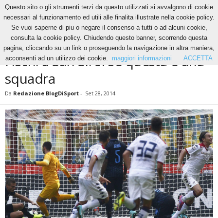
Questo sito o gli strumenti terzi da questo utilizzati si avvalgono di cookie
necessari al funzionamento ed utili alle finalita illustrate nella cookie policy.
Se vuoi saperne di piu o negare il consenso a tutti o ad alcuni cookie,
Home
News
Fischi a San Siro: se questa è una squadra
consulta la cookie policy. Chiudendo questo banner, scorrendo questa
NEWS
pagina, cliccando su un link o proseguendo la navigazione in altra maniera,
Fischi a San Siro: se questa è una
acconsenti ad un utilizzo dei cookie.
maggiori informazioni
ACCETTA
squadra
Da
Redazione BlogDiSport
-
Set 28, 2014