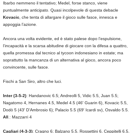
Ibarbo nemmeno il tentativo; Medel, forse stanco, viene
puntualmente anticipato. Quasi incolpevole di questa debacle
Kovacic
, che tenta di allargare il gioco sulle fasce, innesca e
appoggia l’azione.
Ancora una volta evidente, ed è stato palese dopo l’espulsione,
l’incapacità e la scarsa abitudine di giocare con la difesa a quattro,
quella promessa dal tecnico al tycoon indonesiano in estate; ma
soprattutto la mancanza di un alternativa al gioco, ancora poco
convincente, sulle fasce.
Fischi a San Siro, altro che luci.
Inter (3-5-2)
: Handanovic 6.5; Andreolli 5, Vidic 5.5, Juan 5.5;
Nagatomo 4, Hernanes 4.5, Medel 4.5 (46′ Guarin 6), Kovacic 5.5,
Dodò 5 (43′ D’Ambrosio 6); Palacio 5.5 (69′ Icardi sv), Osvaldo 5.5.
All
.: Mazzarri 4
Cagliari (4-3-3)
: Cragno 6; Balzano 5.5, Rossettini 6, Ceppitelli 6.5,