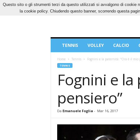
Questo sito o gli strumenti terzi da questo utilizzati si avvalgono di cookie n
SABATO, 8 AGOSTO 2026
CONTATTI
COOK
la cookie policy. Chiudendo questo banner, scorrendo questa pagina
Blog
TENNIS
VOLLEY
CALCIO
di
Sport
Home
Tennis
Fognini e la paternità: “Ora è il mio
TENNIS
Fognini e la
pensiero”
Da
Emanuele Foglia
-
Mar 16, 2017