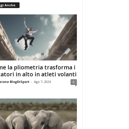
ggi Anche
e la pliometria trasforma i
tatori in alto in atleti volanti
ione BlogDiSport
-
Ago 7, 2026
0