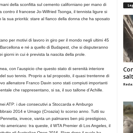
ndomani della sconfitta sul cemento californiano per mano di
Le
 contro il francese Jo-Wilfried Tsonga, il tennista ligure si
la sua priorità: stare al fianco della donna che ha sposato
no per motivi di lavoro in giro per il mondo negli ultimi 45
 Barcellona e né a quello di Budapest, che si disputeranno
 giorni in cui è prevista la nascita della prole.
Com
inea, con l’auspicio che questo stato di serenità interiore
sal
l suo tennis. Proprio a tal proposito, il quasi trentenne di
vo allenatore Franco Davin sono stati compiuti importanti
Redaz
entale che rappresentano, si sa, il suo tallone d’Achille.
ornei ATP: i due consecutivi a Stoccarda e Amburgo
febbraio 2014 e Umago (Croazia) lo scorso anno. Tutti su
ia Pennetta, invece, vanta un palmares ben più prestigioso,
ento americano: tra queste, il WTA Premier di Los Angeles, il
ttutto gli Australian Open 2016, Slam dopo il quale ha