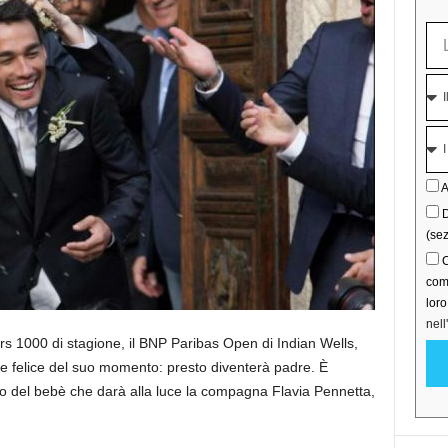
A
D
(sez
C
comu
lor
nell
s 1000 di stagione, il BNP Paribas Open di Indian Wells,
e felice del suo momento: presto diventerà padre. È
rivo del bebè che darà alla luce la compagna Flavia Pennetta,