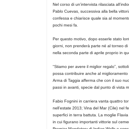
Nel corso di un’intervista rilasciata all’i
Pablo Cuevas, successiva alla bella vittoria
confessa e chiarisce quale sia al momento 
pochi mesi fa.
Per questo motivo, dopo esserle stato lonta
giorni, non prenderà parte né al torneo di
nella seconda parte di aprile proprio in quei
“Stiamo per avere il miglior regalo”, sottol
possa contribuire anche al miglioramento de
Arma di Taggia afferma che con il suo nuo
passi in avanti, specie dal punto di vista m
Fabio Fognini in carriera vanta quattro t
nell’estate 2013; Vina del Mar (Cile) nel 
superfici in terra battuta. La moglie Flav
in cui figurano importanti vittorie sul cem
Premier Mandatory di Indian Wells e sopra