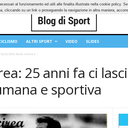
ecessari al funzionamento ed utili alle finalita illustrate nella cookie policy. 
IES
PRIVACY POLICY
, cliccando su un link o proseguendo la navigazione in altra maniera, acconse
CICLISMO
ALTRI SPORT
VIDEO
SLIDES
l’icona della lealtà umana e...
a: 25 anni fa ci lasci
 umana e sportiva