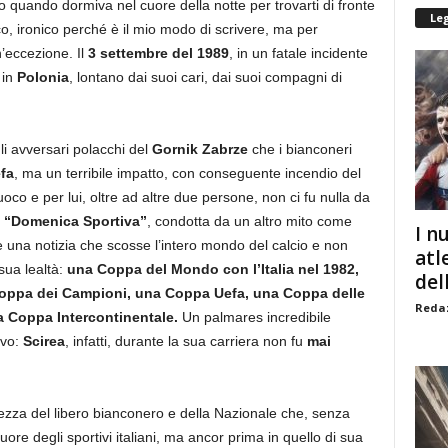
o quando dormiva nel cuore della notte per trovarti di fronte
Le
ico, ironico perché è il mio modo di scrivere, ma per
n’eccezione. Il
3 settembre del 1989
, in un fatale incidente
 in
Polonia
, lontano dai suoi cari, dai suoi compagni di
li avversari polacchi del
Gornik Zabrze
che i bianconeri
fa
, ma un terribile impatto, con conseguente incendio del
oco e per lui, oltre ad altre due persone, non ci fu nulla da
a
“Domenica Sportiva”
, condotta da un altro mito come
I n
una notizia che scosse l’intero mondo del calcio e non
atl
 sua lealtà:
una Coppa del Mondo con l’Italia nel 1982,
dell
 Coppa dei Campioni, una Coppa Uefa, una Coppa delle
Redaz
 Coppa Intercontinentale.
Un palmares incredibile
ivo:
Scirea
, infatti, durante la sua carriera non fu
mai
tezza del libero bianconero e della Nazionale che, senza
re degli sportivi italiani, ma ancor prima in quello di sua