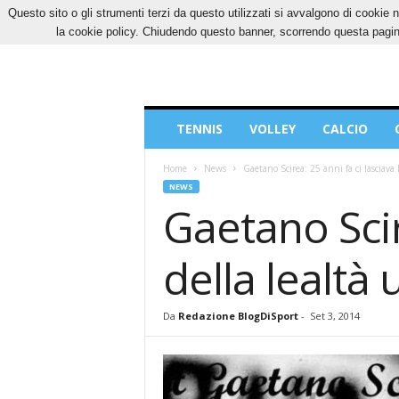
Questo sito o gli strumenti terzi da questo utilizzati si avvalgono di cookie n
SABATO, 8 AGOSTO 2026
CONTATTI
COOK
la cookie policy. Chiudendo questo banner, scorrendo questa pagina
Blog
TENNIS
VOLLEY
CALCIO
di
Sport
Home
News
Gaetano Scirea: 25 anni fa ci lasciava 
NEWS
Gaetano Scire
della lealtà
Da
Redazione BlogDiSport
-
Set 3, 2014