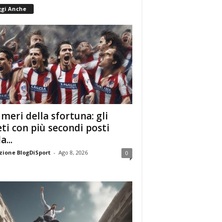
ggi Anche
umeri della sfortuna: gli
eti con più secondi posti
a...
ione BlogDiSport
-
Ago 8, 2026
0