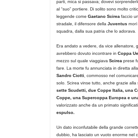
parti, mica si passava; dovevi sorprenderl
al “suo” portiere. Di solito sono molto crit
leggende come
Gaetano Scirea
faccio u
stradale, il difensore della
Juventus
morì
squadra, dalla sua patria che lo adorava.
Era andato a vedere, da vice allenatore, g
avrebbero dovuto incontrare in
Coppa Ue
mezzo sul quale viaggiava
Scirea
prese fu
fare. La morte fu annunciata in diretta all
Sandro Ciotti
, commosso nel comunicare 
solo. Scirea vinse tutto, anche grazie alla
sette Scudetti, due Coppe Italia, una
Coppe, una Supercoppa Europea e una
valorizzato anche da un primato significat
espulso.
Un dato inconfutabile della grande corret
dubbio, ha lasciato un vuoto enorme nel cuo