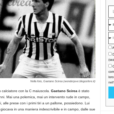
A
D
(sez
C
comu
lor
Nella foto, Gaetano Scirea (wonderjuve.blogosfere.it)
nell
n calciatore con la C maiuscola.
Gaetano Scirea
è stato
anni. Mai una polemica, mai un intervento rude in campo,
alle prese con i primi tiri a un pallone, possiedono. Lui
 giocava in una maniera indescrivibile e in campo, dalle sue