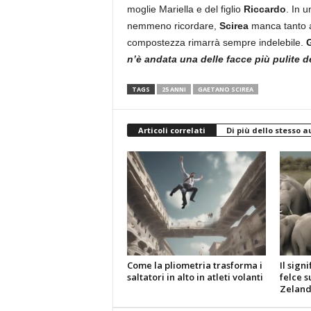
moglie Mariella e del figlio
Riccardo
. In 
nemmeno ricordare,
Scirea
manca tanto a 
compostezza rimarrà sempre indelebile.
n’è andata una delle facce più pulite d
TAGS
25 ANNI
GAETANO SCIREA
Articoli correlati
Di più dello stesso a
Come la pliometria trasforma i
Il sign
saltatori in alto in atleti volanti
felce s
Zelan