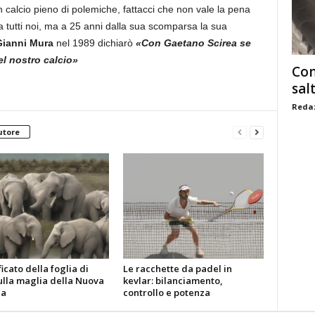
un calcio pieno di polemiche, fattacci che non vale la pena
tutti noi, ma a 25 anni dalla sua scomparsa la sua
Gianni Mura
nel 1989 dichiarò
«Con Gaetano Scirea se
el nostro calcio»
Com
sal
Redaz
utore
ificato della foglia di
Le racchette da padel in
ulla maglia della Nuova
kevlar: bilanciamento,
da
controllo e potenza