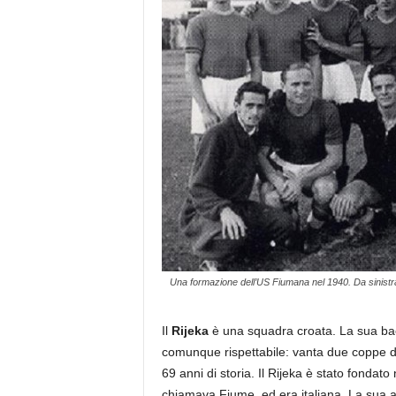
Una formazione dell’US Fiumana nel 1940. Da sinistra, 
Il
Rijeka
è una squadra croata. La sua bac
comunque rispettabile: vanta due coppe 
69 anni di storia. Il Rijeka è stato fondato
chiamava Fiume, ed era italiana. La sua a