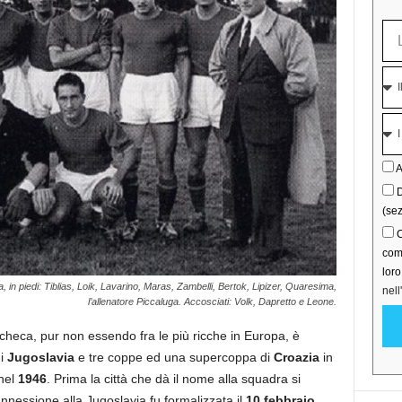
A
D
(sez
C
comu
lor
in piedi: Tiblias, Loik, Lavarino, Maras, Zambelli, Bertok, Lipizer, Quaresima,
nell
l’allenatore Piccaluga. Accosciati: Volk, Dapretto e Leone.
heca, pur non essendo fra le più ricche in Europa, è
di
Jugoslavia
e tre coppe ed una supercoppa di
Croazia
in
 nel
1946
. Prima la città che dà il nome alla squadra si
nnessione alla Jugoslavia fu formalizzata il
10 febbraio