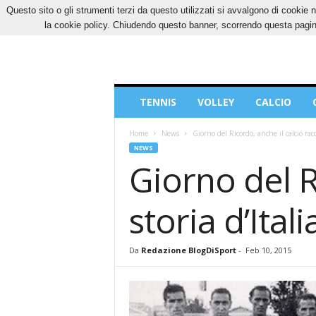
Questo sito o gli strumenti terzi da questo utilizzati si avvalgono di cookie n
SABATO, 8 AGOSTO 2026
CONTATTI
COOK
la cookie policy. Chiudendo questo banner, scorrendo questa pagina
Blog
TENNIS
VOLLEY
CALCIO
di
Sport
Home
News
Giorno del Ricordo, anche il calcio racc
NEWS
Giorno del R
storia d’Itali
Da
Redazione BlogDiSport
-
Feb 10, 2015