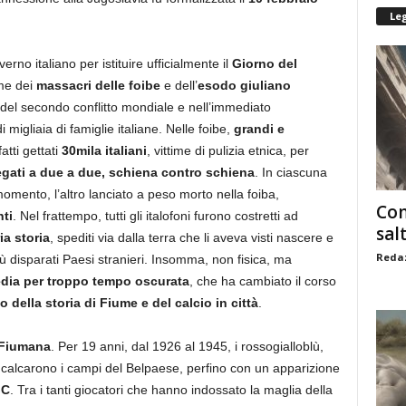
Le
erno italiano per istituire ufficialmente il
Giorno del
ime dei
massacri delle foibe
e dell’
esodo giuliano
e del secondo conflitto mondiale e nell’immediato
migliaia di famiglie italiane. Nelle foibe,
grandi e
atti gettati
30mila italiani
, vittime di pulizia etnica, per
egati a due a due, schiena contro schiena
. In ciascuna
omento, l’altro lanciato a peso morto nella foiba,
Com
ti
. Nel frattempo, tutti gli italofoni furono costretti ad
sal
ia storia
, spediti via dalla terra che li aveva visti nascere e
Redaz
iù disparati Paesi stranieri. Insomma, non fisica, ma
dia per troppo tempo oscurata
, che ha cambiato il corso
 della storia di Fiume e del calcio in città
.
 Fiumana
. Per 19 anni, dal 1926 al 1945, i rossogialloblù,
 calcarono i campi del Belpaese, perfino con un apparizione
GC
. Tra i tanti giocatori che hanno indossato la maglia della