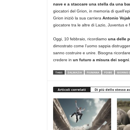
nave e a staccare una stella da una b
giocatori del Grion, in memoria di quell’ep
Grion iniziò la sua carriera
Antonio Voja
giocatore tra le altre di Lazio, Juventus 
Oggi, 10 febbraio, ricordiamo
una delle p
dimostrato come l’uomo sappia distruggere 
sanno costruire e unire. Bisogna ricordare o
credere in
un futuro a misura dei sogni
TAGS
DALMAZIA
FIUMANA
FOIBE
GIORNO 
Articoli correlati
Di più dello stesso a