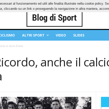
ecessari al funzionamento ed utili alle finalita illustrate nella cookie policy. 
IES
PRIVACY POLICY
, cliccando su un link o proseguendo la navigazione in altra maniera, acconse
CICLISMO
ALTRI SPORT
VIDEO
SLIDES
onta la storia d’Italia
icordo, anche il calci
a