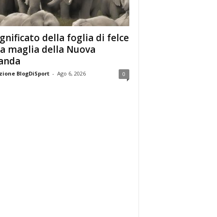
ignificato della foglia di felce
la maglia della Nuova
anda
ione BlogDiSport
-
Ago 6, 2026
0