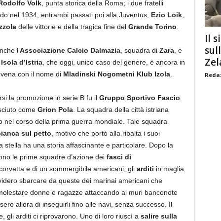
Rodolfo Volk
, punta storica della Roma; i due fratelli
do nel 1934, entrambi passati poi alla Juventus;
Ezio Loik
,
zzola
delle vittorie e della tragica fine del
Grande Torino
.
Il s
sul
nche l’
Associazione Calcio Dalmazia
, squadra di
Zara
, e
Zel
i
Isola d’Istria
, che oggi, unico caso del genere, è ancora in
slovena con il nome di
Mladinski Nogometni Klub Izola
.
Redaz
rsi la promozione in serie B fu il
Gruppo Sportivo Fascio
sciuto come
Grion Pola
. La squadra della città istriana
o nel corso della prima guerra mondiale. Tale squadra
ianca sul petto
, motivo che portò alla ribalta i suoi
a stella ha una storia affascinante e particolare. Dopo la
rono le prime squadre d’azione dei
fasci di
a corvetta e di un sommergibile americani, gli
arditi
in maglia
videro sbarcare da queste dei marinai americani che
 a molestare donne e ragazze attaccando ai muri banconote
sero allora di inseguirli fino alle navi, senza successo. Il
, gli arditi ci riprovarono. Uno di loro riuscì a
salire sulla