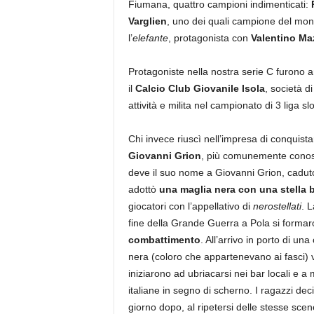
Fiumana, quattro campioni indimenticati:
Varglien
, uno dei quali campione del mon
l’
elefante
, protagonista con
Valentino Ma
Protagoniste nella nostra serie C furono a
il
Calcio Club Giovanile Isola
, società d
attività e milita nel campionato di 3 liga 
Chi invece riuscì nell’impresa di conquista
Giovanni Grion
, più comunemente cono
deve il suo nome a Giovanni Grion, cadut
adottò
una maglia nera con una stella b
giocatori con l’appellativo di
nerostellati
. L
fine della Grande Guerra a Pola si forma
combattimento
. All’arrivo in porto di un
nera (coloro che appartenevano ai fasci) 
iniziarono ad ubriacarsi nei bar locali e
italiane in segno di scherno. I ragazzi deci
giorno dopo, al ripetersi delle stesse scene