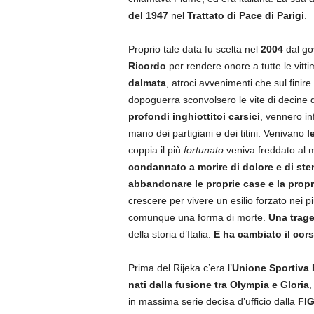
del 1947
nel
Trattato di Pace di Parigi
.
Proprio tale data fu scelta nel
2004
dal gov
Ricordo
per rendere onore a tutte le vitt
dalmata
, atroci avvenimenti che sul finir
dopoguerra sconvolsero le vite di decine di 
profondi inghiottitoi carsici
, vennero inf
mano dei partigiani e dei titini. Venivano
l
coppia il più
fortunato
veniva freddato al m
condannato a morire di dolore e di sten
abbandonare le proprie case e la propr
crescere per vivere un esilio forzato nei p
comunque una forma di morte.
Una trage
della storia d’Italia.
E ha cambiato il corso
Prima del Rijeka c’era l’
Unione Sportiva
nati dalla fusione tra Olympia e Gloria
,
in massima serie decisa d’ufficio dalla
FI