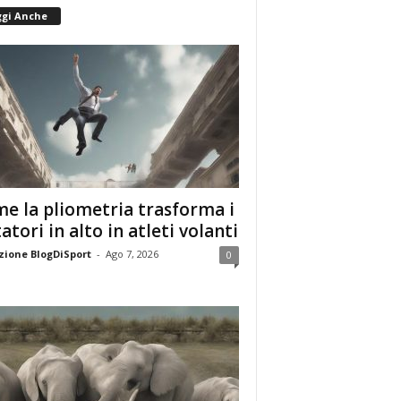
ggi Anche
e la pliometria trasforma i
tatori in alto in atleti volanti
ione BlogDiSport
-
Ago 7, 2026
0