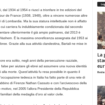
Le
, dal 1934 al 1954 e riuscì a trionfare in tre edizioni del
Tour de France (1938, 1948), oltre a vincere numerose altre
di Lombardia. Ma la sua statura intellettuale non è affatto
, la cui carriera fu indubbiamente condizionata dal secondo
mentare ulteriormente il già ampio palmares, dal 2013 è
Yad Vashem. È la massima onoreficenza assegnata dal 1953 ai
bree. Grazie alla sua attività clandestina, Bartali ne mise in
La 
sta
dore era solito, negli anni della persecuzione razziale,
eu
rte false per aiutare gli ebrei ad assumere una nuova identità
 alla morte. Quest’attività fu resa possibile in quanto il
Redaz
’occupazione tedesca in Italia ha fatto parte di una rete di
rabbino di Firenze Nathan Cassuto e con l’arcivescovo della
o motivo, nel 2005 l’allora Presidente della Repubblica
familiari della medaglia d’oro al valor civile.