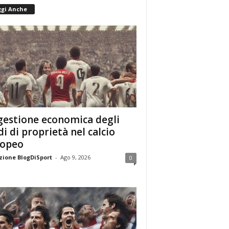
ggi Anche
gestione economica degli
di di proprietà nel calcio
ropeo
ione BlogDiSport
-
Ago 9, 2026
0