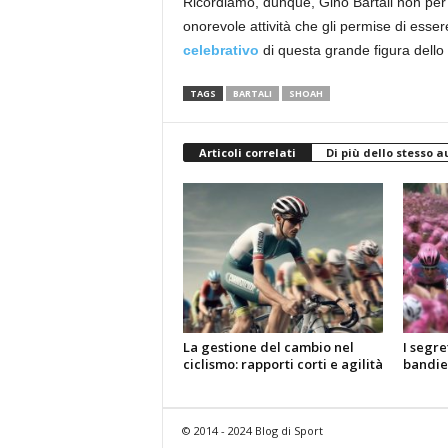
Ricordiamo, dunque, Gino Bartali non per 
onorevole attività che gli permise di esser
celebrativo
di questa grande figura dello s
TAGS
BARTALI
SHOAH
Articoli correlati
Di più dello stesso a
La gestione del cambio nel
I segre
ciclismo: rapporti corti e agilità
bandier
© 2014 - 2024 Blog di Sport