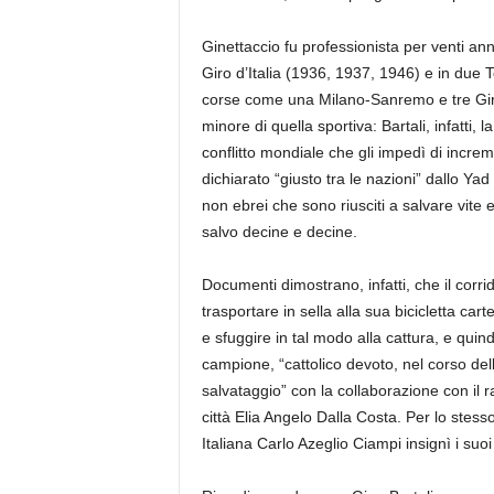
Ginettaccio fu professionista per venti anni
Giro d’Italia (1936, 1937, 1946) e in due 
corse come una Milano-Sanremo e tre Giri 
minore di quella sportiva: Bartali, infatti
conflitto mondiale che gli impedì di incre
dichiarato “giusto tra le nazioni” dallo 
non ebrei che sono riusciti a salvare vite e
salvo decine e decine.
Documenti dimostrano, infatti, che il corri
trasportare in sella alla sua bicicletta ca
e sfuggire in tal modo alla cattura, e quindi
campione, “cattolico devoto, nel corso dell
salvataggio” con la collaborazione con il 
città Elia Angelo Dalla Costa. Per lo stess
Italiana Carlo Azeglio Ciampi insignì i suoi 