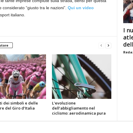
le tante imprese compiute sulla strada, bensì per questa
e considerato “giusto tra le nazioni”.
Qui un video
port italiano.
I n
atl
dell
utore
Redaz
ti dei simboli e delle
L’evoluzione
e del Giro d’Italia
dell’abbigliamento nel
ciclismo: aerodinamica pura