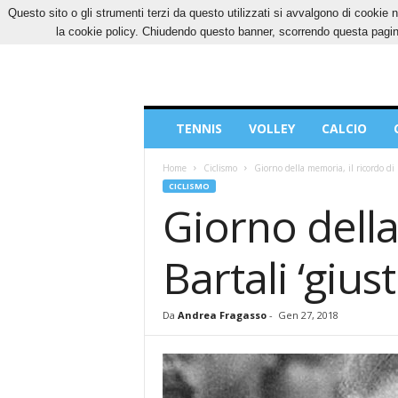
Questo sito o gli strumenti terzi da questo utilizzati si avvalgono di cookie n
DOMENICA, 9 AGOSTO 2026
CONTATTI
CO
la cookie policy. Chiudendo questo banner, scorrendo questa pagina
Blog
TENNIS
VOLLEY
CALCIO
di
Sport
Home
Ciclismo
Giorno della memoria, il ricordo di 
CICLISMO
Giorno della
Bartali ‘gius
Da
Andrea Fragasso
-
Gen 27, 2018