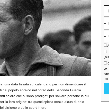
A
D
(sez
C
comu
lor
nell
ia, una data fissata sul calendario per non dimenticare il
nti del popolo ebraico nel corso della Seconda Guerra
nti coloro che si sono prodigati per salvare persone la cui
r la loro origine: tra questi spicca senza alcun dubbio
el ciclismo e dello sport intero.