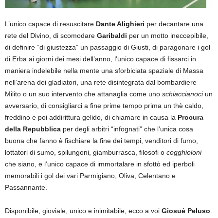
L’unico capace di resuscitare
Dante Alighieri
per decantare una
rete del Divino, di scomodare
Garibaldi
per un motto ineccepibile,
di definire “di giustezza” un passaggio di Giusti, di paragonare i gol
di Erba ai giorni dei mesi dell’anno, l’unico capace di fissarci in
maniera indelebile nella mente una sforbiciata spaziale di Massa
nell’arena dei gladiatori, una rete disintegrata dal bombardiere
Milito o un suo intervento che attanaglia come uno
schiaccianoci
un
avversario, di consigliarci a fine prime tempo prima un thè caldo,
freddino e poi addirittura gelido, di chiamare in causa la
Procura
della Repubblica
per degli arbitri “infognati” che l’unica cosa
buona che fanno è fischiare la fine dei tempi, venditori di fumo,
lottatori di sumo, spilungoni, giamburrasca, filosofi o
cogghioloni
che siano, e l’unico capace di immortalare in sfottò ed iperboli
memorabili i gol dei vari Parmigiano, Oliva, Celentano e
Passannante.
Disponibile, gioviale, unico e inimitabile, ecco a voi
Giosuè Peluso
.