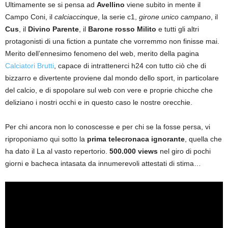
Ultimamente se si pensa ad
Avellino
viene subito in mente il
Campo Coni, il
calciaccinque
, la serie c1,
girone unico campano
, il
Cus
, il
Divino Parente
, il
Barone rosso Milito
e tutti gli altri
protagonisti di una fiction a puntate che vorremmo non finisse mai.
Merito dell’ennesimo fenomeno del web, merito della pagina
Calciatori Brutti
, capace di intrattenerci h24 con tutto ciò che di
bizzarro e divertente proviene dal mondo dello sport, in particolare
del calcio, e di spopolare sul web con vere e proprie chicche che
deliziano i nostri occhi e in questo caso le nostre orecchie.
Per chi ancora non lo conoscesse e per chi se la fosse persa, vi
riproponiamo qui sotto la
prima telecronaca ignorante
, quella che
ha dato il La al vasto repertorio.
500.000 views
nel giro di pochi
giorni e bacheca intasata da innumerevoli attestati di stima…