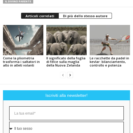
IL DIVINO PARENTE
Articoli correlati
Di più dello stesso autore
Come la pliometria
Il significato della foglia
Le racchette da padel in
trasforma i saltatori in
di felce sulla maglia
kevlar: bilanciamento,
alto in atleti volanti
della Nuova Zelanda
controllo e potenza
Iscriviti alla newsletter!