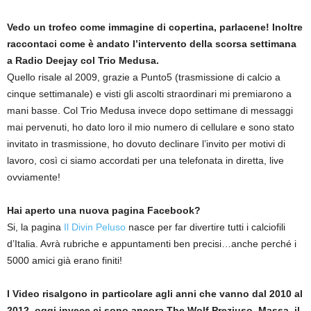
Vedo un trofeo come immagine di copertina, parlacene! Inoltre
raccontaci come è andato l’intervento della scorsa settimana
a Radio Deejay col Trio Medusa.
Quello risale al 2009, grazie a Punto5 (trasmissione di calcio a
cinque settimanale) e visti gli ascolti straordinari mi premiarono a
mani basse. Col Trio Medusa invece dopo settimane di messaggi
mai pervenuti, ho dato loro il mio numero di cellulare e sono stato
invitato in trasmissione, ho dovuto declinare l’invito per motivi di
lavoro, così ci siamo accordati per una telefonata in diretta, live
ovviamente!
Hai aperto una nuova pagina Facebook?
Si, la pagina
Il Divin Peluso
nasce per far divertire tutti i calciofili
d’Italia. Avrà rubriche e appuntamenti ben precisi…anche perché i
5000 amici già erano finiti!
I Video risalgono in particolare agli anni che vanno dal 2010 al
2012, oggi invece ci sono ancora The Wolf Preziuso, Massa, il