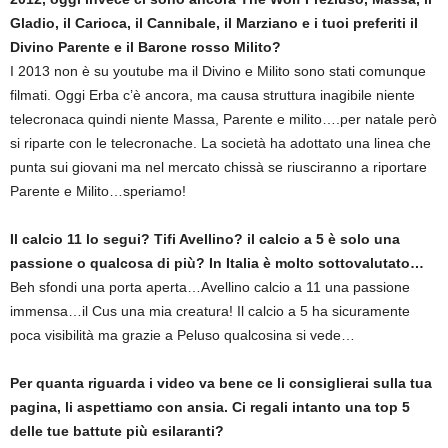
Gladio, il Carioca, il Cannibale, il Marziano e i tuoi preferiti il
Divino Parente e il Barone rosso Milito?
I 2013 non è su youtube ma il Divino e Milito sono stati comunque
filmati. Oggi Erba c’è ancora, ma causa struttura inagibile niente
telecronaca quindi niente Massa, Parente e milito….per natale però
si riparte con le telecronache. La società ha adottato una linea che
punta sui giovani ma nel mercato chissà se riusciranno a riportare
Parente e Milito…speriamo!
Il calcio 11 lo segui? Tifi Avellino? il calcio a 5 è solo una
passione o qualcosa di più? In Italia è molto sottovalutato…
Beh sfondi una porta aperta…Avellino calcio a 11 una passione
immensa…il Cus una mia creatura! Il calcio a 5 ha sicuramente
poca visibilità ma grazie a Peluso qualcosina si vede…
Per quanta riguarda i video va bene ce li consiglierai sulla tua
pagina, li aspettiamo con ansia. Ci regali intanto una top 5
delle tue battute più esilaranti?