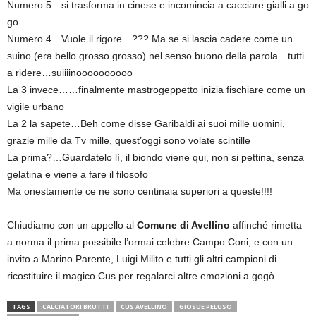
Numero 5…si trasforma in cinese e incomincia a cacciare gialli a go
go
Numero 4…Vuole il rigore…??? Ma se si lascia cadere come un
suino (era bello grosso grosso) nel senso buono della parola…tutti
a ridere…suiiiinoooooooooo
La 3 invece……finalmente mastrogeppetto inizia fischiare come un
vigile urbano
La 2 la sapete…Beh come disse Garibaldi ai suoi mille uomini,
grazie mille da Tv mille, quest’oggi sono volate scintille
La prima?…Guardatelo lì, il biondo viene qui, non si pettina, senza
gelatina e viene a fare il filosofo
Ma onestamente ce ne sono centinaia superiori a queste!!!!
Chiudiamo con un appello al
Comune di Avellino
affinché rimetta
a norma il prima possibile l’ormai celebre Campo Coni, e con un
invito a Marino Parente, Luigi Milito e tutti gli altri campioni di
ricostituire il magico Cus per regalarci altre emozioni a gogò.
TAGS
CALCIATORI BRUTTI
CUS AVELLINO
GIOSUE PELUSO