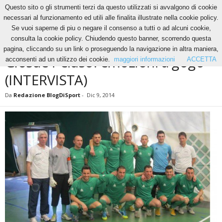
Questo sito o gli strumenti terzi da questo utilizzati si avvalgono di cookie
necessari al funzionamento ed utili alle finalita illustrate nella cookie policy.
Se vuoi saperne di piu o negare il consenso a tutti o ad alcuni cookie,
Home
News
Giosuè Peluso: emozioni a gogò (INTERVISTA)
consulta la cookie policy. Chiudendo questo banner, scorrendo questa
NEWS
pagina, cliccando su un link o proseguendo la navigazione in altra maniera,
Giosuè Peluso: emozioni a gogò
acconsenti ad un utilizzo dei cookie.
maggiori informazioni
ACCETTA
(INTERVISTA)
Da
Redazione BlogDiSport
-
Dic 9, 2014