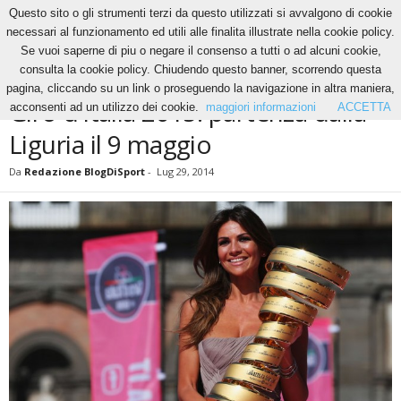
Questo sito o gli strumenti terzi da questo utilizzati si avvalgono di cookie
necessari al funzionamento ed utili alle finalita illustrate nella cookie policy.
Se vuoi saperne di piu o negare il consenso a tutti o ad alcuni cookie,
Home
Altri Sport
Giro d’Italia 2015: partenza dalla Liguria il 9 maggio
consulta la cookie policy. Chiudendo questo banner, scorrendo questa
ALTRI SPORT
CICLISMO
NEWS
pagina, cliccando su un link o proseguendo la navigazione in altra maniera,
Giro d’Italia 2015: partenza dalla
acconsenti ad un utilizzo dei cookie.
maggiori informazioni
ACCETTA
Liguria il 9 maggio
Da
Redazione BlogDiSport
-
Lug 29, 2014