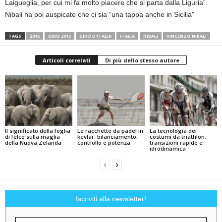
Laigueglia, per cui mi fa molto piacere che si parta dalla Liguria”.
Nibali ha poi auspicato che ci sia “una tappa anche in Sicilia”
TAGS
2015
GIRO 2015
GIRO D'ITALIA
ITALIA
NIBALI
VINCENZO NIBALI
Articoli correlati
Di più dello stesso autore
Il significato della foglia
Le racchette da padel in
La tecnologia dei
di felce sulla maglia
kevlar: bilanciamento,
costumi da triathlon:
della Nuova Zelanda
controllo e potenza
transizioni rapide e
idrodinamica
Iscriviti alla newsletter!