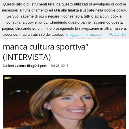
Questo sito o gli strumenti terzi da questo utilizzati si avvalgono di cookie
necessari al funzionamento ed utili alle finalita illustrate nella cookie policy.
Se vuoi saperne di piu o negare il consenso a tutti o ad alcuni cookie,
Home
News
Golarsa: “Nel tennis italiano manca cultura sportiva” (INTERVISTA)
consulta la cookie policy. Chiudendo questo banner, scorrendo questa
NEWS
TENNIS
pagina, cliccando su un link o proseguendo la navigazione in altra maniera,
Golarsa: “Nel tennis italiano
acconsenti ad un utilizzo dei cookie.
maggiori informazioni
ACCETTA
manca cultura sportiva”
(INTERVISTA)
Da
Redazione BlogDiSport
-
Set 23, 2015