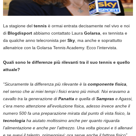
La stagione del
tennis
è ormai entrata decisamente nel vivo e noi
di
Blogdisport
abbiamo contattato Laura
Golarsa
, ex tennista e
da qualche anno telecronista per
Sky
, ma anche e soprattutto
allenatrice con la Golarsa Tennis Academy. Ecco l’intervista.
Quali sono le differenze più rilevanti tra il suo tennis e quello
attuale?
“Sicuramente la differenza più rilevante è la
componente fisica
,
nel senso che ai miei tempi i fisici erano più minuti. Noi eravamo a
cavallo tra la generazione di
Panatta
e quella di
Sampras
e Agassi,
c’era meno attenzione all’evoluzione fisica, adesso invece anche il
numero 500 fa una preparazione mirata dal punto di vista fisico, la
tecnologia
ha aiutato moltissimo anche per quanto riguarda
l’alimentazione e anche per l’attrezzo. Una volta giocavi e ti allenavi
e se avevi il talento, primeggiavi; ora serve anche il fattore fisico”.