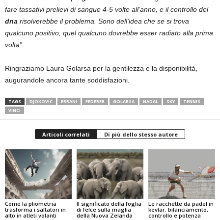
fare tassativi prelievi di sangue 4-5 volte all’anno, e il controllo del
dna
risolverebbe il problema. Sono dell’idea che se si trova
qualcuno positivo, quel qualcuno dovrebbe esser radiato alla prima
volta”.
Ringraziamo Laura Golarsa per la gentilezza e la disponibilità,
augurandole ancora tante soddisfazioni.
TAGS
DJOKOVIC
ERRANI
FEDERER
GOLARSA
NADAL
SKY
TENNIS
VINCI
Articoli correlati
Di più dello stesso autore
Come la pliometria
Il significato della foglia
Le racchette da padel in
trasforma i saltatori in
di felce sulla maglia
kevlar: bilanciamento,
alto in atleti volanti
della Nuova Zelanda
controllo e potenza