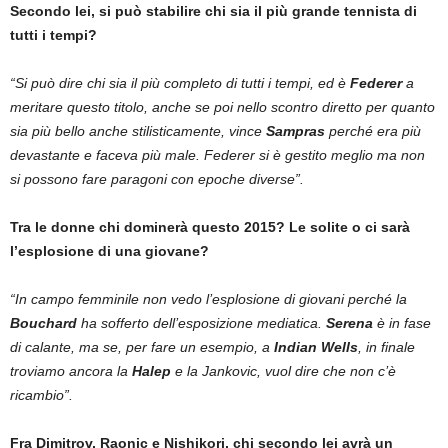
Secondo lei, si può stabilire chi sia il più grande tennista di
tutti i tempi?
“Si può dire chi sia il più completo di tutti i tempi, ed è
Federer
a
meritare questo titolo, anche se poi nello scontro diretto per quanto
sia più bello anche stilisticamente, vince
Sampras
perché era più
devastante e faceva più male. Federer si è gestito meglio ma non
si possono fare paragoni con epoche diverse”.
Tra le donne chi dominerà questo 2015? Le solite o ci sarà
l’esplosione di una giovane?
“In campo femminile non vedo l’esplosione di giovani perché la
Bouchard
ha sofferto dell’esposizione mediatica.
Serena
è in fase
di calante, ma se, per fare un esempio, a
Indian Wells
, in finale
troviamo ancora la
Halep
e la Jankovic, vuol dire che non c’è
ricambio”.
Fra Dimitrov, Raonic e Nishikori, chi secondo lei avrà un