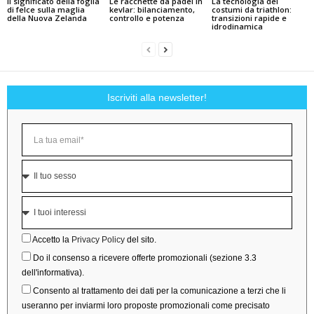
Il significato della foglia
Le racchette da padel in
La tecnologia dei
di felce sulla maglia
kevlar: bilanciamento,
costumi da triathlon:
della Nuova Zelanda
controllo e potenza
transizioni rapide e
idrodinamica
Iscriviti alla newsletter!
Accetto la
Privacy Policy
del sito.
Do il consenso a ricevere offerte promozionali (sezione 3.3
dell'informativa).
Consento al trattamento dei dati per la comunicazione a terzi che li
useranno per inviarmi loro proposte promozionali come precisato