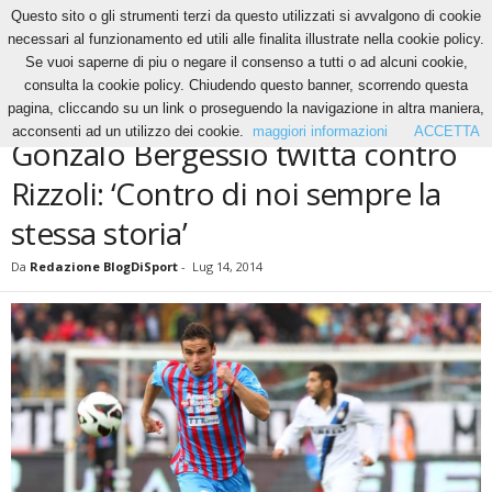
Questo sito o gli strumenti terzi da questo utilizzati si avvalgono di cookie
necessari al funzionamento ed utili alle finalita illustrate nella cookie policy.
Se vuoi saperne di piu o negare il consenso a tutti o ad alcuni cookie,
Home
News
Gonzalo Bergessio twitta contro Rizzoli: ‘Contro di noi sempre la stessa
consulta la cookie policy. Chiudendo questo banner, scorrendo questa
storia’
pagina, cliccando su un link o proseguendo la navigazione in altra maniera,
NEWS
acconsenti ad un utilizzo dei cookie.
maggiori informazioni
ACCETTA
Gonzalo Bergessio twitta contro
Rizzoli: ‘Contro di noi sempre la
stessa storia’
Da
Redazione BlogDiSport
-
Lug 14, 2014