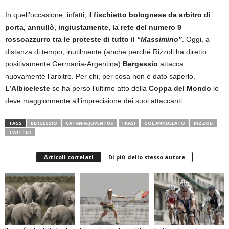
In quell’occasione, infatti, il
fischietto bolognese da arbitro di
porta, annullò, ingiustamente, la rete del numero 9
rossoazzurro tra le proteste di tutto il
“Massimino”
. Oggi, a
distanza di tempo, inutilmente (anche perché Rizzoli ha diretto
positivamente Germania-Argentina)
Bergessio
attacca
nuovamente l’arbitro. Per chi, per cosa non è dato saperlo.
L’Albiceleste
se ha perso l’ultimo atto della
Coppa del Mondo
lo
deve maggiormente all’imprecisione dei suoi attaccanti.
TAGS
BERGESSIO
CATANIA-JUVENTUS
FRASI
GOL ANNULLATO
RIZZOLI
TWITTER
Articoli correlati
Di più dello stesso autore