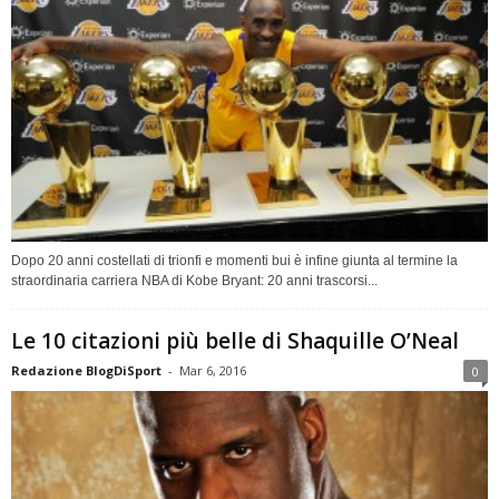
Dopo 20 anni costellati di trionfi e momenti bui è infine giunta al termine la
straordinaria carriera NBA di Kobe Bryant: 20 anni trascorsi...
Le 10 citazioni più belle di Shaquille O’Neal
Redazione BlogDiSport
-
Mar 6, 2016
0