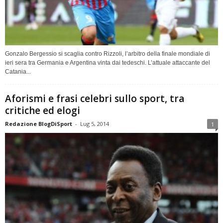
Gonzalo Bergessio si scaglia contro Rizzoli, l’arbitro della finale mondiale di
ieri sera tra Germania e Argentina vinta dai tedeschi. L’attuale attaccante del
Catania...
Aforismi e frasi celebri sullo sport, tra
critiche ed elogi
Redazione BlogDiSport
-
Lug 5, 2014
1