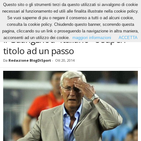
Questo sito o gli strumenti terzi da questo utilizzati si avvalgono di cookie
necessari al funzionamento ed utili alle finalita illustrate nella cookie policy.
Se vuoi saperne di piu o negare il consenso a tutti o ad alcuni cookie,
Home
News
Il Guangzhou “italiano” è super: titolo ad un passo
consulta la cookie policy. Chiudendo questo banner, scorrendo questa
NEWS
pagina, cliccando su un link o proseguendo la navigazione in altra maniera,
Il Guangzhou “italiano” è super:
acconsenti ad un utilizzo dei cookie.
maggiori informazioni
ACCETTA
titolo ad un passo
Da
Redazione BlogDiSport
-
Ott 20, 2014