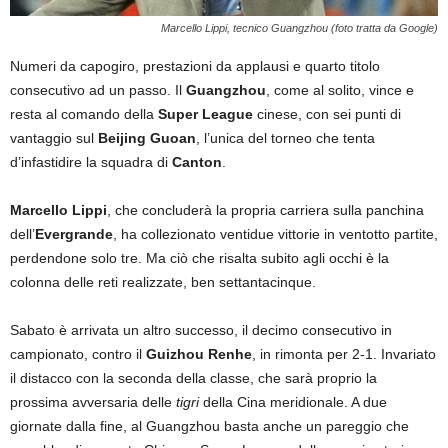
Marcello Lippi, tecnico Guangzhou (foto tratta da Google)
Numeri da capogiro, prestazioni da applausi e quarto titolo
consecutivo ad un passo. Il
Guangzhou
, come al solito, vince e
resta al comando della
Super League
cinese, con sei punti di
vantaggio sul
Beijing Guoan
, l’unica del torneo che tenta
d’infastidire la squadra di
Canton
.
Marcello Lippi
, che concluderà la propria carriera sulla panchina
dell’
Evergrande
, ha collezionato ventidue vittorie in ventotto partite,
perdendone solo tre. Ma ciò che risalta subito agli occhi è la
colonna delle reti realizzate, ben settantacinque.
Sabato è arrivata un altro successo, il decimo consecutivo in
campionato, contro il
Guizhou Renhe
, in rimonta per 2-1. Invariato
il distacco con la seconda della classe, che sarà proprio la
prossima avversaria delle
tigri
della Cina meridionale. A due
giornate dalla fine, al Guangzhou basta anche un pareggio che