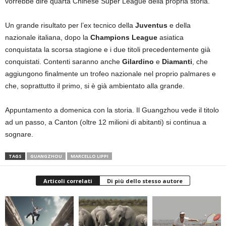
vorrebbe dire quarta Chinese Super League della propria storia.
Un grande risultato per l’ex tecnico della
Juventus
e della
nazionale italiana, dopo la
Champions League
asiatica
conquistata la scorsa stagione e i due titoli precedentemente già
conquistati. Contenti saranno anche
Gilardino
e
Diamanti
, che
aggiungono finalmente un trofeo nazionale nel proprio palmares e
che, soprattutto il primo, si è già ambientato alla grande.
Appuntamento a domenica con la storia. Il Guangzhou vede il titolo
ad un passo, a Canton (oltre 12 milioni di abitanti) si continua a
sognare.
TAGS
GUANGZHOU
MARCELLO LIPPI
Articoli correlati
Di più dello stesso autore