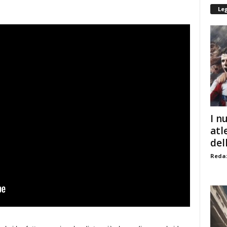
Le
I n
atl
dell
Redaz