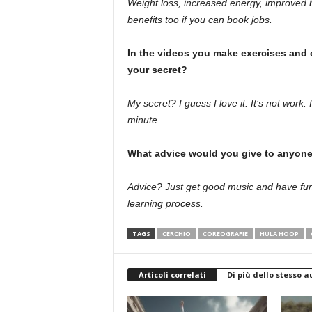
Weight loss, increased energy, improved 
benefits too if you can book jobs.
In the videos you make exercises and c
your secret?
My secret? I guess I love it. It’s not work.
minute.
What advice would you give to anyone
Advice? Just get good music and have fun w
learning process.
TAGS
CERCHIO
COREOGRAFIE
HULA HOOP
Articoli correlati
Di più dello stesso a