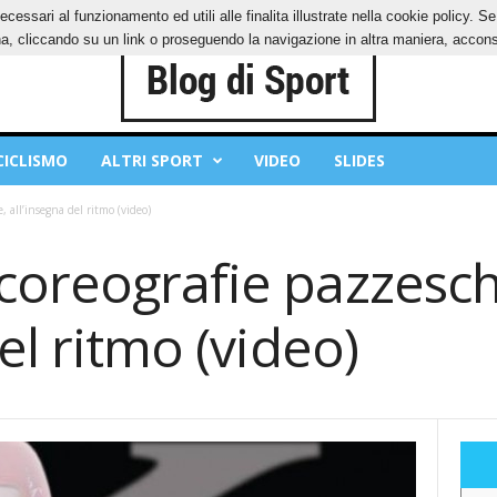
ecessari al funzionamento ed utili alle finalita illustrate nella cookie policy. 
OKIES
PRIVACY POLICY
, cliccando su un link o proseguendo la navigazione in altra maniera, acconse
CICLISMO
ALTRI SPORT
VIDEO
SLIDES
 all’insegna del ritmo (video)
coreografie pazzesch
el ritmo (video)