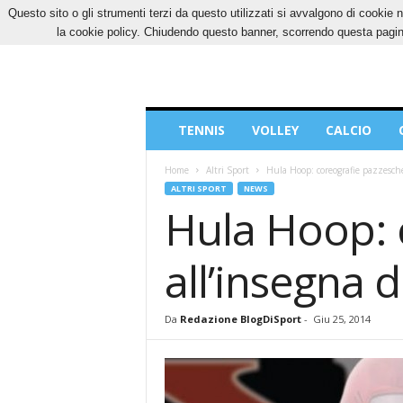
Questo sito o gli strumenti terzi da questo utilizzati si avvalgono di cookie n
DOMENICA, 9 AGOSTO 2026
CONTATTI
CO
la cookie policy. Chiudendo questo banner, scorrendo questa pagina
Blog
TENNIS
VOLLEY
CALCIO
di
Sport
Home
Altri Sport
Hula Hoop: coreografie pazzesche,
ALTRI SPORT
NEWS
Hula Hoop: 
all’insegna d
Da
Redazione BlogDiSport
-
Giu 25, 2014