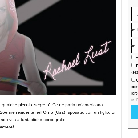
A
D
(sez
C
comu
lor
nell
 e qualche piccolo ‘segreto’. Ce ne parla un’americana
 26enne residente nell’
Ohio
(Usa), sposata, con un figlio. Si
ando vita a fantastiche coreografie.
erdere!