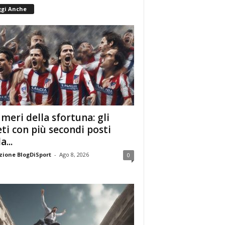
ggi Anche
umeri della sfortuna: gli
eti con più secondi posti
a...
ione BlogDiSport
-
Ago 8, 2026
0