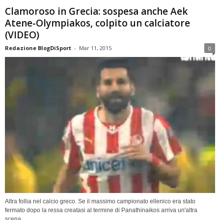
Clamoroso in Grecia: sospesa anche Aek
Atene-Olympiakos, colpito un calciatore
(VIDEO)
Redazione BlogDiSport
-
Mar 11, 2015
0
Altra follia nel calcio greco. Se il massimo campionato ellenico era stato
fermato dopo la ressa creatasi al termine di Panathinaikos arriva un'altra
scena...