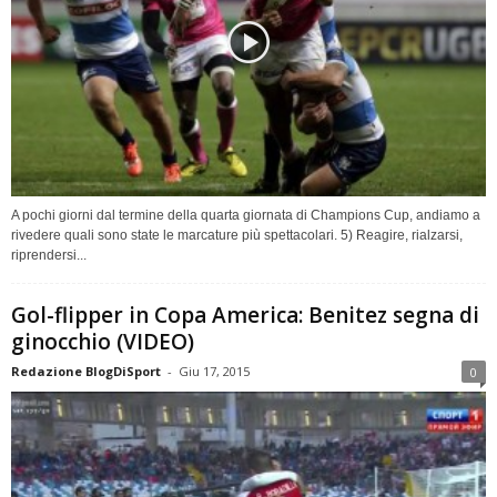
A pochi giorni dal termine della quarta giornata di Champions Cup, andiamo a
rivedere quali sono state le marcature più spettacolari. 5) Reagire, rialzarsi,
riprendersi...
Gol-flipper in Copa America: Benitez segna di
ginocchio (VIDEO)
Redazione BlogDiSport
-
Giu 17, 2015
0