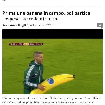
ha...
Prima una banana in campo, poi partita
sospesa: succede di tutto...
Redazione BlogDiSport
-
Feb 26, 2015
0
Clamoroso quanto sta succedendo a Rotterdam per Feyenoord-Roma. I tifosi
del Feyenoord nel primo tempo avevano lanciato in campo una banana