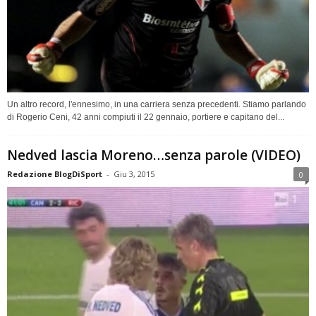
Un altro record, l'ennesimo, in una carriera senza precedenti. Stiamo parlando
di Rogerio Ceni, 42 anni compiuti il 22 gennaio, portiere e capitano del...
Nedved lascia Moreno…senza parole (VIDEO)
Redazione BlogDiSport
-
Giu 3, 2015
0