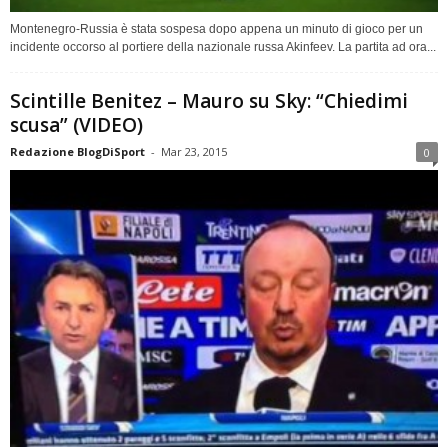
Montenegro-Russia è stata sospesa dopo appena un minuto di gioco per un
incidente occorso al portiere della nazionale russa Akinfeev. La partita ad ora...
Scintille Benitez – Mauro su Sky: “Chiedimi
scusa” (VIDEO)
Redazione BlogDiSport
-
Mar 23, 2015
0