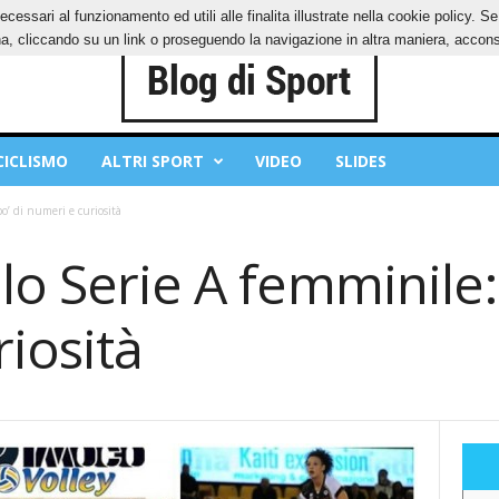
ecessari al funzionamento ed utili alle finalita illustrate nella cookie policy. 
IES
PRIVACY POLICY
, cliccando su un link o proseguendo la navigazione in altra maniera, acconse
CICLISMO
ALTRI SPORT
VIDEO
SLIDES
o’ di numeri e curiosità
lo Serie A femminile:
iosità