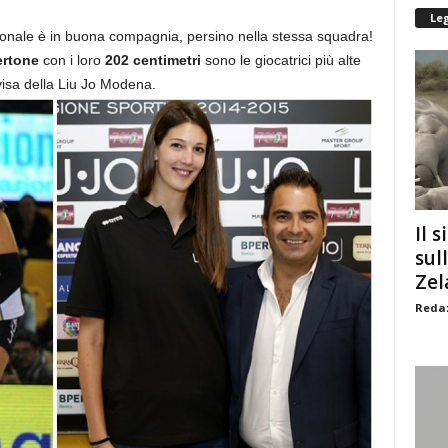
Le
zionale è in buona compagnia, persino nella stessa squadra!
ertone
con i loro
202 centimetri
sono le giocatrici più alte
visa della Liu Jo Modena.
Il s
sul
Zel
Redaz