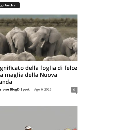
ggi Anche
ignificato della foglia di felce
la maglia della Nuova
anda
ione BlogDiSport
-
Ago 6, 2026
0