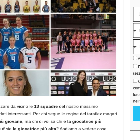
A
D
(sez
C
comu
lor
nell
zzare da vicino le
13 squadre
del nostro massimo
ti interessanti. Per chi segue le regine del taraflex magari
iù giovane
, ma chi di voi sa chi è
la giocatrice più
ouf
sia
la giocatrice più alta
? Andiamo a vedere cosa