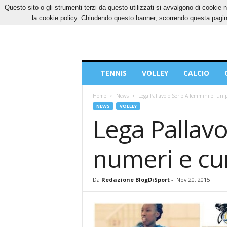
Questo sito o gli strumenti terzi da questo utilizzati si avvalgono di cookie n
GIOVEDÌ, 6 AGOSTO 2026
CONTATTI
COOK
la cookie policy. Chiudendo questo banner, scorrendo questa pagina
Blog
TENNIS
VOLLEY
CALCIO
di
Sport
Home
News
Lega Pallavolo Serie A femminile: un p
NEWS
VOLLEY
Lega Pallavo
numeri e cur
Da
Redazione BlogDiSport
-
Nov 20, 2015