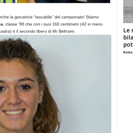
he la giocatrice “tascabile” del campionato! Stiamo
ba
, classe ’98 che con i suoi 160 centimetri (42 in meno
Le 
uadra) è il secondo libero di Mr Beltrami.
bil
pot
Redaz