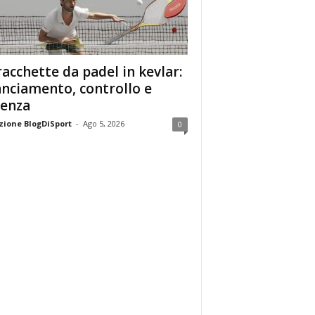
racchette da padel in kevlar:
anciamento, controllo e
enza
ione BlogDiSport
-
Ago 5, 2026
0