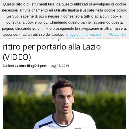
Questo sito o gli strumenti terzi da questo utilizzati si avvalgono di cookie
necessari al funzionamento ed utili alle finalita illustrate nella cookie policy.
Se vuoi saperne di piu o negare il consenso a tutti o ad alcuni cookie,
Home
News
I tifosi vanno a prendere Astori in ritiro per portarlo alla Lazio...
consulta la cookie policy. Chiudendo questo banner, scorrendo questa
NEWS
pagina, cliccando su un link o proseguendo la navigazione in altra maniera,
I tifosi vanno a prendere Astori in
acconsenti ad un utilizzo dei cookie.
maggiori informazioni
ACCETTA
ritiro per portarlo alla Lazio
(VIDEO)
Da
Redazione BlogDiSport
-
Lug 15, 2014