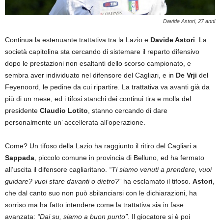
Davide Astori, 27 anni
Continua la estenuante trattativa tra la Lazio e
Davide Astori
. La
società capitolina sta cercando di sistemare il reparto difensivo
dopo le prestazioni non esaltanti dello scorso campionato, e
sembra aver individuato nel difensore del Cagliari, e in
De Vrji
del
Feyenoord, le pedine da cui ripartire. La trattativa va avanti già da
più di un mese, ed i tifosi stanchi dei continui tira e molla del
presidente
Claudio Lotito
, stanno cercando di dare
personalmente un’ accellerata all’operazione.
Come? Un tifoso della Lazio ha raggiunto il ritiro del Cagliari a
Sappada
, piccolo comune in provincia di Belluno, ed ha fermato
all’uscita il difensore cagliaritano.
“Ti siamo venuti a prendere, vuoi
guidare? vuoi stare davanti o dietro?”
ha esclamato il tifoso.
Astori
,
che dal canto suo non può sbilanciarsi con le dichiarazioni, ha
sorriso ma ha fatto intendere come la trattativa sia in fase
avanzata:
“Dai su, siamo a buon punto”
. Il giocatore si è poi