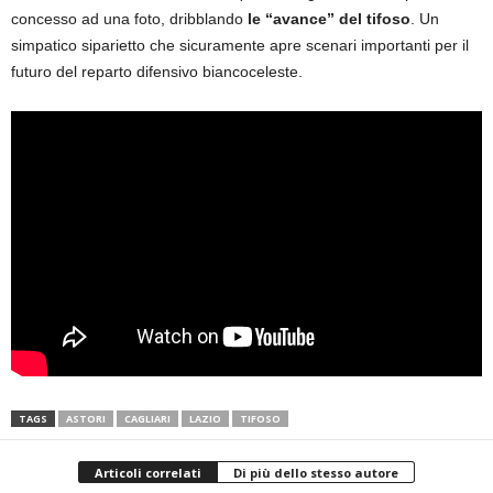
concesso ad una foto, dribblando
le “avance” del tifoso
. Un
simpatico siparietto che sicuramente apre scenari importanti per il
futuro del reparto difensivo biancoceleste.
TAGS
ASTORI
CAGLIARI
LAZIO
TIFOSO
Articoli correlati
Di più dello stesso autore