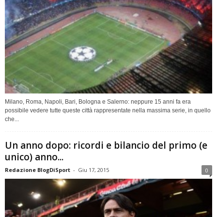
Milano, Roma, Napoli, Bari, Bologna e Salerno: neppure 15 anni fa era
possibile vedere tutte queste città rappresentate nella massima serie, in quello
che...
Un anno dopo: ricordi e bilancio del primo (e
unico) anno...
Redazione BlogDiSport
-
Giu 17, 2015
0