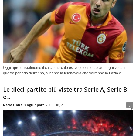
Oggi apre ufficialmente il calciomercato estivo, e come accade ogni volta in
questo periodo dell'anno, si riapre la telenovela che vorrebbe la Lazio e...
Le dieci partite più viste tra Serie A, Serie B
e...
Redazione BlogDiSport
-
Giu 18, 2015
0