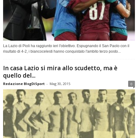
La Lazio di Pioli ha raggiunto ieri l'obiettivo. Espugnando il San Paolo con il
risultato di 4-2, i biancocelesti hanno conquistato l'ambito terzo posto...
In casa Lazio si mira allo scudetto, ma è
quello del...
Redazione BlogDiSport
-
Mag 30, 2015
0