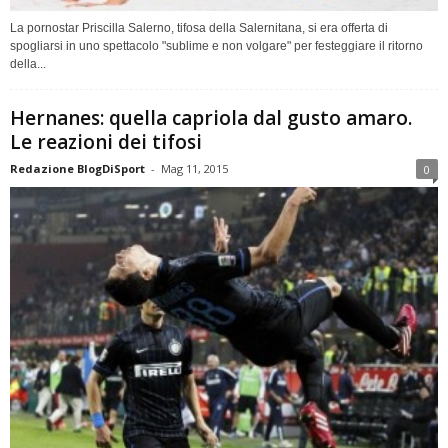
La pornostar Priscilla Salerno, tifosa della Salernitana, si era offerta di
spogliarsi in uno spettacolo "sublime e non volgare" per festeggiare il ritorno
della...
Hernanes: quella capriola dal gusto amaro.
Le reazioni dei tifosi
Redazione BlogDiSport
-
Mag 11, 2015
0