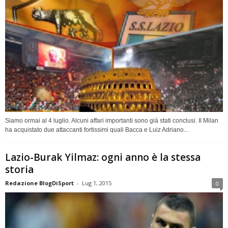
Siamo ormai al 4 luglio. Alcuni affari importanti sono già stati conclusi. Il Milan
ha acquistato due attaccanti fortissimi quali Bacca e Luiz Adriano...
Lazio-Burak Yilmaz: ogni anno è la stessa
storia
Redazione BlogDiSport
-
Lug 1, 2015
0