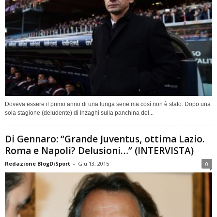
Doveva essere il primo anno di una lunga serie ma così non è stato. Dopo una
sola stagione (deludente) di Inzaghi sulla panchina del...
Di Gennaro: “Grande Juventus, ottima Lazio.
Roma e Napoli? Delusioni…” (INTERVISTA)
Redazione BlogDiSport
-
Giu 13, 2015
0