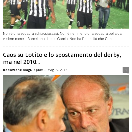
Non è una squadra schiacciasassi. Non è nemmeno una squadra bella da
vedere come il Barcellona di Luis Garcia. Non ha l'intensità che Conte...
Caos su Lotito e lo spostamento del derby,
ma nel 2010...
Redazione BlogDiSport
-
Mag 19, 2015
0