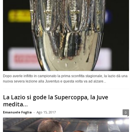
Dopo averle inflitto in campionato la prima sconfitta stagionale, la lazio dà una
nuova severa lezione alla Juventus e questa volta va ad alzare...
La Lazio si gode la Supercoppa, la Juve
medita…
Emanuele Foglia
-
Ago 15, 2017
0