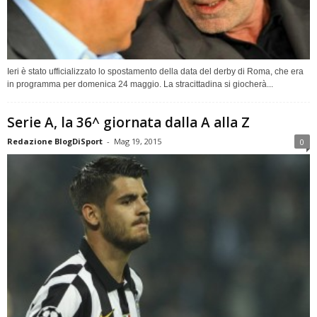
Ieri è stato ufficializzato lo spostamento della data del derby di Roma, che era
in programma per domenica 24 maggio. La stracittadina si giocherà...
Serie A, la 36^ giornata dalla A alla Z
Redazione BlogDiSport
-
Mag 19, 2015
0