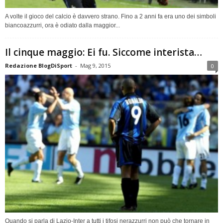
A volte il gioco del calcio è davvero strano. Fino a 2 anni fa era uno dei simboli
biancoazzurri, ora è odiato dalla maggior...
Il cinque maggio: Ei fu. Siccome interista…
Redazione BlogDiSport
-
Mag 9, 2015
0
Quando si parla di Lazio-Inter a tutti i tifosi nerazzurri non può che tornare in