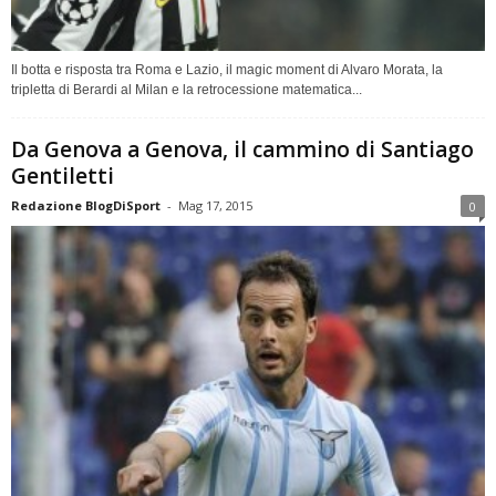
Il botta e risposta tra Roma e Lazio, il magic moment di Alvaro Morata, la
tripletta di Berardi al Milan e la retrocessione matematica...
Da Genova a Genova, il cammino di Santiago
Gentiletti
Redazione BlogDiSport
-
Mag 17, 2015
0