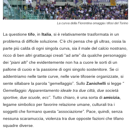
La curva della Fiorentina omaggia i tifosi del Torino
La questione
tifo
, in
Italia
, si è relativamente trasformata in un
problema di difficile soluzione. C’è chi pensa che gli ultras, ossia la
parte più calda di ogni singola curva, sia il male del calcio nostrano,
ricco di ben altri grattacapi creati “ad arte” da qualche personaggio
dei
“piani alti”
che evidentemente non ha a cuore le sorti di un
pallone di cuoio e la passione di ogni singolo sostenitore. Se ci
addentriamo nelle tante curve, nelle varie tifoserie organizzate, si
sente sillabare la parola “gemellaggio”. Sullo
Zanichelli
si legge
“
Gemellaggio: Apparentamento ideale tra due città, due società
sportive, due scuole, ecc”
. Tutto chiaro, è una sorta di
amicizia
,
legame simbolico per favorire relazione umane, culturali tra i
soggetti che formano questa
“associazione”
. Pace, quindi, senza
nessuna scaramuccia, violenza tra due opposte fazioni che tifano
squadre diverse.