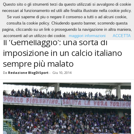
Questo sito o gli strumenti terzi da questo utilizzati si avvalgono di cookie
necessari al funzionamento ed utili alle finalita illustrate nella cookie policy.
Se vuoi saperne di piu o negare il consenso a tutti o ad alcuni cookie,
Home
News
Il ‘Gemellaggio’: una sorta di imposizione in un calcio italiano sempre
consulta la cookie policy. Chiudendo questo banner, scorrendo questa
più...
pagina, cliccando su un link o proseguendo la navigazione in altra maniera,
NEWS
acconsenti ad un utilizzo dei cookie.
maggiori informazioni
ACCETTA
Il ‘Gemellaggio’: una sorta di
imposizione in un calcio italiano
sempre più malato
Da
Redazione BlogDiSport
-
Giu 10, 2014