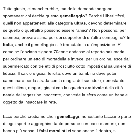
Tutto giusto, ci mancherebbe, ma delle domande sorgono
spontanee: chi decide questo
gemellaggio
? Perché i liberi tifosi,
quelli non appartenenti alla categoria
ultras
, devono determinare
se quello o quell’altro possono essere “amici”? Non possono, per
esempio, provare stima per dei supporter di un’altra compagine? In
Italia
, anche il gemellaggio si è tramutato in un’imposizione. E’
come se l’anziana signora 70enne andasse al reparto salumeria
per ordinare un etto di mortadella e invece, per un ordine, esce dal
supermercato con tre etti di prosciutto cotto imposti dal salumiere di
fiducia. Il calcio è gioia, felicità, dove un bambino deve poter
camminare per la strada con la maglia del suo idolo, nonostante
quest’ultimo, magari, giochi con la squadra
arcirivale
della città
natale del ragazzino innocente, che vede la sfera come un banale
oggetto da insaccare in rete.
Ecco perché crediamo che i
gemellaggi
, nonostante facciano parte
di ogni sport e aggreghino tante persone con pace e amore, non
hanno più senso. I
falsi moralisti
ci sono anche lì dentro, si