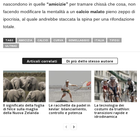
nascondono in quelle
“amicizie”
per tramare chissà che cosa, non
facendo modificare la mentalità a un
calcio malato
pieno zeppo di
ipocrisia, al quale andrebbe staccata la spina per una rifondazione
totale.
TAGS
AMICIZIA
CALCIO
CURVA
GEMELLAGGIO
ITALIA
TIFOSI
ULTRAS
Articoli correlati
Di più dello stesso autore
Il significato della foglia
Le racchette da padel in
La tecnologia dei
di felce sulla maglia
kevlar: bilanciamento,
costumi da triathlon:
della Nuova Zelanda
controllo e potenza
transizioni rapide e
idrodinamica