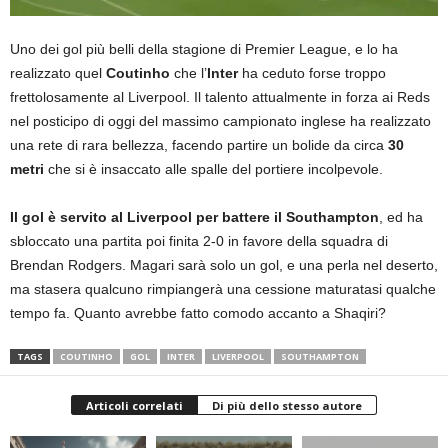
Uno dei gol più belli della stagione di Premier League, e lo ha
realizzato quel
Coutinho
che l’
Inter
ha ceduto forse troppo
frettolosamente al Liverpool. Il talento attualmente in forza ai Reds
nel posticipo di oggi del massimo campionato inglese ha realizzato
una rete di rara bellezza, facendo partire un bolide da circa
30
metri
che si è insaccato alle spalle del portiere incolpevole.
Il gol è servito al Liverpool per battere il Southampton
, ed ha
sbloccato una partita poi finita 2-0 in favore della squadra di
Brendan Rodgers. Magari sarà solo un gol, e una perla nel deserto,
ma stasera qualcuno rimpiangerà una cessione maturatasi qualche
tempo fa. Quanto avrebbe fatto comodo accanto a Shaqiri?
TAGS
COUTINHO
GOL
INTER
LIVERPOOL
SOUTHAMPTON
Articoli correlati
Di più dello stesso autore