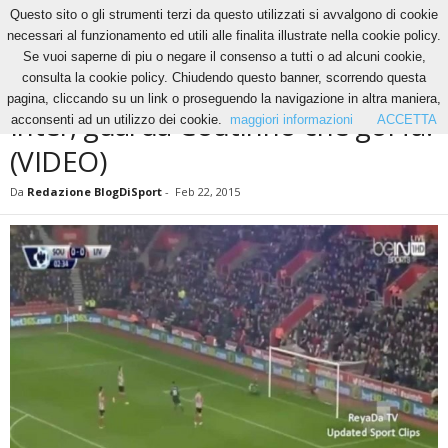
Questo sito o gli strumenti terzi da questo utilizzati si avvalgono di cookie
necessari al funzionamento ed utili alle finalita illustrate nella cookie policy.
Se vuoi saperne di piu o negare il consenso a tutti o ad alcuni cookie,
Home
News
Inter, guarda Coutinho che gol fa! (VIDEO)
consulta la cookie policy. Chiudendo questo banner, scorrendo questa
NEWS
pagina, cliccando su un link o proseguendo la navigazione in altra maniera,
Inter, guarda Coutinho che gol fa!
acconsenti ad un utilizzo dei cookie.
maggiori informazioni
ACCETTA
(VIDEO)
Da
Redazione BlogDiSport
-
Feb 22, 2015