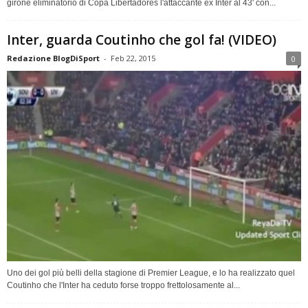
girone eliminatorio di Copa Libertadores l'attaccante ex Inter al 43' con...
Inter, guarda Coutinho che gol fa! (VIDEO)
Redazione BlogDiSport
-
Feb 22, 2015
0
Uno dei gol più belli della stagione di Premier League, e lo ha realizzato quel
Coutinho che l'Inter ha ceduto forse troppo frettolosamente al...