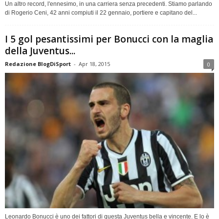
Un altro record, l'ennesimo, in una carriera senza precedenti. Stiamo parlando
di Rogerio Ceni, 42 anni compiuti il 22 gennaio, portiere e capitano del...
I 5 gol pesantissimi per Bonucci con la maglia
della Juventus...
Redazione BlogDiSport
-
Apr 18, 2015
0
Leonardo Bonucci è uno dei fattori di questa Juventus bella e vincente. E lo è