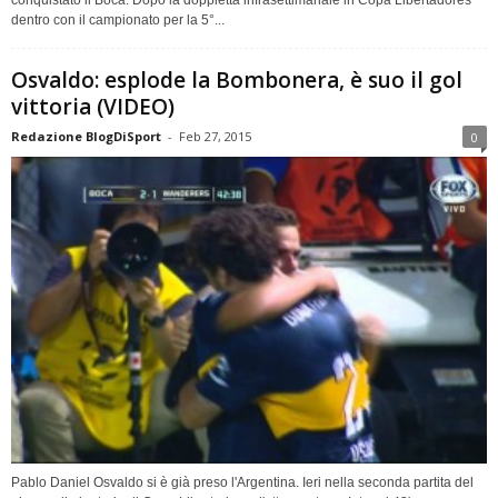
dentro con il campionato per la 5°...
Osvaldo: esplode la Bombonera, è suo il gol
vittoria (VIDEO)
Redazione BlogDiSport
-
Feb 27, 2015
0
Pablo Daniel Osvaldo si è già preso l'Argentina. Ieri nella seconda partita del