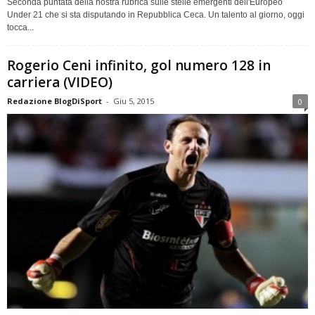
Seconda puntata della nostra rubrica sulle stelle emergenti dell'Europeo
Under 21 che si sta disputando in Repubblica Ceca. Un talento al giorno, oggi
tocca...
Rogerio Ceni infinito, gol numero 128 in
carriera (VIDEO)
Redazione BlogDiSport
-
Giu 5, 2015
0