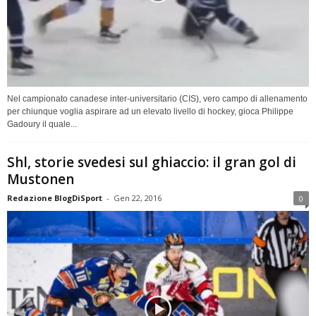
Nel campionato canadese inter-universitario (CIS), vero campo di allenamento
per chiunque voglia aspirare ad un elevato livello di hockey, gioca Philippe
Gadoury il quale...
Shl, storie svedesi sul ghiaccio: il gran gol di
Mustonen
Redazione BlogDiSport
-
Gen 22, 2016
0