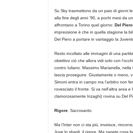
Su Sky trasmettono da un paio di giorni l
alla fine degli anni ’90, a pochi mesi da 
affrontano a Torino quel giorno:
Del Pier
impressione è che in quella stagione la bi
Del Piero a portare in vantaggio la Juventus
Resto incollato alle immagini di una parti
obiettivo ciò che allora vidi solo con l’occh
contro Iuliano. Massimo Marianella, nella
lascia proseguire. Giustamente o meno, vi 
Simoni entra in campo ma l’arbitro non fer
rovesciato il fronte. Si va nell’altra area
clamorosamente Inzaghi) rovina su Del Pi
Rigore
. Sacrosanto.
Ma l’Inter non ci sta più, inveisce, rincorre
Juve lo sbagli, il rigore. Ma sapete cosa 