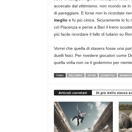
accecato dal vittimismo, non ricordo se in q
di pareggiare. E forse non lo ricordate 
meglio
e fu più cinica. Sicuramente lo fu 
col Piacenza e perse a Bari il treno scud
più facile ricordare il fallo di Iuliano su Ro
Vorrei che quella di stasera fosse una partita
duelli fisici. Per rivedere giocatori come
quella volta non ce li godemmo per niente
TAGS
DEL PIERO
INTER
JUVENTUS
RONALDO
Articoli correlati
Di più dello stesso a