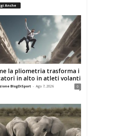
ggi Anche
e la pliometria trasforma i
tatori in alto in atleti volanti
ione BlogDiSport
-
Ago 7, 2026
0