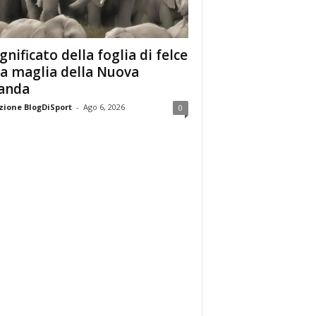
ignificato della foglia di felce
la maglia della Nuova
anda
ione BlogDiSport
-
Ago 6, 2026
0