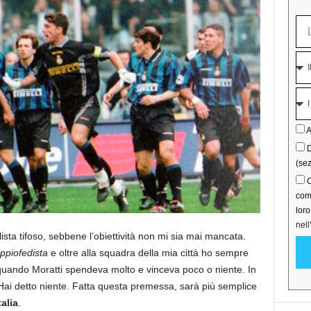
A
D
(sez
C
comu
lor
nell
sta tifoso, sebbene l’obiettività non mi sia mai mancata.
ppiofedista
e oltre alla squadra della mia città ho sempre
0, quando Moratti spendeva molto e vinceva poco o niente. In
Hai detto niente. Fatta questa premessa, sarà più semplice
talia
.