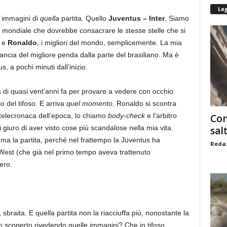
Le
e immagini di
quella
partita. Quello
Juventus – Inter
. Siamo
un mondiale che dovrebbe consacrare le stesse stelle che si
o
e
Ronaldo
, i migliori del mondo, semplicemente. La mia
lancia del migliore penda dalla parte del brasiliano. Ma è
, a pochi minuti dall’inizio.
ta di quasi vent’anni fa per provare a vedere con occhio
io del tifoso. E arriva
quel momento
. Ronaldo si scontra
 telecronaca dell’epoca, lo chiamo
body-check
e l’arbitro
Com
giuro di aver visto cose più scandalose nella mia vita.
sal
ma la partita, perché nel frattempo la Juventus ha
Redaz
 e West (che già nel primo tempo aveva trattenuto
ero.
, sbraita. E quella partita non la riacciuffa più, nonostante la
ho scoperto rivedendo quelle immagini? Che io tifoso,