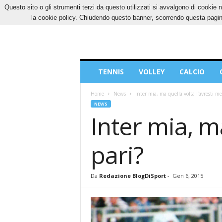
Questo sito o gli strumenti terzi da questo utilizzati si avvalgono di cookie n
VENERDÌ, 7 AGOSTO 2026
CONTATTI
COOK
la cookie policy. Chiudendo questo banner, scorrendo questa pagina
Blog
TENNIS
VOLLEY
CALCIO
di
Sport
Home
News
Inter mia, ma quella volta l’avresti mer
NEWS
Inter mia, ma
pari?
Da
Redazione BlogDiSport
-
Gen 6, 2015