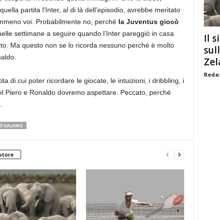
uella partita l’Inter, al di là dell’episodio, avrebbe meritato
nemmeno voi. Probabilmente no, perché
la Juventus giocò
nelle settimane a seguire quando l’Inter pareggiò in casa
Il s
etto. Ma questo non se lo ricorda nessuno perché è molto
sul
naldo.
Zel
Redaz
 di cui poter ricordare le giocate, le intuizioni, i dribbling, i
 Del Piero e Ronaldo dovremo aspettare. Peccato, perché
.
 IULIANO
utore