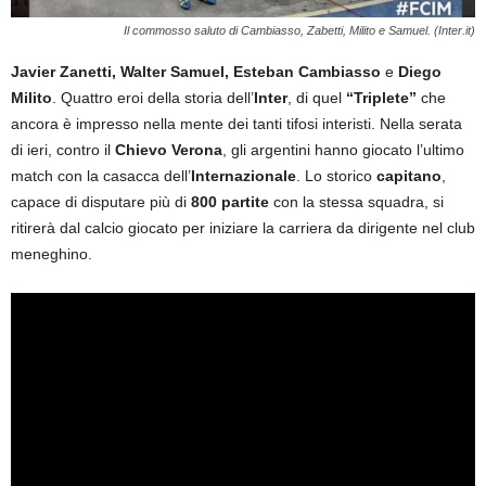
Il commosso saluto di Cambiasso, Zabetti, Milito e Samuel. (Inter.it)
Javier Zanetti, Walter Samuel, Esteban Cambiasso
e
Diego
Milito
. Quattro eroi della storia dell’
Inter
, di quel
“Triplete”
che
ancora è impresso nella mente dei tanti tifosi interisti. Nella serata
di ieri, contro il
Chievo Verona
, gli argentini hanno giocato l’ultimo
match con la casacca dell’
Internazionale
. Lo storico
capitano
,
capace di disputare più di
800 partite
con la stessa squadra, si
ritirerà dal calcio giocato per iniziare la carriera da dirigente nel club
meneghino.