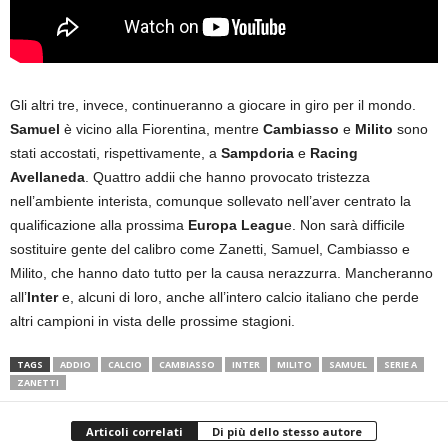
Gli altri tre, invece, continueranno a giocare in giro per il mondo.
Samuel
è vicino alla Fiorentina, mentre
Cambiasso
e
Milito
sono
stati accostati, rispettivamente, a
Sampdoria
e
Racing
Avellaneda
. Quattro addii che hanno provocato tristezza
nell’ambiente interista, comunque sollevato nell’aver centrato la
qualificazione alla prossima
Europa Leagu
e. Non sarà difficile
sostituire gente del calibro come Zanetti, Samuel, Cambiasso e
Milito, che hanno dato tutto per la causa nerazzurra. Mancheranno
all’
Inter
e, alcuni di loro, anche all’intero calcio italiano che perde
altri campioni in vista delle prossime stagioni.
TAGS
ADDIO
CALCIO
CAMBIASSO
INTER
MILITO
SAMUEL
SERIE A
ZANETTI
Articoli correlati
Di più dello stesso autore