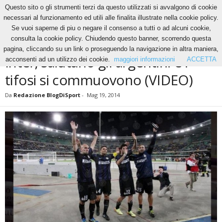
Questo sito o gli strumenti terzi da questo utilizzati si avvalgono di cookie
necessari al funzionamento ed utili alle finalita illustrate nella cookie policy.
Se vuoi saperne di piu o negare il consenso a tutti o ad alcuni cookie,
Home
News
Inter, salutano gli argentini e i tifosi si commuovono (VIDEO)
consulta la cookie policy. Chiudendo questo banner, scorrendo questa
NEWS
pagina, cliccando su un link o proseguendo la navigazione in altra maniera,
Inter, salutano gli argentini e i
acconsenti ad un utilizzo dei cookie.
maggiori informazioni
ACCETTA
tifosi si commuovono (VIDEO)
Da
Redazione BlogDiSport
-
Mag 19, 2014