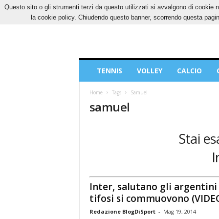
Questo sito o gli strumenti terzi da questo utilizzati si avvalgono di cookie n
VENERDÌ, 7 AGOSTO 2026
CONTATTI
COOK
la cookie policy. Chiudendo questo banner, scorrendo questa pagina
Blog
TENNIS
VOLLEY
CALCIO
di
Sport
Home
Tags
Samuel
samuel
Stai e
I
Inter, salutano gli argentini 
tifosi si commuovono (VIDE
Redazione BlogDiSport
-
Mag 19, 2014