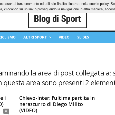
ecessari al funzionamento ed utili alle finalita illustrate nella cookie policy. 
IES
PRIVACY POLICY
, cliccando su un link o proseguendo la navigazione in altra maniera, acconse
CICLISMO
ALTRI SPORT
VIDEO
SLIDES
saminando la area di post collegata a:
n questa area sono presenti 2 element
e i
Chievo-Inter: l’ultima partita in
O)
nerazzurro di Diego Milito
(VIDEO)
0