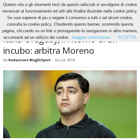
Questo sito o gli strumenti terzi da questo utilizzati si avvalgono di cookie
necessari al funzionamento ed utili alle finalita illustrate nella cookie policy.
Se vuoi saperne di piu o negare il consenso a tutti o ad alcuni cookie,
Home
News
Italia-Uruguay, il ritorno di un incubo: arbitra Moreno
consulta la cookie policy. Chiudendo questo banner, scorrendo questa
NEWS
pagina, cliccando su un link o proseguendo la navigazione in altra maniera,
Italia-Uruguay, il ritorno di un
acconsenti ad un utilizzo dei cookie.
maggiori informazioni
ACCETTA
incubo: arbitra Moreno
Da
Redazione BlogDiSport
-
Giu 23, 2014