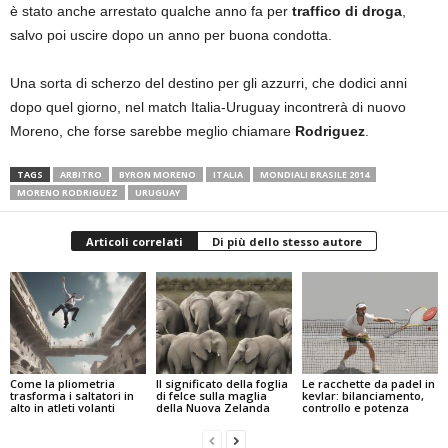
è stato anche arrestato qualche anno fa per
traffico di droga
,
salvo poi uscire dopo un anno per buona condotta.
Una sorta di scherzo del destino per gli azzurri, che dodici anni
dopo quel giorno, nel match Italia-Uruguay incontrerà di nuovo
Moreno, che forse sarebbe meglio chiamare
Rodriguez
.
TAGS
ARBITRO
BYRON MORENO
ITALIA
MONDIALI BRASILE 2014
MORENO RODRIGUEZ
URUGUAY
Articoli correlati
Di più dello stesso autore
Come la pliometria
Il significato della foglia
Le racchette da padel in
trasforma i saltatori in
di felce sulla maglia
kevlar: bilanciamento,
alto in atleti volanti
della Nuova Zelanda
controllo e potenza