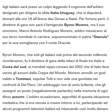
Agli italiani sarà preso un colpo leggendo il cognome dell’arbitro
designato per dirigere la sfida
Italia-Uruguay
, che si disputerà
domani alle ore 18 all’Arena das Dunas a Natal. Per fortuna però, il
direttore di gara non sarà il famigerato
Byron Moreno
, ma il suo
omonimo, Marco Antonio Rodriguez Moreno, arbitro messicano al
suo terzo mondiale in carriera, soprannominato in patria
“Dracula”
per la sua somiglianza con il conte Dracula.
Byron Moreno, che tutti gli italiani nati prima del secondo millennio
ricorderanno, fu il direttore di gara della ottavi di finale tra Italia e
Corea del sud
, ai mondiali nippo-coreani del 2002 che di fatto fece
uscire gli azzurri dalla Coppa del Mondo. Moreno annullò un goal
valido a
Tommasi
, espulse Totti e non vide una gomitata nei
confronti di Del Piero. Un arbitraggio non di certo brillante, che gli
assegnò un posto (negativamente parlando) nella memoria di ogni
tifoso
azzurro
. L’arbitro ecuadoriano, approfittò di questa situazione
mediatica che si era venuta a creare intorno a lui, partecipando ad
alcuni programmi televisivi italiani ed intascando così molto denaro.