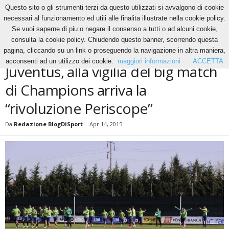
Questo sito o gli strumenti terzi da questo utilizzati si avvalgono di cookie
necessari al funzionamento ed utili alle finalita illustrate nella cookie policy.
Se vuoi saperne di piu o negare il consenso a tutti o ad alcuni cookie,
Home
News
Juventus, alla vigilia del big match di Champions arriva la “rivoluzione
consulta la cookie policy. Chiudendo questo banner, scorrendo questa
Periscope”
pagina, cliccando su un link o proseguendo la navigazione in altra maniera,
NEWS
acconsenti ad un utilizzo dei cookie.
maggiori informazioni
ACCETTA
Juventus, alla vigilia del big match
di Champions arriva la
“rivoluzione Periscope”
Da
Redazione BlogDiSport
-
Apr 14, 2015