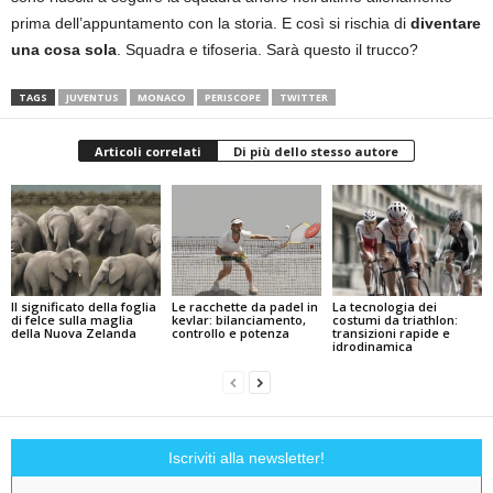
prima dell’appuntamento con la storia. E così si rischia di
diventare
una cosa sola
. Squadra e tifoseria. Sarà questo il trucco?
TAGS
JUVENTUS
MONACO
PERISCOPE
TWITTER
Articoli correlati
Di più dello stesso autore
Il significato della foglia
Le racchette da padel in
La tecnologia dei
di felce sulla maglia
kevlar: bilanciamento,
costumi da triathlon:
della Nuova Zelanda
controllo e potenza
transizioni rapide e
idrodinamica
Iscriviti alla newsletter!