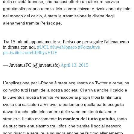
della società torinese, che ha così offerto un ulteriore servizio
gratuito alla propria utenza. Ma la vera chicca, e rivoluzione digitale
nel mondo del calcio, è stata la trasmissione in diretta degli
allenamenti tramite
Periscope.
Tra 15 minuti appuntamento su Periscope per seguire l'allenamento
in diretta con noi.
#UCL
#JuveMonaco
#ForzaJuve
pic.twitter.com/6Jf9hyxVUE
— JuventusFC (@juventusfc)
April 13, 2015
L’applicazione per I-Phone è stata acquistata da Twitter e ormai ha
coinvolto tutti i rami della nostra società. Ci arriva anche il calcio e
la Juventus mostra tramite Periscope ai propri tifosi la rifinitura
svolta dai calciatori a Vinovo, o perlomeno quella parte eseguita
davanti anche alle telecamere delle varie emittenti italiane e
straniere. Il tutto ovviamente
in maniera del tutto gratuita
, tanto
da suscitare entusiasmo tra i tifosi che tramite il social network
sono riusciti a seguire la squadra anche nell’ultimo allenamento