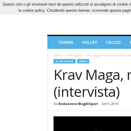
Questo sito o gli strumenti terzi da questo utilizzati si avvalgono di cookie n
GIOVEDÌ, 6 AGOSTO 2026
CONTATTI
COOK
la cookie policy. Chiudendo questo banner, scorrendo questa pagina
Blog
TENNIS
VOLLEY
CALCIO
di
Sport
Home
Altri Sport
Krav Maga, molto più di difesa pe
ALTRI SPORT
NEWS
Krav Maga, m
(intervista)
Da
Redazione BlogDiSport
-
Set 9, 2014