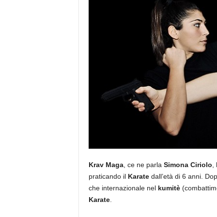
Krav Maga
, ce ne parla
Simona Ciriolo
,
praticando il
Karate
dall’età di 6 anni. Do
che internazionale nel
kumitè
(combattimen
Karate
.