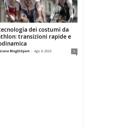
tecnologia dei costumi da
athlon: transizioni rapide e
odinamica
ione BlogDiSport
-
Ago 4, 2026
0