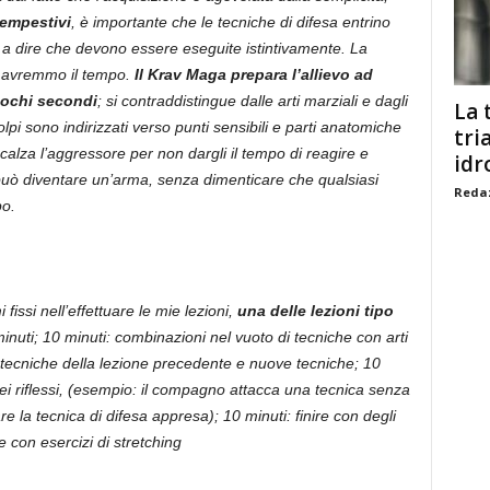
tempestivi
, è importante che le tecniche di difesa entrino
e a dire che devono essere eseguite istintivamente. La
 avremmo il tempo.
Il Krav Maga prepara l’allievo ad
pochi secondi
; si contraddistingue dalle arti marziali e dagli
La 
lpi sono indirizzati verso punti sensibili e parti anatomiche
tri
incalza l’aggressore per non dargli il tempo di reagire e
idr
ò diventare un’arma, senza dimenticare che qualsiasi
Redaz
po.
ssi nell’effettuare le mie lezioni,
una delle lezioni tipo
inuti; 10 minuti: combinazioni nel vuoto di tecniche con arti
di tecniche della lezione precedente e nuove tecniche; 10
dei riflessi, (esempio: il compagno attacca una tecnica senza
re la tecnica di difesa appresa); 10 minuti: finire con degli
 con esercizi di stretching