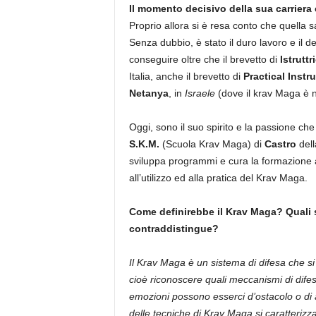
Il momento decisivo della sua carriera
Proprio allora si è resa conto che quella 
Senza dubbio, è stato il duro lavoro e il 
conseguire oltre che il brevetto di
Istruttr
Italia, anche il brevetto di
Practical Instr
Netanya
, in
Israele
(dove il krav Maga è n
Oggi, sono il suo spirito e la passione ch
S.K.M.
(Scuola Krav Maga) di
Castro
dell
sviluppa programmi e cura la formazione at
all’utilizzo ed alla pratica del Krav Maga.
Come definirebbe il Krav Maga? Quali s
contraddistingue?
Il Krav Maga è un sistema di difesa che s
cioè riconoscere quali meccanismi di difes
emozioni possono esserci d’ostacolo o di a
delle tecniche di Krav Maga si caratterizza