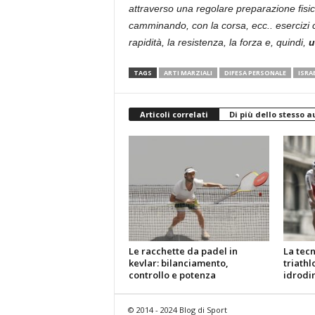
attraverso una regolare preparazione fisic
camminando, con la corsa, ecc.. esercizi c
rapidità, la resistenza, la forza e, quindi,
u
TAGS
ARTI MARZIALI
DIFESA PERSONALE
ISRA
Articoli correlati
Di più dello stesso a
Le racchette da padel in
La tec
kevlar: bilanciamento,
triathl
controllo e potenza
idrodi
© 2014 - 2024 Blog di Sport