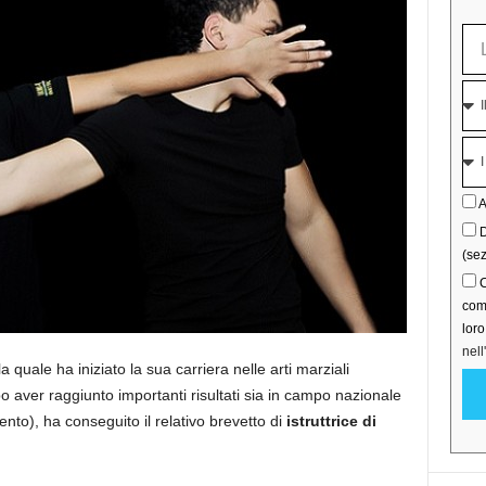
A
D
(sez
C
comu
lor
nell
 la quale ha iniziato la sua carriera nelle arti marziali
po aver raggiunto importanti risultati sia in campo nazionale
to), ha conseguito il relativo brevetto di
istruttrice di