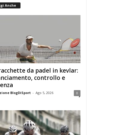
ggi Anche
racchette da padel in kevlar:
anciamento, controllo e
enza
ione BlogDiSport
-
Ago 5, 2026
0