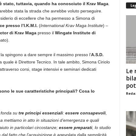
 è stato, tuttavia, quando ha conosciuto il Krav Maga
.
Le
sarebbe stata la strada che avrebbe voluto perseguire.
desiderio di eccellere che ha permesso a Simona di
ice presso l’I.K.M.I.
(
International Krav Maga Institute
) –
uctor di Krav Maga
presso il
Wingate Institute di
ato).
e la spingono a dare sempre il massimo presso l’
A.S.D.
a quale è Direttore Tecnico. In tale ambito, Simona Ciriolo
traverso corsi, stage intensivi e seminari dedicati
Le 
bil
pot
ono le sue caratteristiche principali? Cosa lo
Redaz
i fonda su
tre principi essenziali
:
essere consapevoli
,
a mettiamo in atto in situazioni d’emergenza e quali
iuto in particolari circostanze;
essere preparati
, lo studio
 dal fatto che l’acquisizione è agevolata dalla semplicità,