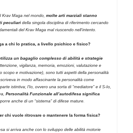
del Krav Maga nel mondo,
molte arti marziali stanno
i peculiari
della singola disciplina di riferimento cercando
ondamentali del Krav Maga mal riuscendo nell’intento.
a a chi lo pratica, a livello psichico e fisico?
ilizza un bagaglio complesso di abilità e strategie
attenzione, vigilanza, memoria, emozioni, valutazione e
 scopo e motivazione), sono tutti aspetti della personalità
escriveva in modo affascinante la personalità come
arte istintiva; l’Io, ovvero una sorta di “mediatore” e il S-Io,
iva,
Personalità Funzionale all’autodifesa significa
porre anche di un “sistema” di difese mature.
r chi vuole ritrovare o mantenere la forma fisica?
sa si arriva anche con lo sviluppo delle abilità motorie