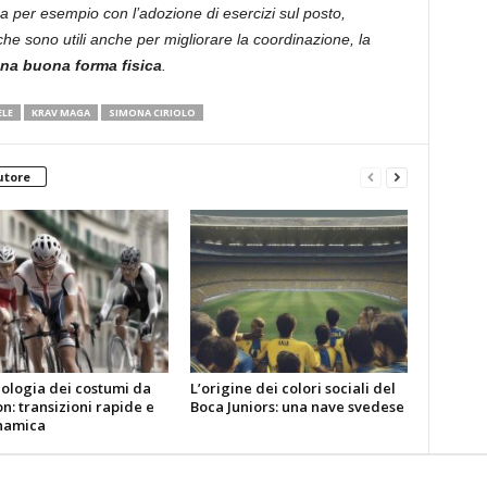
a per esempio con l’adozione di esercizi sul posto,
he sono utili anche per migliorare la coordinazione, la
na buona forma fisica
.
ELE
KRAV MAGA
SIMONA CIRIOLO
utore
nologia dei costumi da
L’origine dei colori sociali del
on: transizioni rapide e
Boca Juniors: una nave svedese
namica