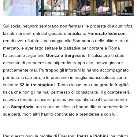
Sui social network sembrano non fermarsi le proteste di alcuni tifosi
laziali, nei confronti del giocatore brasiliano
Honorato Ederson
,
reo di aver rifiutato il passaggio alla Sampdoria nelle ultime ore di
mercato, e aver fatto saltare la trattativa per portare a Roma
l’attaccante argentino
Gonzalo Bergessio
. Il calciatore è stato
accusato di prendere uno stipendio troppo alto, senza giocare
praticamente mai. Purtroppo gli infortuni lo hanno accompagnato
per tutta la carriera, e le presenze in maglia biancoceleste sono
soltanto
32 in tre stagioni
. Tanta classe, ma una grande fragilità
fisica che non gli ha mai permesso di consacrarsi. Il giocatore ieri,
ci aveva tenuto a chiarire perché avesse rifiutato il trasferimento
alla
Sampdoria
, ma se alcuni tifosi lo hanno difeso prendendo le
sue parti, molti altri hanno continuato a prendersela con lui.
Per questo oggi la moglie di Ederson,
Patrizia Pighini
, ha voluto