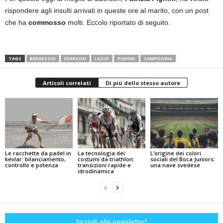
rispondere agli insulti arrivati in queste ore al marito, con un post
che ha
commosso
molti. Eccolo riportato di seguito.
TAGS
BERGESSIO
EDERSON
LAZIO
PIGHINI
SAMPDORIA
Articoli correlati
Di più dello stesso autore
Le racchette da padel in
La tecnologia dei
L’origine dei colori
kevlar: bilanciamento,
costumi da triathlon:
sociali del Boca Juniors:
controllo e potenza
transizioni rapide e
una nave svedese
idrodinamica
Iscriviti alla newsletter!