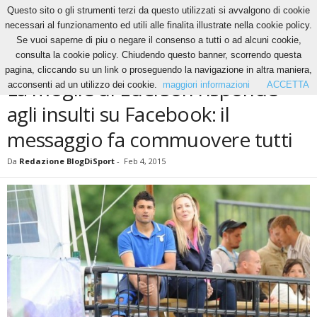
Questo sito o gli strumenti terzi da questo utilizzati si avvalgono di cookie
necessari al funzionamento ed utili alle finalita illustrate nella cookie policy.
Se vuoi saperne di piu o negare il consenso a tutti o ad alcuni cookie,
Home
News
La moglie di Ederson risponde agli insulti su Facebook: il messaggio fa...
consulta la cookie policy. Chiudendo questo banner, scorrendo questa
NEWS
pagina, cliccando su un link o proseguendo la navigazione in altra maniera,
La moglie di Ederson risponde
acconsenti ad un utilizzo dei cookie.
maggiori informazioni
ACCETTA
agli insulti su Facebook: il
messaggio fa commuovere tutti
Da
Redazione BlogDiSport
-
Feb 4, 2015