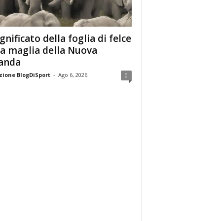
ignificato della foglia di felce
la maglia della Nuova
anda
ione BlogDiSport
-
Ago 6, 2026
0