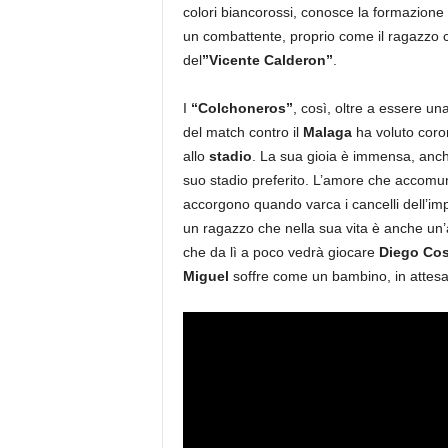
colori biancorossi, conosce la formazio
un combattente, proprio come il ragazzo che
del
”Vicente Calderon”
.
I
“Colchoneros”
, così, oltre a essere u
del match contro il
Malaga
ha voluto coron
allo
stadio
. La sua gioia è immensa, anche 
suo stadio preferito. L’amore che accomuna 
accorgono quando varca i cancelli dell’im
un ragazzo che nella sua vita è anche un’a
che da lì a poco vedrà giocare
Diego Co
Miguel
soffre come un bambino, in attesa 