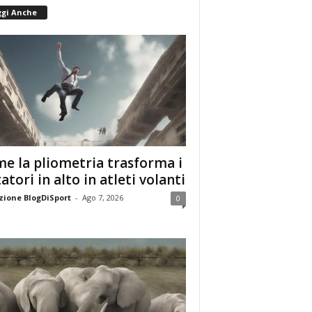
ggi Anche
e la pliometria trasforma i
tatori in alto in atleti volanti
ione BlogDiSport
-
Ago 7, 2026
0