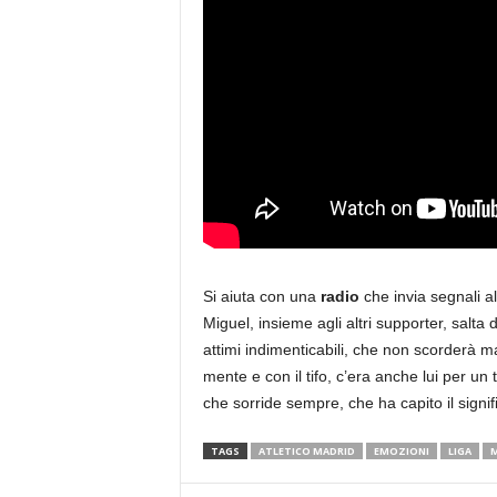
Si aiuta con una
radio
che invia segnali a
Miguel, insieme agli altri supporter, salta
attimi indimenticabili, che non scorderà m
mente e con il tifo, c’era anche lui per un 
che sorride sempre, che ha capito il signif
TAGS
ATLETICO MADRID
EMOZIONI
LIGA
M