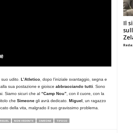
Il s
sul
Zel
Redaz
l suo udito.
L’Atletico
, dopo l’iniziale svantaggio, segna e
 dalla sua postazione e gioisce
abbracciando tutti
. Sono
ai. Siamo sicuri che al
“Camp Nou”
, con il cuore, con la
titolo che
Simeone
gli avrà dedicato.
Miguel
, un ragazzo
icato della vita, malgrado il suo gravissimo problema.
IGUEL
NON VEDENTE
SIMEONE
TIFOSO