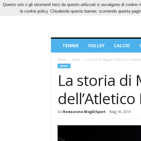
Questo sito o gli strumenti terzi da questo utilizzati si avvalgono di cookie n
SABATO, 8 AGOSTO 2026
CONTATTI
COOK
la cookie policy. Chiudendo questo banner, scorrendo questa pagina
Blog
TENNIS
VOLLEY
CALCIO
di
Sport
Home
News
La storia di Miguel, tifoso non vedent
NEWS
La storia di
dell’Atletic
Da
Redazione BlogDiSport
-
Mag 18, 2014