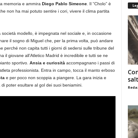
ne a memoria e ammira
Diego Pablo Simeone
. Il “Cholo” è
Le
 non ha mai potuto sentire i cori, vivere il clima partita
na società modello, è impegnata nel sociale e, in occasione
are il sogno di Miguel che, per la prima volta, può andare
perché non capita tutti i giorni di sedersi sulle tribune del
il giovane all’Atletico Madrid è incredibile e tutti se ne
pianto sportivo.
Ansia e curiosità
accompagnano i passi di
tleta professionista. Entra in campo, tocca il manto erboso
Com
sta
e per poco non scoppia a piangere. La gara inizia e
sal
di poter esultare al gol dei suoi beniamini.
Redaz