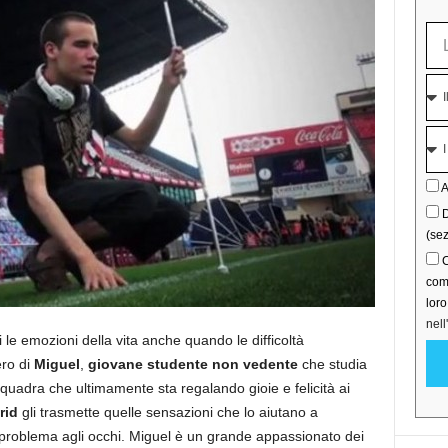
A
D
(sez
C
comu
lor
nell
i le emozioni della vita anche quando le difficoltà
ero di
Miguel
,
giovane studente non vedente
che studia
 squadra che ultimamente sta regalando gioie e felicità ai
drid
gli trasmette quelle sensazioni che lo aiutano a
e problema agli occhi. Miguel è un grande appassionato dei