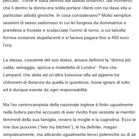
peccato”, come è stata definita dai tabloid britannici, dal momento
che lì dentro la donna era solita portare clienti con cui dava vita a
particolari attività ginniche. In cosa consistevano? Molto semplice:
sessioni di sesso sadomaso in cui lei fungeva da dominatrice e
prendeva a frustate e sculacciate l’uomo di turno, a cui talvolta
forniva sostanze stupefacenti e si faceva pagare fino a 450 euro
l’ora.
La stessa, cosciente del suo status, amava definirsi la “donna più
calda, selvaggia, sporca e maledetta di Londra”. Pare che
Lampard, che abita ad un’altra lussuosa villa ad appena tre
chilometri di distanza da quella in questione, fosse ignaro di tutto
ed è dunque esente da ogni responsabilità.
Ma l’ex centrocampista della nazionale inglese è finito ugualmente
nella bufera perché accusato di aver rivolto frasi sessiste ai membri
femminili della sua famiglia, ovvero la moglie e la cagnolina. Ecco le
mie due puxxxne (“two my bitches”), le ha definite, magari
simpaticamente, ma attirando ugualmente feroci polemiche su di sé