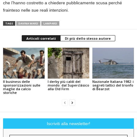
che l’hanno costretto a chiedere pubblicamente scusa perché
frainteso nelle sue reali intenzioni.
TAGS
DAVINA WARD
LAMPARD
Articoli correlati
Di più dello stesso autore
Il business delle
I derby più caldi del
Nazionale Italiana 1982: i
sponsorizzazioni sulle
mondo: dal Superclásico
segreti tattici del trionfo
maglie da calcio
alla Old Firm
di Bearzot
storiche
Iscriviti alla newsletter!