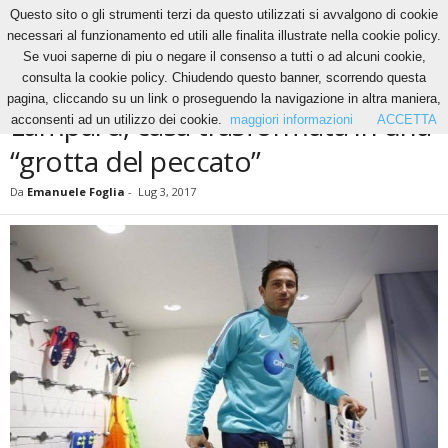
Questo sito o gli strumenti terzi da questo utilizzati si avvalgono di cookie
necessari al funzionamento ed utili alle finalita illustrate nella cookie policy.
Se vuoi saperne di piu o negare il consenso a tutti o ad alcuni cookie,
Home
Calcio
Lampard, casa trasformata in una “grotta del peccato”
consulta la cookie policy. Chiudendo questo banner, scorrendo questa
CALCIO
pagina, cliccando su un link o proseguendo la navigazione in altra maniera,
Lampard, casa trasformata in una
acconsenti ad un utilizzo dei cookie.
maggiori informazioni
ACCETTA
“grotta del peccato”
Da
Emanuele Foglia
-
Lug 3, 2017