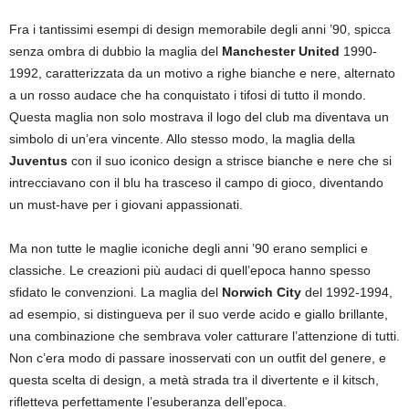
Fra i tantissimi esempi di design memorabile degli anni ’90, spicca
senza ombra di dubbio la maglia del
Manchester United
1990-
1992, caratterizzata da un motivo a righe bianche e nere, alternato
a un rosso audace che ha conquistato i tifosi di tutto il mondo.
Questa maglia non solo mostrava il logo del club ma diventava un
simbolo di un’era vincente. Allo stesso modo, la maglia della
Juventus
con il suo iconico design a strisce bianche e nere che si
intrecciavano con il blu ha trasceso il campo di gioco, diventando
un must-have per i giovani appassionati.
Ma non tutte le maglie iconiche degli anni ’90 erano semplici e
classiche. Le creazioni più audaci di quell’epoca hanno spesso
sfidato le convenzioni. La maglia del
Norwich City
del 1992-1994,
ad esempio, si distingueva per il suo verde acido e giallo brillante,
una combinazione che sembrava voler catturare l’attenzione di tutti.
Non c’era modo di passare inosservati con un outfit del genere, e
questa scelta di design, a metà strada tra il divertente e il kitsch,
rifletteva perfettamente l’esuberanza dell’epoca.