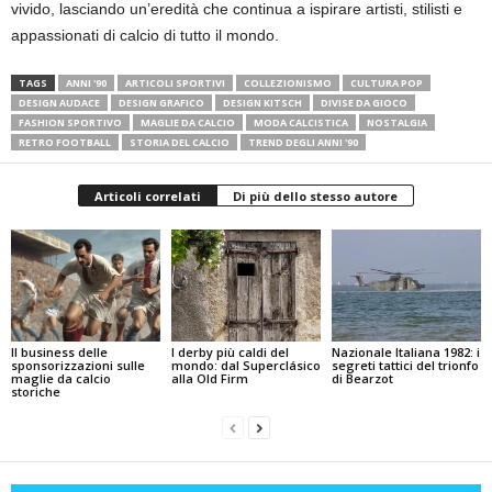
vivido, lasciando un’eredità che continua a ispirare artisti, stilisti e
appassionati di calcio di tutto il mondo.
TAGS
ANNI '90
ARTICOLI SPORTIVI
COLLEZIONISMO
CULTURA POP
DESIGN AUDACE
DESIGN GRAFICO
DESIGN KITSCH
DIVISE DA GIOCO
FASHION SPORTIVO
MAGLIE DA CALCIO
MODA CALCISTICA
NOSTALGIA
RETRO FOOTBALL
STORIA DEL CALCIO
TREND DEGLI ANNI '90
Articoli correlati
Di più dello stesso autore
Il business delle
I derby più caldi del
Nazionale Italiana 1982: i
sponsorizzazioni sulle
mondo: dal Superclásico
segreti tattici del trionfo
maglie da calcio
alla Old Firm
di Bearzot
storiche