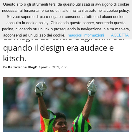
Questo sito o gli strumenti terzi da questo utilizzati si avvalgono di cookie
necessari al funzionamento ed utili alle finalita illustrate nella cookie policy.
Se vuoi saperne di piu o negare il consenso a tutti o ad alcuni cookie,
Home
Calcio
Le maglie da calcio degli anni ’90: quando il design era audace...
consulta la cookie policy. Chiudendo questo banner, scorrendo questa
CALCIO
pagina, cliccando su un link o proseguendo la navigazione in altra maniera,
Le maglie da calcio degli anni ’90:
acconsenti ad un utilizzo dei cookie.
maggiori informazioni
ACCETTA
quando il design era audace e
kitsch.
Da
Redazione BlogDiSport
-
Ott 9, 2025