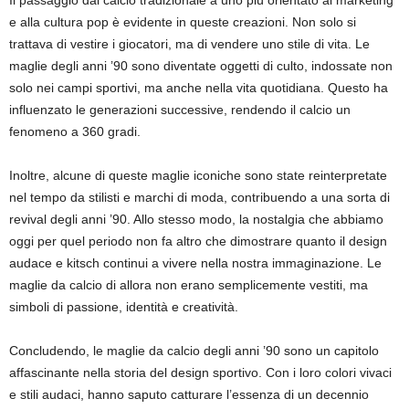
Il passaggio dal calcio tradizionale a uno più orientato al marketing
e alla cultura pop è evidente in queste creazioni. Non solo si
trattava di vestire i giocatori, ma di vendere uno stile di vita. Le
maglie degli anni ’90 sono diventate oggetti di culto, indossate non
solo nei campi sportivi, ma anche nella vita quotidiana. Questo ha
influenzato le generazioni successive, rendendo il calcio un
fenomeno a 360 gradi.
Inoltre, alcune di queste maglie iconiche sono state reinterpretate
nel tempo da stilisti e marchi di moda, contribuendo a una sorta di
revival degli anni ’90. Allo stesso modo, la nostalgia che abbiamo
oggi per quel periodo non fa altro che dimostrare quanto il design
audace e kitsch continui a vivere nella nostra immaginazione. Le
maglie da calcio di allora non erano semplicemente vestiti, ma
simboli di passione, identità e creatività.
Concludendo, le maglie da calcio degli anni ’90 sono un capitolo
affascinante nella storia del design sportivo. Con i loro colori vivaci
e stili audaci, hanno saputo catturare l’essenza di un decennio