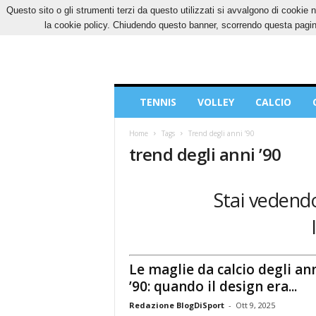
Questo sito o gli strumenti terzi da questo utilizzati si avvalgono di cookie n
SABATO, 8 AGOSTO 2026
CONTATTI
COOK
la cookie policy. Chiudendo questo banner, scorrendo questa pagina
Blog
TENNIS
VOLLEY
CALCIO
di
Sport
Home
Tags
Trend degli anni ’90
trend degli anni ’90
Stai vedendo
Le maglie da calcio degli an
’90: quando il design era...
Redazione BlogDiSport
-
Ott 9, 2025