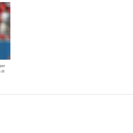
 per
 di