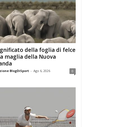
ignificato della foglia di felce
la maglia della Nuova
anda
ione BlogDiSport
-
Ago 6, 2026
0