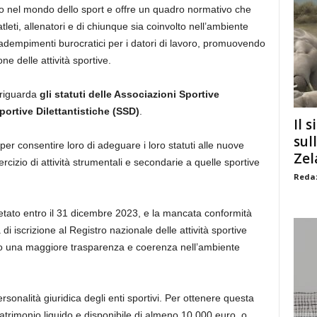
oro nel mondo dello sport e offre un quadro normativo che
atleti, allenatori e di chiunque sia coinvolto nell’ambiente
i adempimenti burocratici per i datori di lavoro, promuovendo
e delle attività sportive.
 riguarda
gli statuti delle Associazioni Sportive
portive Dilettantistiche (SSD)
.
Il s
sul
 per consentire loro di adeguare i loro statuti alle nuove
Zel
sercizio di attività strumentali e secondarie a quelle sportive
Redaz
to entro il 31 dicembre 2023, e la mancata conformità
 di iscrizione al Registro nazionale delle attività sportive
rso una maggiore trasparenza e coerenza nell’ambiente
ersonalità giuridica degli enti sportivi. Per ottenere questa
trimonio liquido e disponibile di almeno 10.000 euro, o