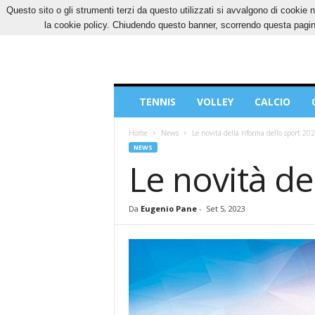
Questo sito o gli strumenti terzi da questo utilizzati si avvalgono di cookie n
VENERDÌ, 7 AGOSTO 2026
CONTATTI
COOK
la cookie policy. Chiudendo questo banner, scorrendo questa pagina
Blog
TENNIS
VOLLEY
CALCIO
di
Sport
Home
News
Le novità della riforma dello sport 20
NEWS
Le novità de
Da
Eugenio Pane
-
Set 5, 2023