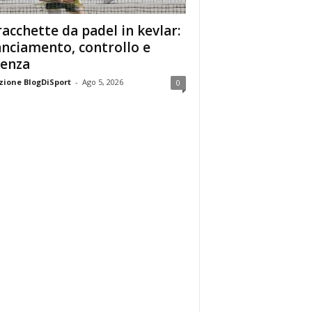
racchette da padel in kevlar:
anciamento, controllo e
enza
ione BlogDiSport
-
Ago 5, 2026
0