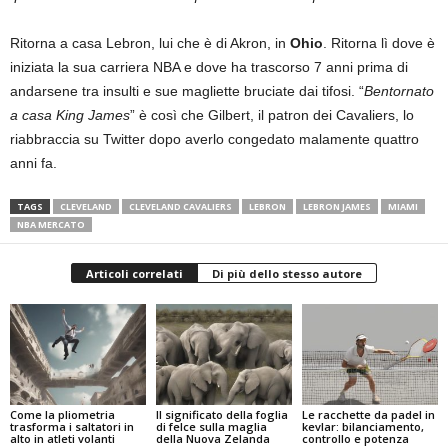
Ritorna a casa Lebron, lui che è di Akron, in
Ohio
. Ritorna lì dove è
iniziata la sua carriera NBA e dove ha trascorso 7 anni prima di
andarsene tra insulti e sue magliette bruciate dai tifosi. “
Bentornato
a casa King James
” è così che Gilbert, il patron dei Cavaliers, lo
riabbraccia su Twitter dopo averlo congedato malamente quattro
anni fa.
TAGS
CLEVELAND
CLEVELAND CAVALIERS
LEBRON
LEBRON JAMES
MIAMI
NBA MERCATO
Articoli correlati
Di più dello stesso autore
Come la pliometria
Il significato della foglia
Le racchette da padel in
trasforma i saltatori in
di felce sulla maglia
kevlar: bilanciamento,
alto in atleti volanti
della Nuova Zelanda
controllo e potenza