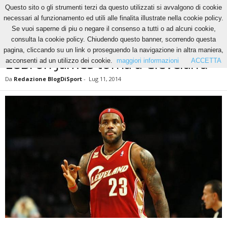
Questo sito o gli strumenti terzi da questo utilizzati si avvalgono di cookie
necessari al funzionamento ed utili alle finalita illustrate nella cookie policy.
Se vuoi saperne di piu o negare il consenso a tutti o ad alcuni cookie,
Home
Basket
NBA
LeBron James torna a Cleveland
consulta la cookie policy. Chiudendo questo banner, scorrendo questa
BASKET
NBA
NEWS
pagina, cliccando su un link o proseguendo la navigazione in altra maniera,
LeBron James torna a Cleveland
acconsenti ad un utilizzo dei cookie.
maggiori informazioni
ACCETTA
Da
Redazione BlogDiSport
-
Lug 11, 2014