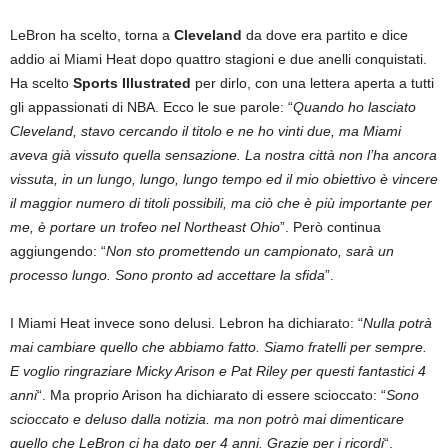
LeBron ha scelto, torna a
Cleveland
da dove era partito e dice
addio ai Miami Heat dopo quattro stagioni e due anelli conquistati.
Ha scelto
Sports Illustrated
per dirlo, con una lettera aperta a tutti
gli appassionati di NBA. Ecco le sue parole: “
Quando ho lasciato
Cleveland, stavo cercando il titolo e ne ho vinti due, ma Miami
aveva già vissuto quella sensazione. La nostra città non l’ha ancora
vissuta, in un lungo, lungo, lungo tempo ed il mio obiettivo è vincere
il maggior numero di titoli possibili, ma ciò che è più importante per
me, è portare un trofeo nel Northeast Ohio
”. Però continua
aggiungendo: “
Non sto promettendo un campionato, sarà un
processo lungo. Sono pronto ad accettare la sfida
”.
I Miami Heat invece sono delusi. Lebron ha dichiarato: “
Nulla potrà
mai cambiare quello che abbiamo fatto. Siamo fratelli per sempre.
E voglio ringraziare Micky Arison e Pat Riley per questi fantastici 4
anni
“. Ma proprio Arison ha dichiarato di essere scioccato: “
Sono
scioccato e deluso dalla notizia. ma non potrò mai dimenticare
quello che LeBron ci ha dato per 4 anni. Grazie per i ricordi
“.