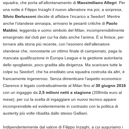
squadra, che porta all’allontanamento di
Massimiliano Allegri
. Per
una notte è Filippo Inzaghi il nuovo allenatore ma poi, a sorpresa,
Silvio Berlusconi
decide di affidare l’incarico a Seedorf. Mentre
anche l’olandese annaspa, arrivano le pesanti critiche di
Paolo
Maldini
, leggenda e uomo simbolo del Milan, incomprensibilmente
emarginato dal club per cui ha dato anche l’anima. E si finisce, per
tornare alla storia più recente, con l’esonero dell’allenatore
olandese che, nonostante un ottimo finale di campionato, paga la
mancata qualificazione in Europa League e la gestione autoritaria
dello spogliatoio, poco gradita alla dirigenza. Ma scaricare tutte le
colpe su Seedorf, che ha ereditato una squadra costruita da altri, è
francamente ingeneroso. Senza dimenticare l’aspetto economico:
Clarence è legato contrattualmente al Milan fino al
30 giugno 2016
con un ingaggio da
2,5 milioni netti a stagione
(208mila euro al
mese), per cui la scelta di ingaggiare un nuovo tecnico appare
incomprensibile ed evidentemente in contrasto con la politica di
austerity più volte ribadita dallo stesso Galliani.
Indipendentemente dal valore di Filippo Inzaghi, a cui auguriamo i