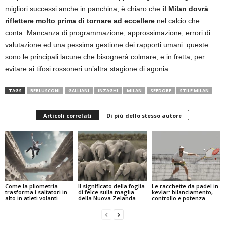
migliori successi anche in panchina, è chiaro che
il Milan dovrà
riflettere molto prima di tornare ad eccellere
nel calcio che
conta. Mancanza di programmazione, approssimazione, errori di
valutazione ed una pessima gestione dei rapporti umani: queste
sono le principali lacune che bisognerà colmare, e in fretta, per
evitare ai tifosi rossoneri un’altra stagione di agonia.
TAGS
BERLUSCONI
GALLIANI
INZAGHI
MILAN
SEEDORF
STILE MILAN
Articoli correlati
Di più dello stesso autore
Come la pliometria
Il significato della foglia
Le racchette da padel in
trasforma i saltatori in
di felce sulla maglia
kevlar: bilanciamento,
alto in atleti volanti
della Nuova Zelanda
controllo e potenza