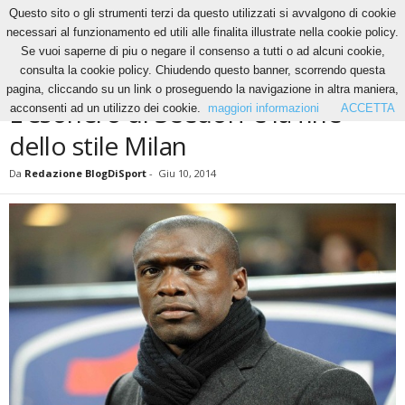
Questo sito o gli strumenti terzi da questo utilizzati si avvalgono di cookie
necessari al funzionamento ed utili alle finalita illustrate nella cookie policy.
Se vuoi saperne di piu o negare il consenso a tutti o ad alcuni cookie,
Home
News
L’esonero di Seedorf è la fine dello stile Milan
consulta la cookie policy. Chiudendo questo banner, scorrendo questa
NEWS
pagina, cliccando su un link o proseguendo la navigazione in altra maniera,
L’esonero di Seedorf è la fine
acconsenti ad un utilizzo dei cookie.
maggiori informazioni
ACCETTA
dello stile Milan
Da
Redazione BlogDiSport
-
Giu 10, 2014