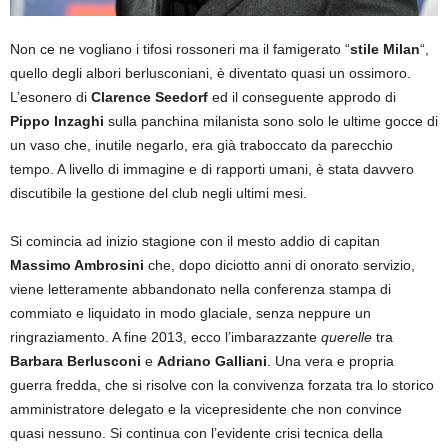
Non ce ne vogliano i tifosi rossoneri ma il famigerato “
stile Milan
“,
quello degli albori berlusconiani, è diventato quasi un ossimoro.
L’esonero di
Clarence Seedorf
ed il conseguente approdo di
Pippo Inzaghi
sulla panchina milanista sono solo le ultime gocce di
un vaso che, inutile negarlo, era già traboccato da parecchio
tempo. A livello di immagine e di rapporti umani, è stata davvero
discutibile la gestione del club negli ultimi mesi.
Si comincia ad inizio stagione con il mesto addio di capitan
Massimo Ambrosini
che, dopo diciotto anni di onorato servizio,
viene letteramente abbandonato nella conferenza stampa di
commiato e liquidato in modo glaciale, senza neppure un
ringraziamento. A fine 2013, ecco l’imbarazzante
querelle
tra
Barbara Berlusconi
e
Adriano Galliani
. Una vera e propria
guerra fredda, che si risolve con la convivenza forzata tra lo storico
amministratore delegato e la vicepresidente che non convince
quasi nessuno. Si continua con l’evidente crisi tecnica della