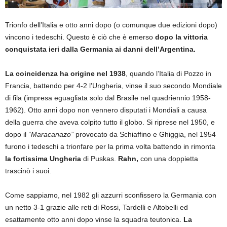
Trionfo dell’Italia e otto anni dopo (o comunque due edizioni dopo)
vincono i tedeschi. Questo è ciò che è emerso
dopo la vittoria
conquistata ieri dalla Germania ai danni dell’Argentina.
La coincidenza ha origine nel 1938
, quando l’Italia di Pozzo in
Francia, battendo per 4-2 l’Ungheria, vinse il suo secondo Mondiale
di fila (impresa eguagliata solo dal Brasile nel quadriennio 1958-
1962). Otto anni dopo non vennero disputati i Mondiali a causa
della guerra che aveva colpito tutto il globo. Si riprese nel 1950, e
dopo il
“Maracanazo”
provocato da Schiaffino e Ghiggia, nel 1954
furono i tedeschi a trionfare per la prima volta battendo in rimonta
la fortissima Ungheria
di Puskas.
Rahn,
con una doppietta
trascinò i suoi.
Come sappiamo, nel 1982 gli azzurri sconfissero la Germania con
un netto 3-1 grazie alle reti di Rossi, Tardelli e Altobelli ed
esattamente otto anni dopo vinse la squadra teutonica.
La