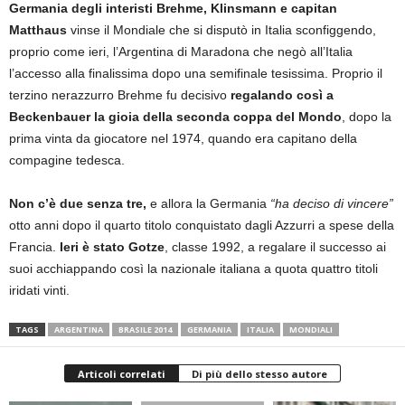
Germania degli interisti Brehme, Klinsmann e capitan
Matthaus
vinse il Mondiale che si disputò in Italia sconfiggendo,
proprio come ieri, l’Argentina di Maradona che negò all’Italia
l’accesso alla finalissima dopo una semifinale tesissima. Proprio il
terzino nerazzurro Brehme fu decisivo
regalando così a
Beckenbauer la gioia della seconda coppa del Mondo
, dopo la
prima vinta da giocatore nel 1974, quando era capitano della
compagine tedesca.
Non c’è due senza tre,
e allora la Germania
“ha deciso di vincere”
otto anni dopo il quarto titolo conquistato dagli Azzurri a spese della
Francia.
Ieri è stato Gotze
, classe 1992, a regalare il successo ai
suoi acchiappando così la nazionale italiana a quota quattro titoli
iridati vinti.
TAGS
ARGENTINA
BRASILE 2014
GERMANIA
ITALIA
MONDIALI
Articoli correlati
Di più dello stesso autore