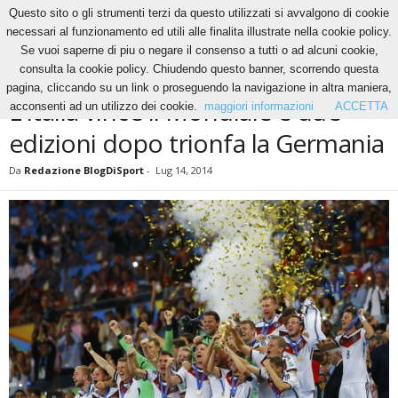
Questo sito o gli strumenti terzi da questo utilizzati si avvalgono di cookie
necessari al funzionamento ed utili alle finalita illustrate nella cookie policy.
Se vuoi saperne di piu o negare il consenso a tutti o ad alcuni cookie,
Home
News
L’Italia vince il Mondiale e due edizioni dopo trionfa la Germania
consulta la cookie policy. Chiudendo questo banner, scorrendo questa
NEWS
pagina, cliccando su un link o proseguendo la navigazione in altra maniera,
L’Italia vince il Mondiale e due
acconsenti ad un utilizzo dei cookie.
maggiori informazioni
ACCETTA
edizioni dopo trionfa la Germania
Da
Redazione BlogDiSport
-
Lug 14, 2014