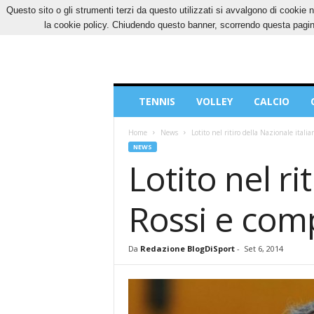
Questo sito o gli strumenti terzi da questo utilizzati si avvalgono di cookie n
VENERDÌ, 7 AGOSTO 2026
CONTATTI
COOK
la cookie policy. Chiudendo questo banner, scorrendo questa pagina
Blog
TENNIS
VOLLEY
CALCIO
di
Sport
Home
News
Lotito nel ritiro della Nazionale itali
NEWS
Lotito nel ri
Rossi e comp
Da
Redazione BlogDiSport
-
Set 6, 2014