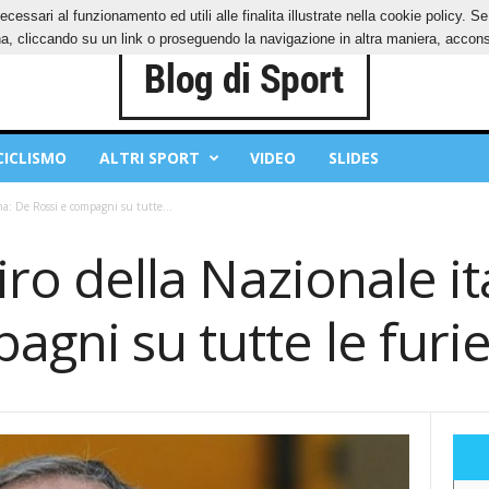
ecessari al funzionamento ed utili alle finalita illustrate nella cookie policy. 
IES
PRIVACY POLICY
, cliccando su un link o proseguendo la navigazione in altra maniera, acconse
CICLISMO
ALTRI SPORT
VIDEO
SLIDES
ana: De Rossi e compagni su tutte...
tiro della Nazionale i
agni su tutte le furi