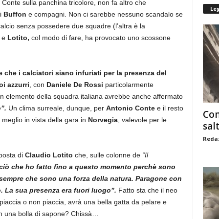
 Conte sulla panchina tricolore, non fa altro che
Le
i
Buffon
e compagni. Non ci sarebbe nessuno scandalo se
calcio senza possedere due squadre (l’altra è la
o e
Lotito,
col modo di fare, ha provocato uno scossone
 che i calciatori siano infuriati per la presenza del
oi azzurri
, con
Daniele De Rossi
particolarmente
. Un elemento della squadra italiana avrebbe anche affermato
”.
Un clima surreale, dunque, per
Antonio Conte
e il resto
Com
 meglio in vista della gara in
Norvegia
, valevole per le
sal
Redaz
posta di
Claudio Lotito
che, sulle colonne de
“Il
 ciò che ho fatto fino a questo momento perchè sono
e sempre che sono una forza della natura. Paragone con
. La sua presenza era fuori luogo”.
Fatto sta che il neo
 piaccia o non piaccia, avrà una bella gatta da pelare e
 in una bolla di sapone? Chissà…