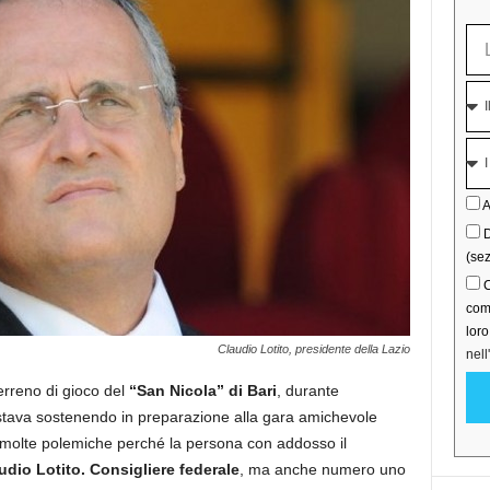
A
D
(sez
C
comu
lor
Claudio Lotito, presidente della Lazio
nell
erreno di gioco del
“San Nicola” di Bari
, durante
tava sostenendo in preparazione alla gara amichevole
molte polemiche perché la persona con addosso il
udio Lotito.
Consigliere federale
, ma anche numero uno