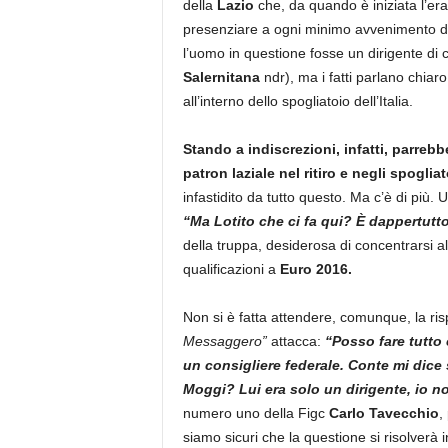
della
Lazio
che, da quando è iniziata l’era
presenziare a ogni minimo avvenimento d
l’uomo in questione fosse un dirigente di 
Salernitana
ndr), ma i fatti parlano chiar
all’interno dello spogliatoio dell’Italia.
Stando a indiscrezioni, infatti, parrebbe
patron laziale nel ritiro e negli spogliat
infastidito da tutto questo. Ma c’è di più
“Ma Lotito che ci fa qui? È dappertutto
della truppa, desiderosa di concentrarsi al
qualificazioni a
Euro 2016.
Non si è fatta attendere, comunque, la ris
Messaggero”
attacca:
“Posso fare tutto
un consigliere federale. Conte mi dic
Moggi? Lui era solo un dirigente, io no
numero uno della Figc
Carlo Tavecchio
,
siamo sicuri che la questione si risolverà