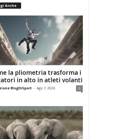
ggi Anche
e la pliometria trasforma i
tatori in alto in atleti volanti
ione BlogDiSport
-
Ago 7, 2026
0