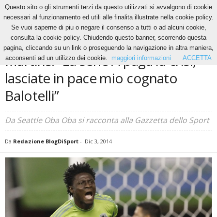
Questo sito o gli strumenti terzi da questo utilizzati si avvalgono di cookie
necessari al funzionamento ed utili alle finalita illustrate nella cookie policy.
Se vuoi saperne di piu o negare il consenso a tutti o ad alcuni cookie,
Home
News
Martins: “La serie A paga la crisi, lasciate in pace mio cognato...
consulta la cookie policy. Chiudendo questo banner, scorrendo questa
NEWS
pagina, cliccando su un link o proseguendo la navigazione in altra maniera,
Martins: “La serie A paga la crisi,
acconsenti ad un utilizzo dei cookie.
maggiori informazioni
ACCETTA
lasciate in pace mio cognato
Balotelli”
Da Seattle Oba Oba si racconta alla Gazzetta dello Sport
Da
Redazione BlogDiSport
-
Dic 3, 2014