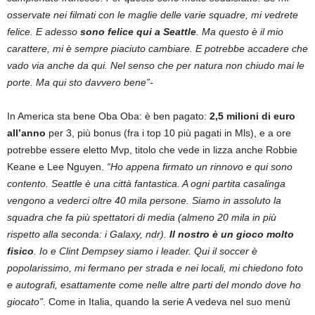
osservate nei filmati con le maglie delle varie squadre, mi vedrete
felice. E adesso
sono felice qui a Seattle
. Ma questo è il mio
carattere, mi è sempre piaciuto cambiare. E potrebbe accadere che
vado via anche da qui. Nel senso che per natura non chiudo mai le
porte. Ma qui sto davvero bene”-
In America sta bene Oba Oba: è ben pagato:
2,5 milioni di euro
all’anno
per 3, più bonus (fra i top 10 più pagati in Mls), e a ore
potrebbe essere eletto Mvp, titolo che vede in lizza anche Robbie
Keane e Lee Nguyen.
“Ho appena firmato un rinnovo e qui sono
contento. Seattle è una città fantastica. A ogni partita casalinga
vengono a vederci oltre 40 mila persone. Siamo in assoluto la
squadra che fa più spettatori di media (almeno 20 mila in più
rispetto alla seconda: i Galaxy, ndr).
Il nostro è un gioco molto
fisico
. Io e Clint Dempsey siamo i leader. Qui il soccer è
popolarissimo, mi fermano per strada e nei locali, mi chiedono foto
e autografi, esattamente come nelle altre parti del mondo dove ho
giocato”
. Come in Italia, quando la serie A vedeva nel suo menù