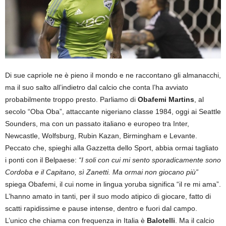
Di sue capriole ne è pieno il mondo e ne raccontano gli almanacchi,
ma il suo salto all’indietro dal calcio che conta l’ha avviato
probabilmente troppo presto. Parliamo di
Obafemi Martins
, al
secolo “Oba Oba”, attaccante nigeriano classe 1984, oggi ai Seattle
Sounders, ma con un passato italiano e europeo tra Inter,
Newcastle, Wolfsburg, Rubin Kazan, Birmingham e Levante.
Peccato che, spieghi alla Gazzetta dello Sport, abbia ormai tagliato
i ponti con il Belpaese:
“I soli con cui mi sento sporadicamente sono
Cordoba e il Capitano, sì Zanetti. Ma ormai non giocano più”
spiega Obafemi, il cui nome in lingua yoruba significa “il re mi ama”.
L’hanno amato in tanti, per il suo modo atipico di giocare, fatto di
scatti rapidissime e pause intense, dentro e fuori dal campo.
L’unico che chiama con frequenza in Italia è
Balotelli
. Ma il calcio