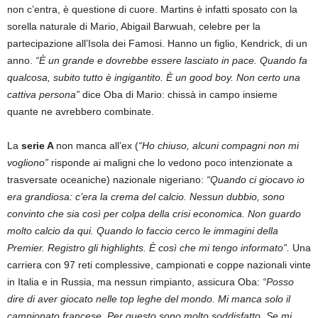
non c’entra, è questione di cuore. Martins è infatti sposato con la
sorella naturale di Mario, Abigail Barwuah, celebre per la
partecipazione all’Isola dei Famosi. Hanno un figlio, Kendrick, di un
anno.
“È un grande e dovrebbe essere lasciato in pace. Quando fa
qualcosa, subito tutto è ingigantito. È un good boy. Non certo una
cattiva persona”
dice Oba di Mario: chissà in campo insieme
quante ne avrebbero combinate.
La
serie A
non manca all’ex (
“Ho chiuso, alcuni compagni non mi
vogliono”
risponde ai maligni che lo vedono poco intenzionate a
trasversate oceaniche) nazionale nigeriano:
“Quando ci giocavo io
era grandiosa: c’era la crema del calcio. Nessun dubbio, sono
convinto che sia così per colpa della crisi economica. Non guardo
molto calcio da qui. Quando lo faccio cerco le immagini della
Premier. Registro gli highlights. È così che mi tengo informato”.
Una
carriera con 97 reti complessive, campionati e coppe nazionali vinte
in Italia e in Russia, ma nessun rimpianto, assicura Oba:
“Posso
dire di aver giocato nelle top leghe del mondo. Mi manca solo il
campionato francese. Per questo sono molto soddisfatto. Se mi