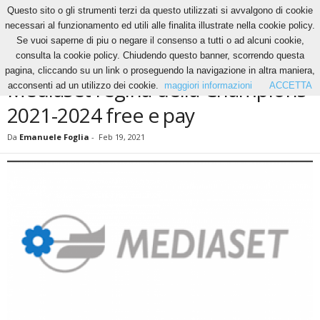
Questo sito o gli strumenti terzi da questo utilizzati si avvalgono di cookie
necessari al funzionamento ed utili alle finalita illustrate nella cookie policy.
Se vuoi saperne di piu o negare il consenso a tutti o ad alcuni cookie,
Home
News
Mediaset regina della Champions 2021-2024 free e pay
consulta la cookie policy. Chiudendo questo banner, scorrendo questa
NEWS
pagina, cliccando su un link o proseguendo la navigazione in altra maniera,
Mediaset regina della Champions
acconsenti ad un utilizzo dei cookie.
maggiori informazioni
ACCETTA
2021-2024 free e pay
Da
Emanuele Foglia
-
Feb 19, 2021