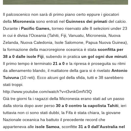
Il palcoscenico non sarà di primo piano certo eppure i giocatori
della
Micronesia
sono entrati nel
Guinness dei primati
del calcio.
Durante i
Pacific Games,
torneo riservato alle 8 selezioni under 23
in cui è divisa l’Oceania (Tahiti, Fiji, Vanuatu, Micronesia, Nuova
Zelanda, Nuova Caledonia, Isole Salomone, Papua Nuova Guinea),
la formazione della macroregione oceanica è stata
sconfitta per
38 a 0 dalle isole Fiji
, subendo in pratica
un gol ogni due minuti
.
Il primo tempo è terminato
21 a 0
e la ripresa è proseguita su ritmi
da allenamento blando, il mattatore della gara si è rivelato
Antonio
Tuivuna
(10 reti). Ecco alcuni gol della sfida, tutti e 38 sarebbero
stati troppi.
http://www.youtube.com/watch?v=t3vnkGmfV3Q
Già tre giorni fa i ragazzi della Micronesia erano stati ad un passo
dalla storia dopo aver perso
30 a 0 contro la capolista Tahiti
, ieri
tuttavia non ci sono stati dubbi, la Fifa è stata chiara, la giovane
Nazionale oceanica ha battuto il precedente record che
apparteneva alle
isole Samoa
, sconfitte
31 a 0 dall’Australia nel