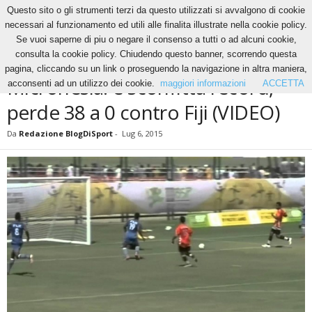
Questo sito o gli strumenti terzi da questo utilizzati si avvalgono di cookie
necessari al funzionamento ed utili alle finalita illustrate nella cookie policy.
Se vuoi saperne di piu o negare il consenso a tutti o ad alcuni cookie,
Home
News
Micronesia: è sconfitta record, perde 38 a 0 contro Fiji (VIDEO)
consulta la cookie policy. Chiudendo questo banner, scorrendo questa
NEWS
pagina, cliccando su un link o proseguendo la navigazione in altra maniera,
Micronesia: è sconfitta record,
acconsenti ad un utilizzo dei cookie.
maggiori informazioni
ACCETTA
perde 38 a 0 contro Fiji (VIDEO)
Da
Redazione BlogDiSport
-
Lug 6, 2015