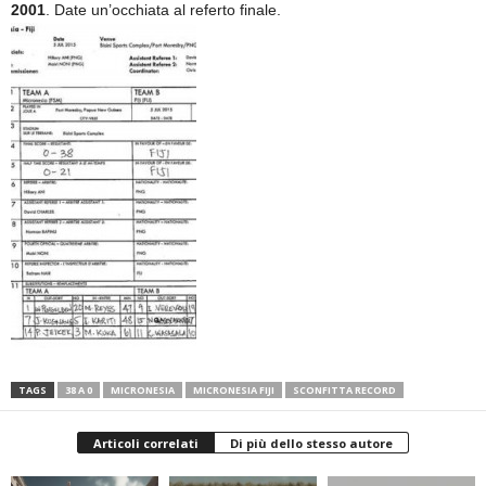
2001
. Date un’occhiata al referto finale.
TAGS
38 A 0
MICRONESIA
MICRONESIA FIJI
SCONFITTA RECORD
Articoli correlati
Di più dello stesso autore