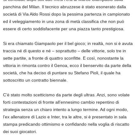
panchina del Milan. Il tecnico abruzzese è stato esonerato dalla
società di Via Aldo Rossi dopo la pessima partenza in campionato
ed il veleggiamento in una zona di metà classifica che non può
essere di certo soddisfacente per una piazza tanto prestigiosa.
Si era chiamato Giampaolo per il bel gioco; in realtà, non si è avuta
traccia né di questo e né – soprattutto – delle vittorie, solo tre in
sette partite, a fronte di quattro sconfitte. E così, nonostante la
vittoria in rimonta contro il Genoa, ecco il benservito da parte della
società, che ha deciso di puntare su Stefano Pioli, il quale ha
sottoscritto un contratto biennale.
C’è stato molto scetticismo da parte degli ultras. Anzi, sono volate
forti contestazioni di fronte all’ennesimo cambio repentino di
strategia senza un chiaro intento a lungo termine. Ad ogni modo,
l’ex allenatore di Lazio e Inter, tra le altre, si è presentato in sala
stampa predicando ottimismo e confidando nella voglia di riscatto
dei suoi giocatori.