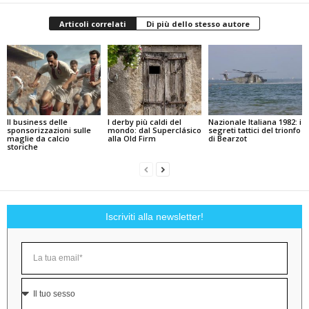
Articoli correlati
Di più dello stesso autore
Il business delle
I derby più caldi del
Nazionale Italiana 1982: i
sponsorizzazioni sulle
mondo: dal Superclásico
segreti tattici del trionfo
maglie da calcio
alla Old Firm
di Bearzot
storiche
Iscriviti alla newsletter!