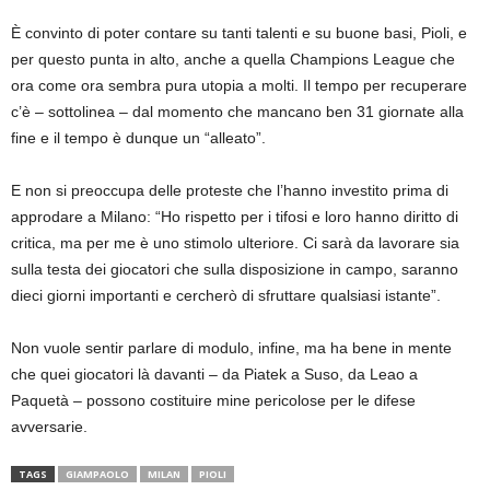
È convinto di poter contare su tanti talenti e su buone basi, Pioli, e
per questo punta in alto, anche a quella Champions League che
ora come ora sembra pura utopia a molti. Il tempo per recuperare
c’è – sottolinea – dal momento che mancano ben 31 giornate alla
fine e il tempo è dunque un “alleato”.
E non si preoccupa delle proteste che l’hanno investito prima di
approdare a Milano: “Ho rispetto per i tifosi e loro hanno diritto di
critica, ma per me è uno stimolo ulteriore. Ci sarà da lavorare sia
sulla testa dei giocatori che sulla disposizione in campo, saranno
dieci giorni importanti e cercherò di sfruttare qualsiasi istante”.
Non vuole sentir parlare di modulo, infine, ma ha bene in mente
che quei giocatori là davanti – da Piatek a Suso, da Leao a
Paquetà – possono costituire mine pericolose per le difese
avversarie.
TAGS
GIAMPAOLO
MILAN
PIOLI