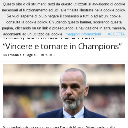
Questo sito o gli strumenti terzi da questo utilizzati si avvalgono di cookie
necessari al funzionamento ed utili alle finalita illustrate nella cookie policy.
Se vuoi saperne di piu o negare il consenso a tutti o ad alcuni cookie,
Home
Calcio
Milan, comincia l’era Pioli: “Vincere e tornare in Champions”
consulta la cookie policy. Chiudendo questo banner, scorrendo questa
CALCIO
pagina, cliccando su un link o proseguendo la navigazione in altra maniera,
Milan, comincia l’era Pioli:
acconsenti ad un utilizzo dei cookie.
maggiori informazioni
ACCETTA
“Vincere e tornare in Champions”
Da
Emanuele Foglia
-
Ott 9, 2019
Si conclude dopo soli due mesi l’era di Marco Giampaolo sulla