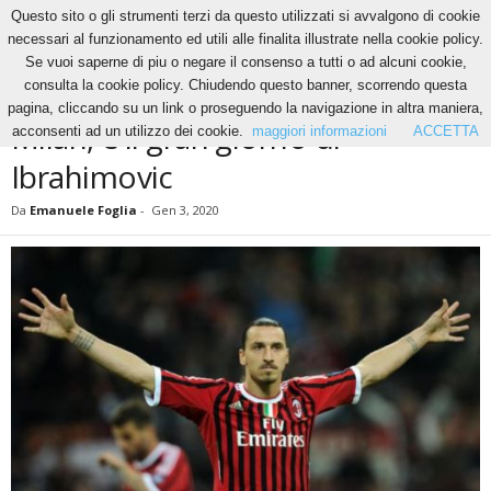
Questo sito o gli strumenti terzi da questo utilizzati si avvalgono di cookie
necessari al funzionamento ed utili alle finalita illustrate nella cookie policy.
Se vuoi saperne di piu o negare il consenso a tutti o ad alcuni cookie,
Home
Calcio
Milan, è il gran giorno di Ibrahimovic
consulta la cookie policy. Chiudendo questo banner, scorrendo questa
CALCIO
pagina, cliccando su un link o proseguendo la navigazione in altra maniera,
Milan, è il gran giorno di
acconsenti ad un utilizzo dei cookie.
maggiori informazioni
ACCETTA
Ibrahimovic
Da
Emanuele Foglia
-
Gen 3, 2020