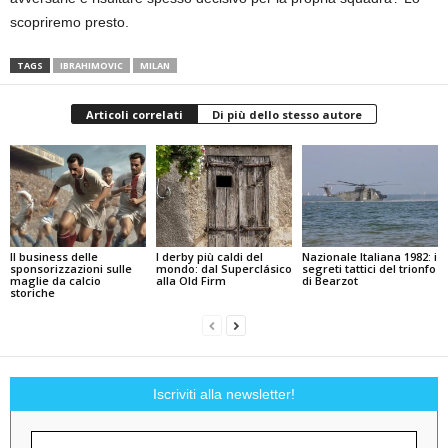
scopriremo presto.
TAGS
IBRAHIMOVIC
MILAN
Articoli correlati
Di più dello stesso autore
Il business delle
I derby più caldi del
Nazionale Italiana 1982: i
sponsorizzazioni sulle
mondo: dal Superclásico
segreti tattici del trionfo
maglie da calcio
alla Old Firm
di Bearzot
storiche
Iscriviti alla newsletter!