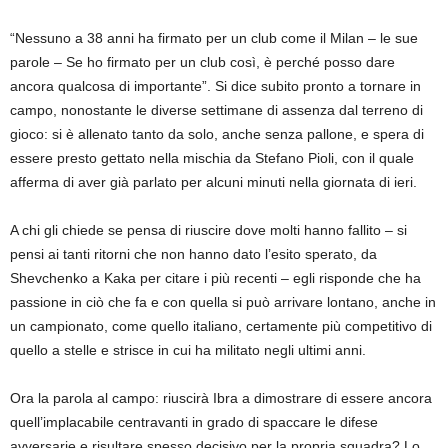
“Nessuno a 38 anni ha firmato per un club come il Milan – le sue
parole – Se ho firmato per un club così, è perché posso dare
ancora qualcosa di importante”. Si dice subito pronto a tornare in
campo, nonostante le diverse settimane di assenza dal terreno di
gioco: si è allenato tanto da solo, anche senza pallone, e spera di
essere presto gettato nella mischia da Stefano Pioli, con il quale
afferma di aver già parlato per alcuni minuti nella giornata di ieri.
A chi gli chiede se pensa di riuscire dove molti hanno fallito – si
pensi ai tanti ritorni che non hanno dato l’esito sperato, da
Shevchenko a Kaka per citare i più recenti – egli risponde che ha
passione in ciò che fa e con quella si può arrivare lontano, anche in
un campionato, come quello italiano, certamente più competitivo di
quello a stelle e strisce in cui ha militato negli ultimi anni.
Ora la parola al campo: riuscirà Ibra a dimostrare di essere ancora
quell’implacabile centravanti in grado di spaccare le difese
avversarie e risultare spesso decisivo per la propria squadra? Lo