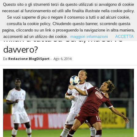
Questo sito o gli strumenti terzi da questo utilizzati si avvalgono di cookie
necessari al funzionamento ed utili alle finalita illustrate nella cookie policy.
Se vuoi saperne di piu o negare il consenso a tutti o ad alcuni cookie,
Home
News
Milan a tutta su Cerci, ma serve davvero?
consulta la cookie policy. Chiudendo questo banner, scorrendo questa
NEWS
pagina, cliccando su un link o proseguendo la navigazione in altra maniera,
Milan a tutta su Cerci, ma serve
acconsenti ad un utilizzo dei cookie.
maggiori informazioni
ACCETTA
davvero?
Da
Redazione BlogDiSport
-
Ago 6, 2014