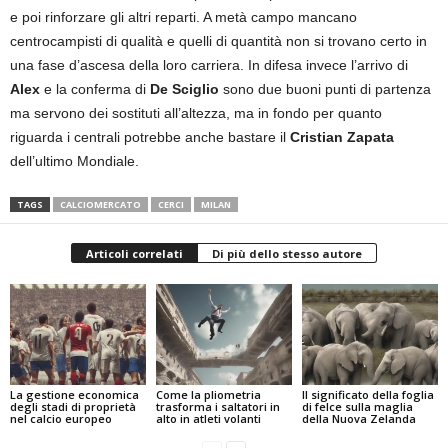
e poi rinforzare gli altri reparti. A metà campo mancano
centrocampisti di qualità e quelli di quantità non si trovano certo in
una fase d’ascesa della loro carriera. In difesa invece l’arrivo di
Alex
e la conferma di
De Sciglio
sono due buoni punti di partenza
ma servono dei sostituti all’altezza, ma in fondo per quanto
riguarda i centrali potrebbe anche bastare il
Cristian Zapata
dell’ultimo Mondiale.
TAGS
CALCIOMERCATO
CERCI
MILAN
Articoli correlati
Di più dello stesso autore
La gestione economica
Come la pliometria
Il significato della foglia
degli stadi di proprietà
trasforma i saltatori in
di felce sulla maglia
nel calcio europeo
alto in atleti volanti
della Nuova Zelanda