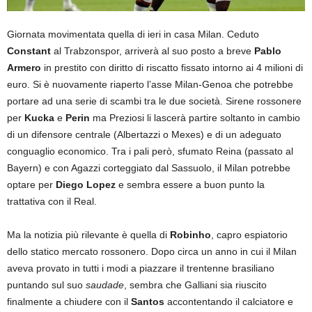
Giornata movimentata quella di ieri in casa Milan. Ceduto
Constant
al Trabzonspor, arriverà al suo posto a breve
Pablo
Armero
in prestito con diritto di riscatto fissato intorno ai 4 milioni di
euro. Si è nuovamente riaperto l’asse Milan-Genoa che potrebbe
portare ad una serie di scambi tra le due società. Sirene rossonere
per
Kucka
e
Perin
ma Preziosi li lascerà partire soltanto in cambio
di un difensore centrale (Albertazzi o Mexes) e di un adeguato
conguaglio economico. Tra i pali però, sfumato Reina (passato al
Bayern) e con Agazzi corteggiato dal Sassuolo, il Milan potrebbe
optare per
Diego Lopez
e sembra essere a buon punto la
trattativa con il Real.
Ma la notizia più rilevante è quella di
Robinho
, capro espiatorio
dello statico mercato rossonero. Dopo circa un anno in cui il Milan
aveva provato in tutti i modi a piazzare il trentenne brasiliano
puntando sul suo
saudade
, sembra che Galliani sia riuscito
finalmente a chiudere con il
Santos
accontentando il calciatore e