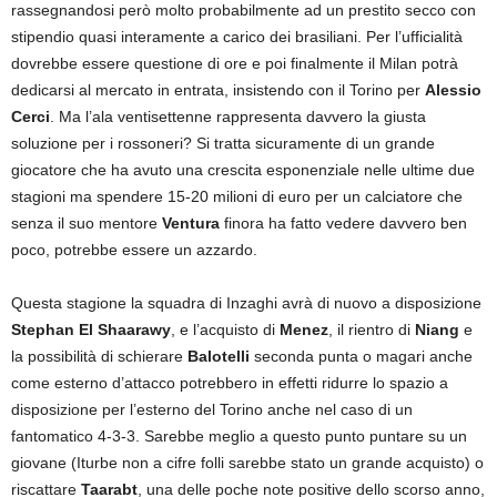
rassegnandosi però molto probabilmente ad un prestito secco con
stipendio quasi interamente a carico dei brasiliani. Per l’ufficialità
dovrebbe essere questione di ore e poi finalmente il Milan potrà
dedicarsi al mercato in entrata, insistendo con il Torino per
Alessio
Cerci
. Ma l’ala ventisettenne rappresenta davvero la giusta
soluzione per i rossoneri? Si tratta sicuramente di un grande
giocatore che ha avuto una crescita esponenziale nelle ultime due
stagioni ma spendere 15-20 milioni di euro per un calciatore che
senza il suo mentore
Ventura
finora ha fatto vedere davvero ben
poco, potrebbe essere un azzardo.
Questa stagione la squadra di Inzaghi avrà di nuovo a disposizione
Stephan El Shaarawy
, e l’acquisto di
Menez
, il rientro di
Niang
e
la possibilità di schierare
Balotelli
seconda punta o magari anche
come esterno d’attacco potrebbero in effetti ridurre lo spazio a
disposizione per l’esterno del Torino anche nel caso di un
fantomatico 4-3-3. Sarebbe meglio a questo punto puntare su un
giovane (Iturbe non a cifre folli sarebbe stato un grande acquisto) o
riscattare
Taarabt
, una delle poche note positive dello scorso anno,